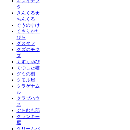
キレイナブ
タ
きんくる★
ちんくる
ぐうのすけ
くさりかた
びら
グスタフ
クズのモク
ズ
くすりゆび
くつした猫
グミの樹
クモル屋
クラゲナム
ル
クラブハウ
ス
ぐらむも部
クランキー
屋
クリームパ