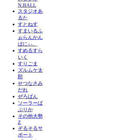
N.BALL
スタジオあ
るた
すとねす
すまいるふ
ぉらんかん
ぱにぃ。
すめるすら
いく
すりごま
ズルムケ太
郎
せつなさみ
だれ
ぜろばん
ソーラーぱ
ぷりか
その他大勢
Z
ぞるそるサ
ポート