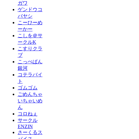
ガワ
ゲンドウコ
バヤシ
こーひーめ
ーかー
こしを＠サ
ークルK
こすりクラ
ブ
こっぺぱん
銀河
コテラバイ
ト
ゴムゴム
ごめんちゃ
いちゃいめ
ん
コロねぇ
サークル
ENZIN
さーくるス
パイス