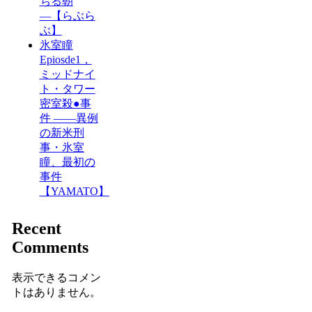
ちる朝
―【らぶら
ぶ】
氷室瞳
Epiosde1，
ミッドナイ
ト・タワー
密室殺●事
件 ――異例
の新米刑
事・氷室
瞳、最初の
事件
【YAMATO】
Recent
Comments
表示できるコメン
トはありません。