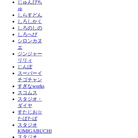
じゅんぴち
ゅ
しらすどん
しろしかく
しろのしの
しろへび
シロンカヌ
エ
ジンジャー
リリィ
じんぽ
スーパーイ
チゴチャン
すぎなworks
スコムス
スタジオ・
ダイヤ
すたじお☆
たぱたぱ
スタジオ
KIMIGABUCHI
スタジオ