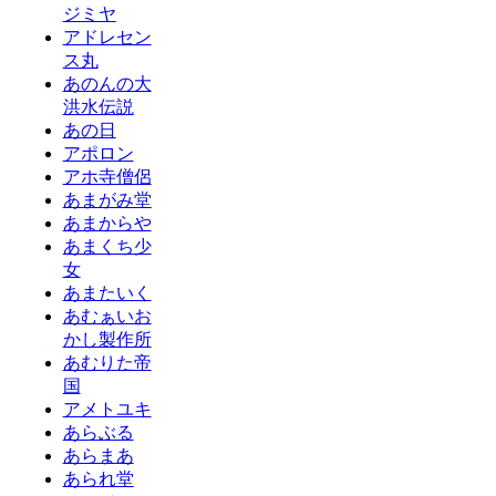
ジミヤ
アドレセン
ス丸
あのんの大
洪水伝説
あの日
アポロン
アホ寺僧侶
あまがみ堂
あまからや
あまくち少
女
あまたいく
あむぁいお
かし製作所
あむりた帝
国
アメトユキ
あらぶる
あらまあ
あられ堂