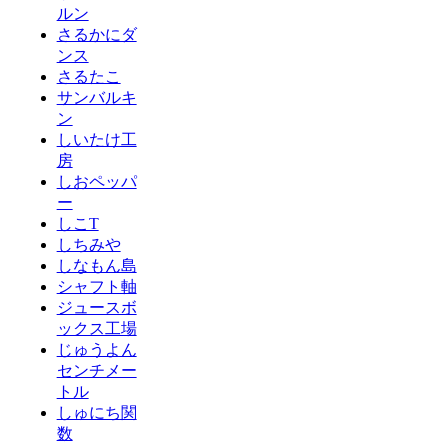
ルン
さるかにダ
ンス
さるたこ
サンバルキ
ン
しいたけ工
房
しおペッパ
ー
しこT
しちみや
しなもん島
シャフト軸
ジュースボ
ックス工場
じゅうよん
センチメー
トル
しゅにち関
数