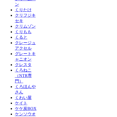
ン
くりたけ
クリフジキ
セキ
クリムゾン
くりもも
くると
クレージュ
アクセル
グレートキ
ャニオン
クレスタ
くろねこ
（NTR専
門）
くろほんや
さん
くわい屋
ケイト
ケケ炭BOX
ケンソウオ