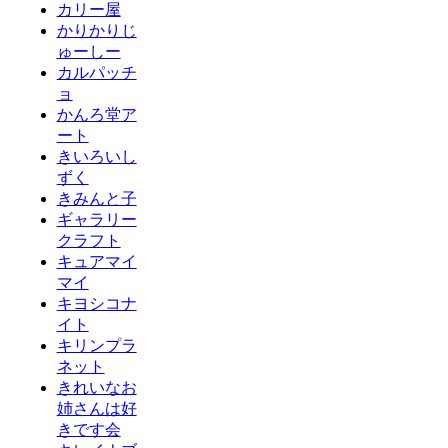
カリー屋
かりかりじ
ゅーしー
カルパッチ
ョ
かんろ堂ア
ート
きいろいし
ずく
きみんと子
ギャラリー
クラフト
キュアマイ
マイ
キヨシコナ
イト
キリンプラ
ネット
きれいなお
姉さんは好
きです会