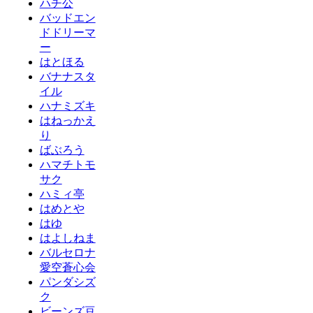
ハチ公
バッドエン
ドドリーマ
ー
はとほる
バナナスタ
イル
ハナミズキ
はねっかえ
り
ばぶろう
ハマチトモ
サク
ハミィ亭
はめとや
はゆ
はよしねま
バルセロナ
愛空蒼心会
パンダシズ
ク
ビーンズ豆