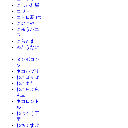
にしかわ屋
ニジョ
ニトロ基3つ
にのこや
にゅうバニ
ラ
にらたま
ぬたうなに
ー
ヌンポコジ
ン
ネコかブリ
ねこほんぽ
ねこまた
ねこらぶら
ん堂
ネコロンド
ル
ねじろう工
房
ねちょすけ