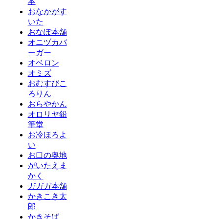
本
おなかがす
いた
おなぽ本舗
オニヅカバ
ーガー
オベロン
オミズ
おむすびこ
ろりん
おらやかん
オロリヤ鉛
筆堂
お冷ほろよ
い
お口の奥地
がいたえま
かく
ガガガ本舗
かきこき太
郎
かきそば