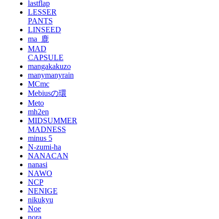
lastflap
LESSER
PANTS
LINSEED
ma_鹿
MAD
CAPSULE
mangakakuzo
manymanyrain
MCmc
Mebiusの環
Meto
mh2en
MIDSUMMER
MADNESS
minus 5
N-zumi-ha
NANACAN
nanasi
NAWO
NCP
NENIGE
nikukyu
Noe
nora