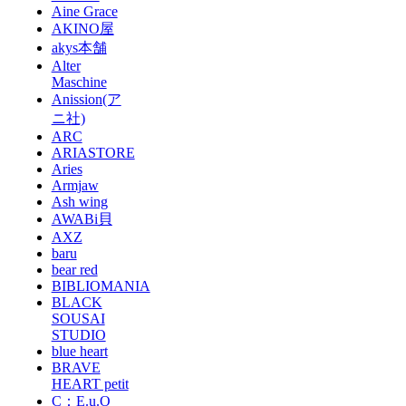
Aine Grace
AKINO屋
akys本舗
Alter
Maschine
Anission(ア
ニ社)
ARC
ARIASTORE
Aries
Armjaw
Ash wing
AWABi貝
AXZ
baru
bear red
BIBLIOMANIA
BLACK
SOUSAI
STUDIO
blue heart
BRAVE
HEART petit
C：E.u.O