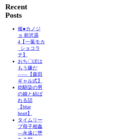
Recent
Posts
催●カノジ
ョ 前沢遥
4【一葉モカ
_ショコラ
テ】
おち〇ぽは
もう嫌だ
――【森田
ギャル式】
幼馴染の男
の娘と結ば
れる話
【blue
heart】
タイムリー
プ母子相姦
―永遠に堕