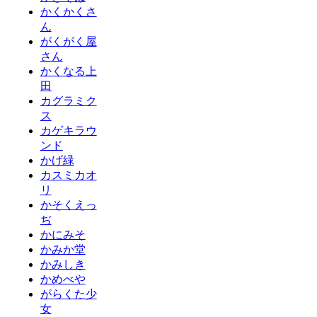
かくかくさ
ん
がくがく屋
さん
かくなる上
田
カグラミク
ス
カゲキラウ
ンド
かげ緑
カスミカオ
リ
かそくえっ
ぢ
かにみそ
かみか堂
かみしき
かめべや
がらくた少
女