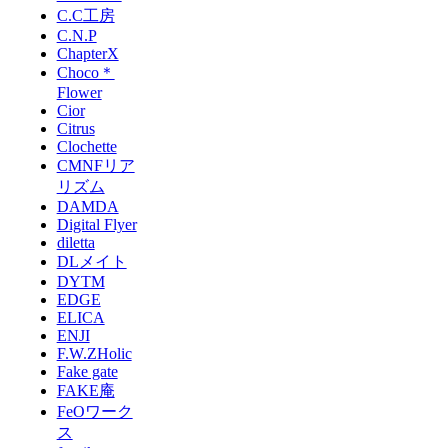
C.C工房
C.N.P
ChapterX
Choco＊
Flower
Cior
Citrus
Clochette
CMNFリア
リズム
DAMDA
Digital Flyer
diletta
DLメイト
DYTM
EDGE
ELICA
ENJI
F.W.ZHolic
Fake gate
FAKE庵
FeOワーク
ス