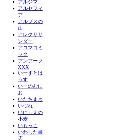
アルジマ
アルセフィ
ア
アルプスの
山
アレクササ
ンダー
アロマコミ
ック
アンアーク
XXX
いーすとは
うす
いーのむに
お
いたちまき
いづれ
いにしえの
小麦
いもっこ
いわした書
店