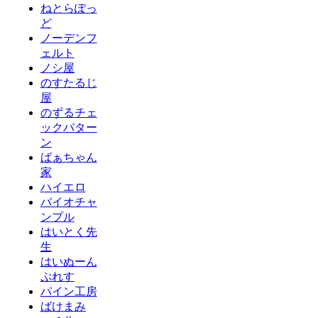
ねとらぽっ
ど
ノーデンフ
ェルト
ノシ屋
のすたるじ
屋
のずるチェ
ックパター
ン
ばぁちゃん
家
ハイエロ
バイオチャ
ンプル
はいとく先
生
はいぬーん
ぷれす
パイン工房
ばけまみ