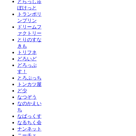
とらっしゅ
ぽけっと
トランポリ
ンプリン
ドリームフ
ァクトリー
とりのすな
きも
トリフネ
どろいど
どろっぷ
す！
とろぷっち
トンカツ屋
ど少
なつぞう
なのかえい
ち
なばっくす
なるちく会
ナンネット
ニーチェ