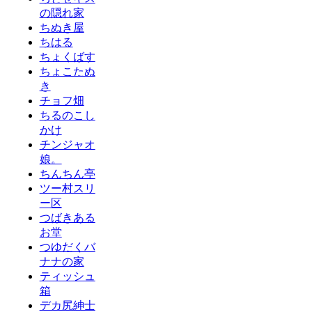
の隠れ家
ちぬき屋
ちはる
ちょくばす
ちょこたぬ
き
チョフ畑
ちるのこし
かけ
チンジャオ
娘。
ちんちん亭
ツー村スリ
ー区
つばきある
お堂
つゆだくバ
ナナの家
ティッシュ
箱
デカ尻紳士