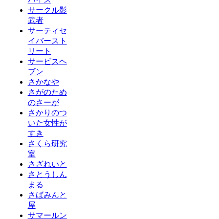
サークル影
武者
サーティセ
イバースト
リート
サービスヘ
ブン
さかなや
さがのため
のさーが
さかりのつ
いた女性が
すき
さくら研究
室
さざれいと
さとうしん
まる
さばみんと
屋
サマールン