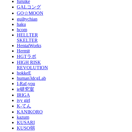
furuike
GALコング
GO☆MOON
guiltychian
haku
hcom
HELLTER
SKELTER
HentaiWorks
Hermit
HGTラボ
HIGH RISK
REVOLUTION
hokkeE
human3dcgLab
I-Raf-you
ie研究室
IRIGA
ivy girl
K-てん
KANIKORO
kazum
KUSARI
KUSO弱