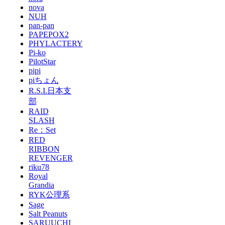
nova
NUH
pan-pan
PAPEPOX2
PHYLACTERY
Pi-ko
PilotStar
pipi
piちょん
R.S.I.日本支
部
RAID
SLASH
Re：Set
RED
RIBBON
REVENGER
riku78
Royal
Grandia
RYK公理系
Sage
Salt Peanuts
SARUUCHI