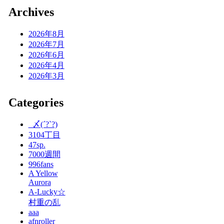
Archives
2026年8月
2026年7月
2026年6月
2026年4月
2026年3月
Categories
_〆(´?`?)
3104丁目
47sp.
7000週間
996fans
A Yellow
Aurora
A-Lucky☆
村重の乱
aaa
afnroller