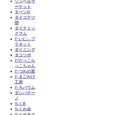
ゾンベルマ
ーケット
ターンN
ダイコテツ
団
ダイナミッ
クマム
たいにぃプ
ラネット
ダイニング
タコツボ
だだっこら
っこちゃん
たつわの里
たまごかけ
工房
たろバウム
ダンパチー
ノ
ちくB
ちくわ会
ちとせキス