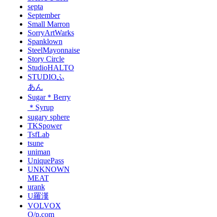
septa
September
Small Marron
SorryArtWarks
Spanklown
SteelMayonnaise
Story Circle
StudioHALTO
STUDIOふ
あん
Sugar＊Berry
＊Syrup
sugary sphere
TKSpower
TsfLab
tsune
uniman
UniquePass
UNKNOWN
MEAT
urank
U羅漢
VOLVOX
O/p.com