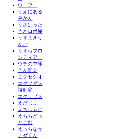
ウーフー
うえにある
みかん
うさばった
うさロボ屋
うずまきり
んご
うずらフロ
ンティア！
ウチの中隊
うん同会
エクセシオ
エクソダス
祖師谷
エクリプス
えだじま
えちしゃけ
えちちどっ
とこむ
えっちなサ
ナダくん