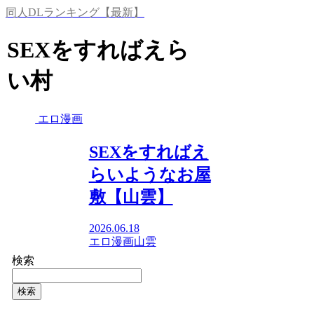
同人DLランキング【最新】
SEXをすればえら
い村
エロ漫画
SEXをすればえ
らいようなお屋
敷【山雲】
2026.06.18
エロ漫画
山雲
検索
検索