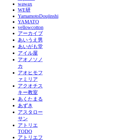
wawax
WE研
YamamotoDoujinshi
YAMATO
yellowcotton
アーカイブ
あいうえ男
あいがも堂
アイル屋
アオノソノ
カ
アオヒモフ
ァミリア
アクオチス
キー教室
あくたまる
あずき
アスタロー
サン
アトリエ
TODO
アトリエフ