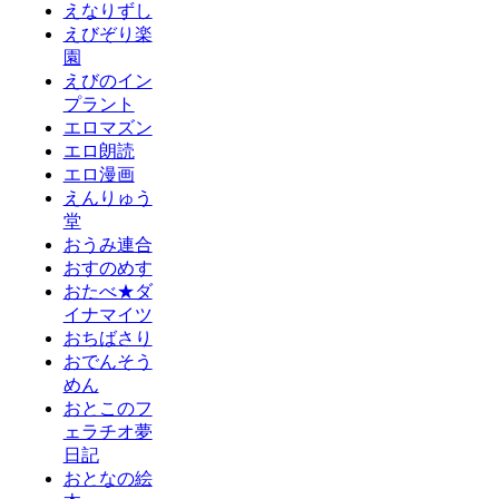
えなりずし
えびぞり楽
園
えびのイン
プラント
エロマズン
エロ朗読
エロ漫画
えんりゅう
堂
おうみ連合
おすのめす
おたべ★ダ
イナマイツ
おちばさり
おでんそう
めん
おとこのフ
ェラチオ夢
日記
おとなの絵