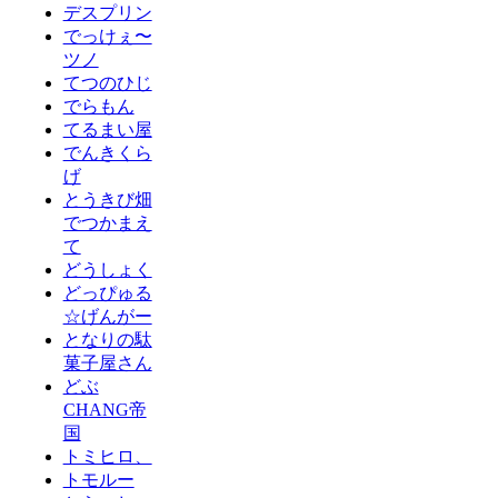
デスプリン
でっけぇ〜
ツノ
てつのひじ
でらもん
てるまい屋
でんきくら
げ
とうきび畑
でつかまえ
て
どうしょく
どっぴゅる
☆げんがー
となりの駄
菓子屋さん
どぶ
CHANG帝
国
トミヒロ、
トモルー