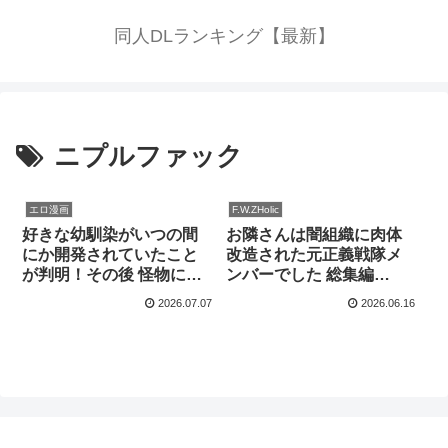
同人DLランキング【最新】
ニプルファック
エロ漫画
F.W.ZHolic
好きな幼馴染がいつの間
お隣さんは闇組織に肉体
にか開発されていたこと
改造された元正義戦隊メ
が判明！その後 怪物に犯●
ンバーでした 総集編
れるのを目撃！その男は
1【F.W.ZHolic】
2026.07.07
2026.06.16
思考を放棄しヌいたよう
だ【ヲトコモウフラボ】