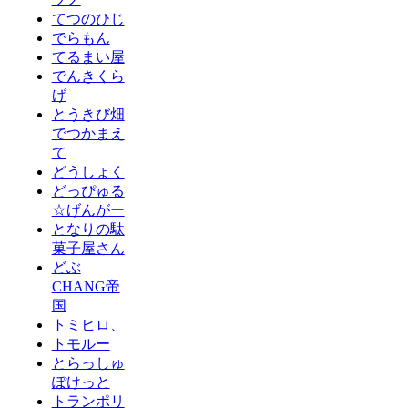
てつのひじ
でらもん
てるまい屋
でんきくら
げ
とうきび畑
でつかまえ
て
どうしょく
どっぴゅる
☆げんがー
となりの駄
菓子屋さん
どぶ
CHANG帝
国
トミヒロ、
トモルー
とらっしゅ
ぽけっと
トランポリ