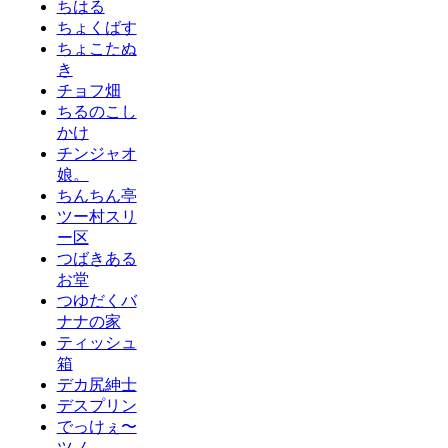
ちはる
ちょくばす
ちょこたぬ
き
チョフ畑
ちるのこし
かけ
チンジャオ
娘。
ちんちん亭
ツー村スリ
ー区
つばきある
お堂
つゆだくバ
ナナの家
ティッシュ
箱
デカ尻紳士
デスプリン
でっけぇ〜
ツノ