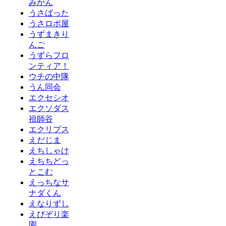
みかん
うさばった
うさロボ屋
うずまきり
んご
うずらフロ
ンティア！
ウチの中隊
うん同会
エクセシオ
エクソダス
祖師谷
エクリプス
えだじま
えちしゃけ
えちちどっ
とこむ
えっちなサ
ナダくん
えなりずし
えびぞり楽
園