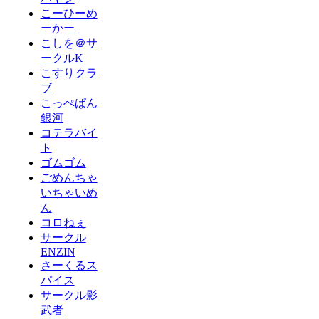
こーひーめ
ーかー
こしを＠サ
ークルK
こすりクラ
ブ
こっぺぱん
銀河
コテラバイ
ト
ゴムゴム
ごめんちゃ
いちゃいめ
ん
コロねぇ
サークル
ENZIN
さーくるス
パイス
サークル影
武者