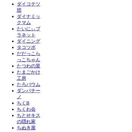
ダイコテツ
団
ダイナミッ
クマム
たいにぃプ
ラネット
ダイニング
タコツボ
だだっこら
っこちゃん
たつわの里
たまごかけ
工房
たろバウム
ダンパチー
ノ
ちくB
ちくわ会
ちとせキス
の隠れ家
ちぬき屋