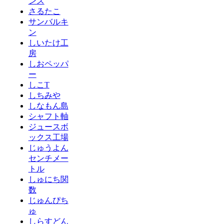
ンス
さるたこ
サンバルキ
ン
しいたけ工
房
しおペッパ
ー
しこT
しちみや
しなもん島
シャフト軸
ジュースボ
ックス工場
じゅうよん
センチメー
トル
しゅにち関
数
じゅんぴち
ゅ
しらすどん