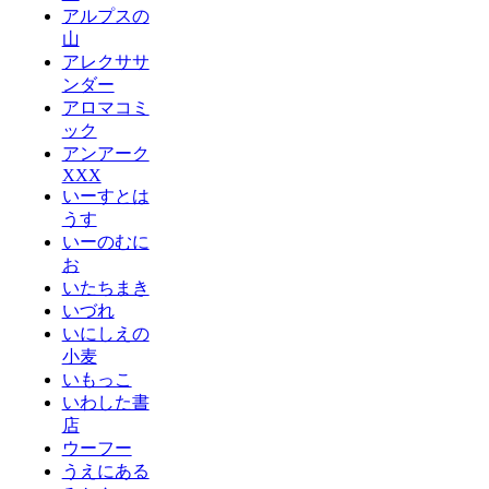
アルプスの
山
アレクササ
ンダー
アロマコミ
ック
アンアーク
XXX
いーすとは
うす
いーのむに
お
いたちまき
いづれ
いにしえの
小麦
いもっこ
いわした書
店
ウーフー
うえにある