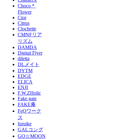
Choco＊
Flower
Cior
Citrus
Clochette
CMNFリア
リズム
DAMDA
Digital Flyer
diletta
DLメイト
DYTM
EDGE
ELICA
ENJI
F.W.ZHolic
Fake gate
FAKE庵
FeOワーク
ス
furuike
GALコング
GO☆MOON