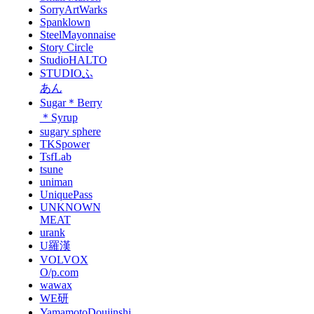
SorryArtWarks
Spanklown
SteelMayonnaise
Story Circle
StudioHALTO
STUDIOふ
あん
Sugar＊Berry
＊Syrup
sugary sphere
TKSpower
TsfLab
tsune
uniman
UniquePass
UNKNOWN
MEAT
urank
U羅漢
VOLVOX
O/p.com
wawax
WE研
YamamotoDoujinshi