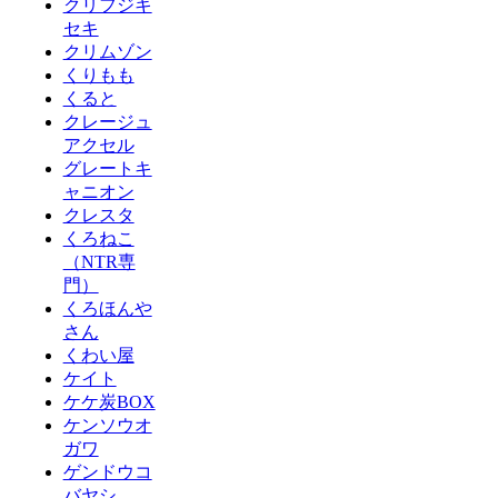
クリフジキ
セキ
クリムゾン
くりもも
くると
クレージュ
アクセル
グレートキ
ャニオン
クレスタ
くろねこ
（NTR専
門）
くろほんや
さん
くわい屋
ケイト
ケケ炭BOX
ケンソウオ
ガワ
ゲンドウコ
バヤシ