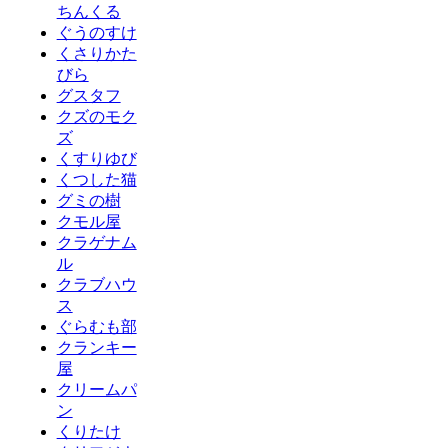
ちんくる
ぐうのすけ
くさりかた
びら
グスタフ
クズのモク
ズ
くすりゆび
くつした猫
グミの樹
クモル屋
クラゲナム
ル
クラブハウ
ス
ぐらむも部
クランキー
屋
クリームパ
ン
くりたけ