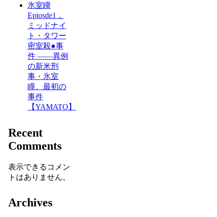
氷室瞳
Epiosde1，
ミッドナイ
ト・タワー
密室殺●事
件 ――異例
の新米刑
事・氷室
瞳、最初の
事件
【YAMATO】
Recent
Comments
表示できるコメン
トはありません。
Archives