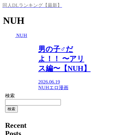
同人DLランキング【最新】
NUH
NUH
男の子♂だ
よ！！ 〜アリ
ス編〜【NUH】
2026.06.19
NUH
エロ漫画
検索
検索
Recent
Posts