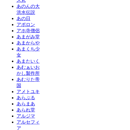
ス丸
あのんの大
洪水伝説
あの日
アポロン
アホ寺僧侶
あまがみ堂
あまからや
あまくち少
女
あまたいく
あむぁいお
かし製作所
あむりた帝
国
アメトユキ
あらぶる
あらまあ
あられ堂
アルジマ
アルセフィ
ア