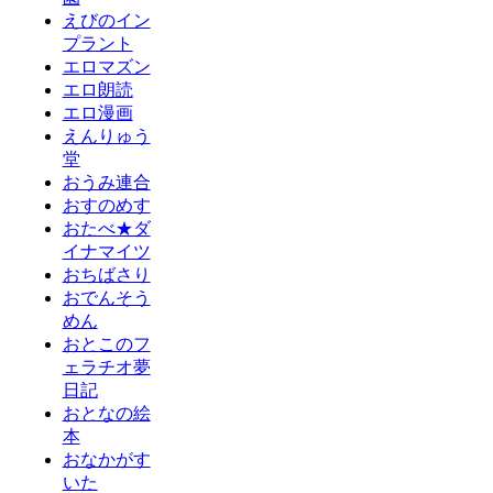
えびのイン
プラント
エロマズン
エロ朗読
エロ漫画
えんりゅう
堂
おうみ連合
おすのめす
おたべ★ダ
イナマイツ
おちばさり
おでんそう
めん
おとこのフ
ェラチオ夢
日記
おとなの絵
本
おなかがす
いた