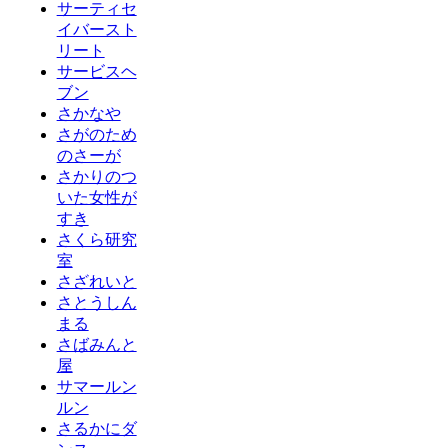
サーティセ
イバースト
リート
サービスヘ
ブン
さかなや
さがのため
のさーが
さかりのつ
いた女性が
すき
さくら研究
室
さざれいと
さとうしん
まる
さばみんと
屋
サマールン
ルン
さるかにダ