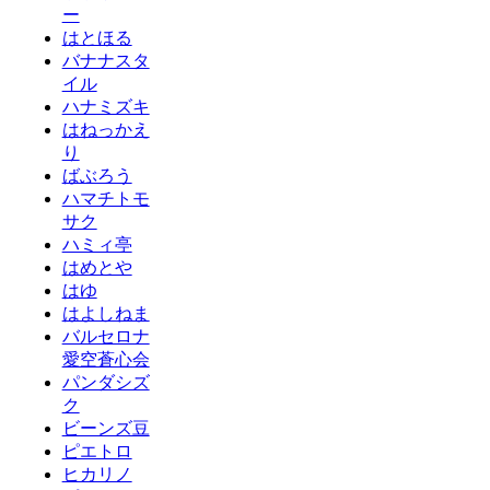
ー
はとほる
バナナスタ
イル
ハナミズキ
はねっかえ
り
ばぶろう
ハマチトモ
サク
ハミィ亭
はめとや
はゆ
はよしねま
バルセロナ
愛空蒼心会
パンダシズ
ク
ビーンズ豆
ピエトロ
ヒカリノ