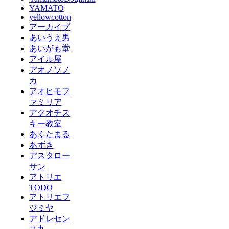
YAMATO
yellowcotton
アーカイブ
あいうえ男
あいがも堂
アイル屋
アオノソノ
カ
アオヒモフ
ァミリア
アクオチス
キー教室
あくたまる
あずき
アスタロー
サン
アトリエ
TODO
アトリエフ
ジミヤ
アドレセン