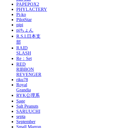
PAPEPOX2
PHYLACTERY
Pi-ko
PilotStar
pipi
piちょん
R.S.I.日本支
部
RAID
SLASH
Re：Set
RED
RIBBON
REVENGER
riku78
Royal
Grandia
RYK公理系
Sage
Salt Peanuts
SARUUCHI
septa
September
Small Marron