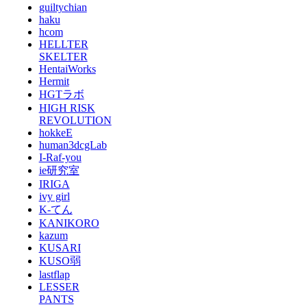
guiltychian
haku
hcom
HELLTER
SKELTER
HentaiWorks
Hermit
HGTラボ
HIGH RISK
REVOLUTION
hokkeE
human3dcgLab
I-Raf-you
ie研究室
IRIGA
ivy girl
K-てん
KANIKORO
kazum
KUSARI
KUSO弱
lastflap
LESSER
PANTS