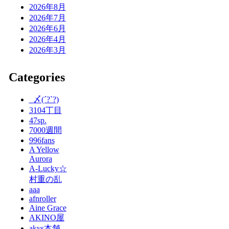
2026年8月
2026年7月
2026年6月
2026年4月
2026年3月
Categories
_〆(´?`?)
3104丁目
47sp.
7000週間
996fans
A Yellow
Aurora
A-Lucky☆
村重の乱
aaa
afnroller
Aine Grace
AKINO屋
akys本舗