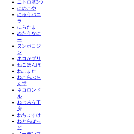
ニトロ基3つ
にのこや
にゅうバニ
ラ
にらたま
ぬたうなに
ー
ヌンポコジ
ン
ネコかブリ
ねこほんぽ
ねこまた
ねこらぶら
ん堂
ネコロンド
ル
ねじろう工
房
ねちょすけ
ねとらぽっ
ど
ノーデンフ