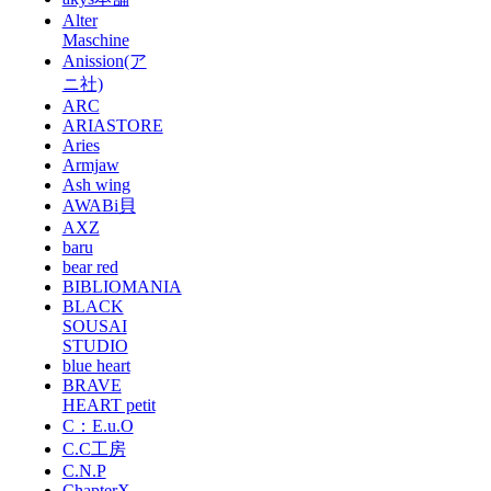
Alter
Maschine
Anission(ア
ニ社)
ARC
ARIASTORE
Aries
Armjaw
Ash wing
AWABi貝
AXZ
baru
bear red
BIBLIOMANIA
BLACK
SOUSAI
STUDIO
blue heart
BRAVE
HEART petit
C：E.u.O
C.C工房
C.N.P
ChapterX