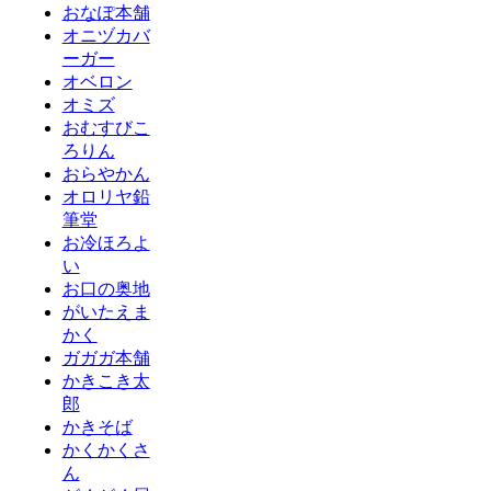
おなぽ本舗
オニヅカバ
ーガー
オベロン
オミズ
おむすびこ
ろりん
おらやかん
オロリヤ鉛
筆堂
お冷ほろよ
い
お口の奥地
がいたえま
かく
ガガガ本舗
かきこき太
郎
かきそば
かくかくさ
ん