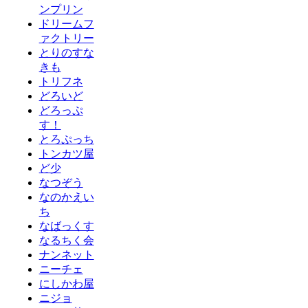
ンプリン
ドリームフ
ァクトリー
とりのすな
きも
トリフネ
どろいど
どろっぷ
す！
とろぷっち
トンカツ屋
ど少
なつぞう
なのかえい
ち
なばっくす
なるちく会
ナンネット
ニーチェ
にしかわ屋
ニジョ