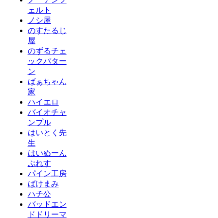
ェルト
ノシ屋
のすたるじ
屋
のずるチェ
ックパター
ン
ばぁちゃん
家
ハイエロ
バイオチャ
ンプル
はいとく先
生
はいぬーん
ぷれす
パイン工房
ばけまみ
ハチ公
バッドエン
ドドリーマ