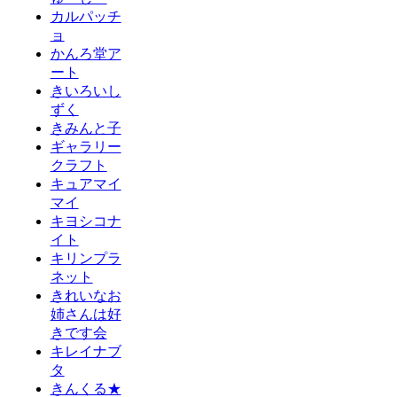
カルパッチ
ョ
かんろ堂ア
ート
きいろいし
ずく
きみんと子
ギャラリー
クラフト
キュアマイ
マイ
キヨシコナ
イト
キリンプラ
ネット
きれいなお
姉さんは好
きです会
キレイナブ
タ
きんくる★