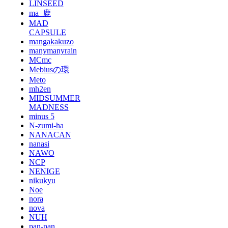
LINSEED
ma_鹿
MAD
CAPSULE
mangakakuzo
manymanyrain
MCmc
Mebiusの環
Meto
mh2en
MIDSUMMER
MADNESS
minus 5
N-zumi-ha
NANACAN
nanasi
NAWO
NCP
NENIGE
nikukyu
Noe
nora
nova
NUH
pan-pan