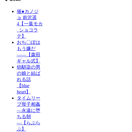
催●カノジ
ョ 前沢遥
4【一葉モカ
_ショコラ
テ】
おち〇ぽは
もう嫌だ
――【森田
ギャル式】
幼馴染の男
の娘と結ば
れる話
【blue
heart】
タイムリー
プ母子相姦
―永遠に堕
ちる朝
―【らぶら
ぶ】