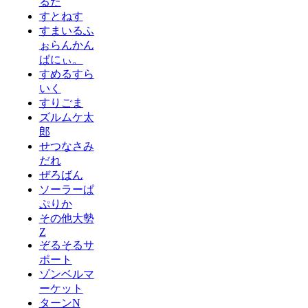
るた
すとねす
すまいるふ
ぉらんかん
ぱにぃ。
すめるすら
いく
すりごま
ズルムケ太
郎
せつなさみ
だれ
ぜろばん
ソーラーぱ
ぷりか
その他大勢
Z
ぞるそるサ
ポート
ゾンベルマ
ーケット
ターンN