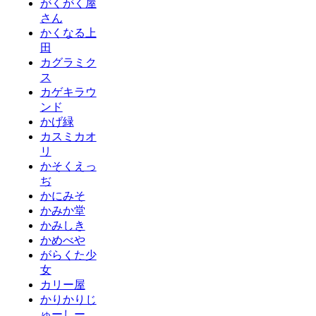
がくがく屋
さん
かくなる上
田
カグラミク
ス
カゲキラウ
ンド
かげ緑
カスミカオ
リ
かそくえっ
ぢ
かにみそ
かみか堂
かみしき
かめべや
がらくた少
女
カリー屋
かりかりじ
ゅーしー