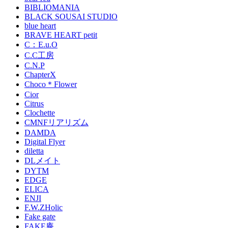
BIBLIOMANIA
BLACK SOUSAI STUDIO
blue heart
BRAVE HEART petit
C：E.u.O
C.C工房
C.N.P
ChapterX
Choco＊Flower
Cior
Citrus
Clochette
CMNFリアリズム
DAMDA
Digital Flyer
diletta
DLメイト
DYTM
EDGE
ELICA
ENJI
F.W.ZHolic
Fake gate
FAKE庵