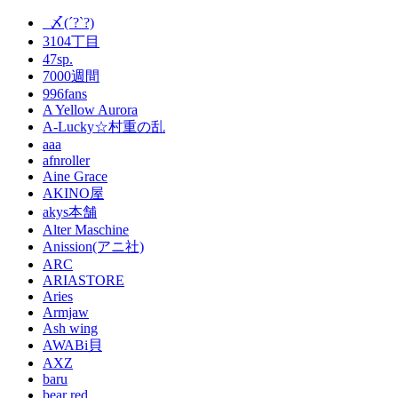
_〆(´?`?)
3104丁目
47sp.
7000週間
996fans
A Yellow Aurora
A-Lucky☆村重の乱
aaa
afnroller
Aine Grace
AKINO屋
akys本舗
Alter Maschine
Anission(アニ社)
ARC
ARIASTORE
Aries
Armjaw
Ash wing
AWABi貝
AXZ
baru
bear red