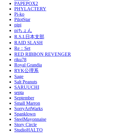
PAPEPOX2
PHYLACTERY
Pi-ko
PilotStar
pipi
piちょん
R.S.I.日本支部
RAID SLASH
Re：Set
RED RIBBON REVENGER
riku78
Royal Grandia
RYK公理系
Sage
Salt Peanuts
SARUUCHI
septa
September
Small Marron
SorryArtWarks
Spanklown
SteelMayonnaise
Story Circle
StudioHALTO