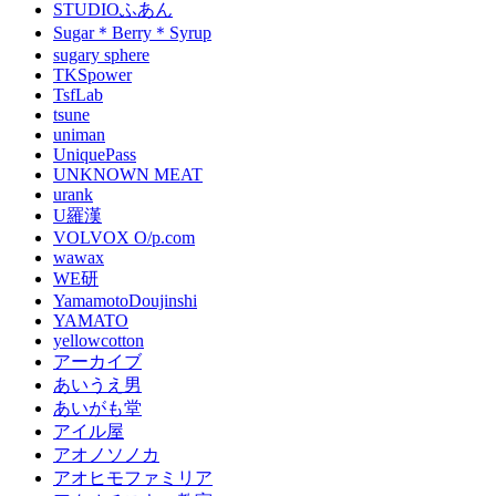
STUDIOふあん
Sugar＊Berry＊Syrup
sugary sphere
TKSpower
TsfLab
tsune
uniman
UniquePass
UNKNOWN MEAT
urank
U羅漢
VOLVOX O/p.com
wawax
WE研
YamamotoDoujinshi
YAMATO
yellowcotton
アーカイブ
あいうえ男
あいがも堂
アイル屋
アオノソノカ
アオヒモファミリア