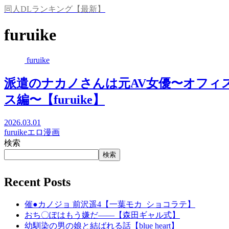
同人DLランキング【最新】
furuike
furuike
派遣のナカノさんは元AV女優〜オフィ
ス編〜【furuike】
2026.03.01
furuike
エロ漫画
検索
検索
Recent Posts
催●カノジョ 前沢遥4【一葉モカ_ショコラテ】
おち〇ぽはもう嫌だ――【森田ギャル式】
幼馴染の男の娘と結ばれる話【blue heart】