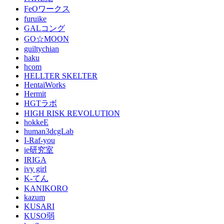
FeOワークス
furuike
GALコング
GO☆MOON
guiltychian
haku
hcom
HELLTER SKELTER
HentaiWorks
Hermit
HGTラボ
HIGH RISK REVOLUTION
hokkeE
human3dcgLab
I-Raf-you
ie研究室
IRIGA
ivy girl
K-てん
KANIKORO
kazum
KUSARI
KUSO弱