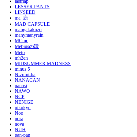
lastflap
LESSER PANTS
LINSEED
ma_鹿
MAD CAPSULE
mangakakuzo
manymanyrain
MCmc
Mebiusの環
Meto
mh2en
MIDSUMMER MADNESS
minus 5
N-zumi-ha
NANACAN
nanasi
NAWO
NCP
NENIGE
nikukyu
Noe
nora
nova
NUH
pan-pan