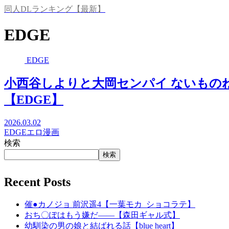
同人DLランキング【最新】
EDGE
EDGE
小西谷しよりと大岡センパイ ないもの
【EDGE】
2026.03.02
EDGE
エロ漫画
検索
検索
Recent Posts
催●カノジョ 前沢遥4【一葉モカ_ショコラテ】
おち〇ぽはもう嫌だ――【森田ギャル式】
幼馴染の男の娘と結ばれる話【blue heart】