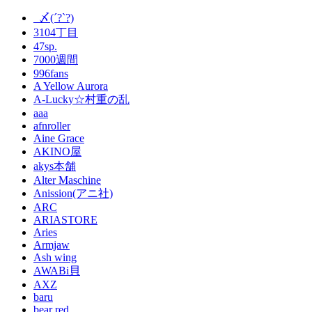
_〆(´?`?)
3104丁目
47sp.
7000週間
996fans
A Yellow Aurora
A-Lucky☆村重の乱
aaa
afnroller
Aine Grace
AKINO屋
akys本舗
Alter Maschine
Anission(アニ社)
ARC
ARIASTORE
Aries
Armjaw
Ash wing
AWABi貝
AXZ
baru
bear red