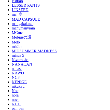
lastflap
LESSER PANTS
LINSEED
ma_鹿
MAD CAPSULE
mangakakuzo
manymanyrain
MCmc
Mebiusの環
Meto
mh2en
MIDSUMMER MADNESS
minus 5
N-zumi-ha
NANACAN
nanasi
NAWO
NCP
NENIGE
nikukyu
Noe
nora
nova
NUH
pan-pan