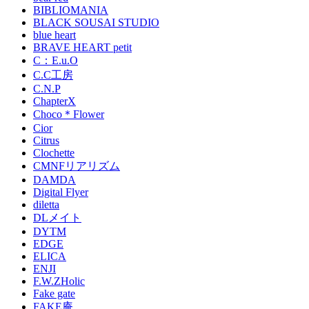
BIBLIOMANIA
BLACK SOUSAI STUDIO
blue heart
BRAVE HEART petit
C：E.u.O
C.C工房
C.N.P
ChapterX
Choco＊Flower
Cior
Citrus
Clochette
CMNFリアリズム
DAMDA
Digital Flyer
diletta
DLメイト
DYTM
EDGE
ELICA
ENJI
F.W.ZHolic
Fake gate
FAKE庵