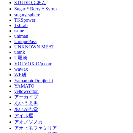
STUDIOふあん
Sugar＊Berry＊Syrup
sugary sphere
TKSpower
TsfLab
tsune
uniman
UniquePass
UNKNOWN MEAT
urank
U羅漢
VOLVOX O/p.com
wawax
WE研
YamamotoDoujinshi
YAMATO
yellowcotton
アーカイブ
あいうえ男
あいがも堂
アイル屋
アオノソノカ
アオヒモファミリア