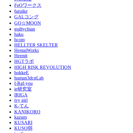
FeOワークス
furuike
GALコング
GO☆MOON
guiltychian
haku
hcom
HELLTER SKELTER
HentaiWorks
Hermit
HGTラボ
HIGH RISK REVOLUTION
hokkeE
human3dcgLab
I-Raf-you
ie研究室
IRIGA
ivy girl
K-てん
KANIKORO
kazum
KUSARI
KUSO弱