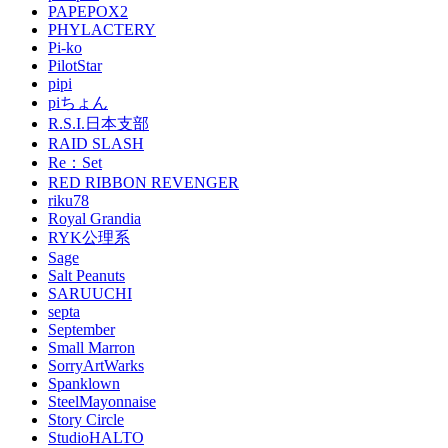
PAPEPOX2
PHYLACTERY
Pi-ko
PilotStar
pipi
piちょん
R.S.I.日本支部
RAID SLASH
Re：Set
RED RIBBON REVENGER
riku78
Royal Grandia
RYK公理系
Sage
Salt Peanuts
SARUUCHI
septa
September
Small Marron
SorryArtWarks
Spanklown
SteelMayonnaise
Story Circle
StudioHALTO