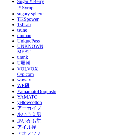
Sugar＊Berry
＊Syrup
sugary sphere
TKSpower
TsfLab
tsune
uniman
UniquePass
UNKNOWN
MEAT
urank
U羅漢
VOLVOX
O/p.com
wawax
WE研
YamamotoDoujinshi
YAMATO
yellowcotton
アーカイブ
あいうえ男
あいがも堂
アイル屋
アオノソノ