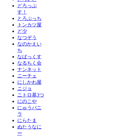
どろっぷ
す！
とろぷっち
トンカツ屋
ど少
なつぞう
なのかえい
ち
なばっくす
なるちく会
ナンネット
ニーチェ
にしかわ屋
ニジョ
ニトロ基3つ
にのこや
にゅうバニ
ラ
にらたま
ぬたうなに
ー