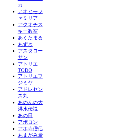
カ
アオヒモフ
ァミリア
アクオチス
キー教室
あくたまる
あずき
アスタロー
サン
アトリエ
TODO
アトリエフ
ジミヤ
アドレセン
ス丸
あのんの大
洪水伝説
あの日
アポロン
アホ寺僧侶
あまがみ堂