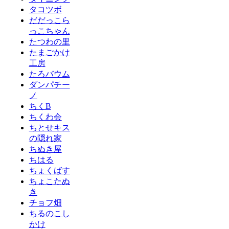
タコツボ
だだっこら
っこちゃん
たつわの里
たまごかけ
工房
たろバウム
ダンパチー
ノ
ちくB
ちくわ会
ちとせキス
の隠れ家
ちぬき屋
ちはる
ちょくばす
ちょこたぬ
き
チョフ畑
ちるのこし
かけ