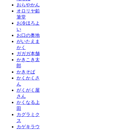
おらやかん
オロリヤ鉛
筆堂
お冷ほろよ
い
お口の奥地
がいたえま
かく
ガガガ本舗
かきこき太
郎
かきそば
かくかくさ
ん
がくがく屋
さん
かくなる上
田
カグラミク
ス
カゲキラウ