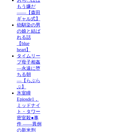
おち〇ぽは
もう嫌だ
――【森田
ギャル式】
幼馴染の男
の娘と結ば
れる話
【blue
heart】
タイムリー
プ母子相姦
―永遠に堕
ちる朝
―【らぶら
ぶ】
氷室瞳
Epiosde1，
ミッドナイ
ト・タワー
密室殺●事
件 ――異例
の新米刑