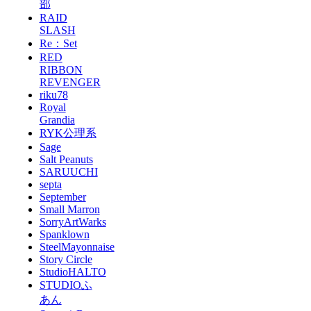
部
RAID
SLASH
Re：Set
RED
RIBBON
REVENGER
riku78
Royal
Grandia
RYK公理系
Sage
Salt Peanuts
SARUUCHI
septa
September
Small Marron
SorryArtWarks
Spanklown
SteelMayonnaise
Story Circle
StudioHALTO
STUDIOふ
あん