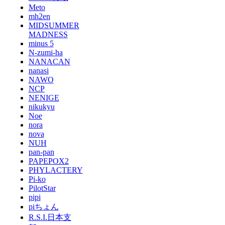
Meto
mh2en
MIDSUMMER
MADNESS
minus 5
N-zumi-ha
NANACAN
nanasi
NAWO
NCP
NENIGE
nikukyu
Noe
nora
nova
NUH
pan-pan
PAPEPOX2
PHYLACTERY
Pi-ko
PilotStar
pipi
piちょん
R.S.I.日本支