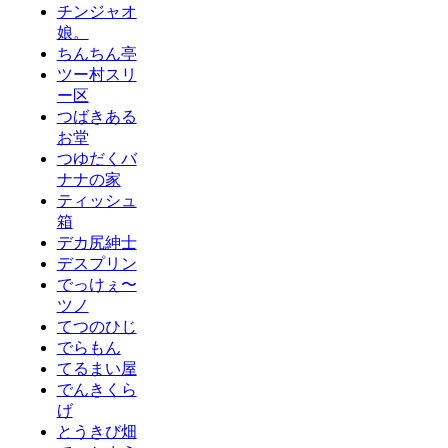
チンジャオ
娘。
ちんちん亭
ツー村スリ
ー区
つばきある
お堂
つゆだくバ
ナナの家
ティッシュ
箱
デカ尻紳士
デスプリン
でっけぇ〜
ツノ
てつのひじ
でらもん
てるまい屋
でんきくら
げ
とうきび畑