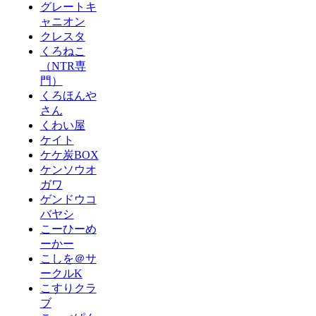
グレートキ
ャニオン
クレスタ
くろねこ
（NTR専
門）
くろほんや
さん
くわい屋
ケイト
ケケ炭BOX
ケンソウオ
ガワ
ゲンドウコ
バヤシ
こーひーめ
ーかー
こしを＠サ
ークルK
こすりクラ
ブ