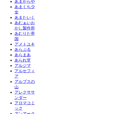
あまからや
あまくち少
女
あまたいく
あむぁいお
かし製作所
あむりた帝
国
アメトユキ
あらぶる
あらまあ
あられ堂
アルジマ
アルセフィ
ア
アルプスの
山
アレクササ
ンダー
アロマコミ
ック
アンアーク