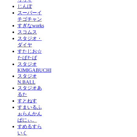
じんぽ
スーパーイ
チゴチャン
すぎなworks
スコムス
スタジオ・
ダイヤ
すたじお☆
たぱたぱ
スタジオ
KIMIGABUCHI
スタジオ
N.BALL
スタジオあ
るた
すとねす
すまいるふ
ぉらんかん
ぱにぃ。
すめるすら
いく