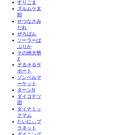
すりごま
ズルムケ太
郎
せつなさみ
だれ
ぜろばん
ソーラーぱ
ぷりか
その他大勢
Z
ぞるそるサ
ポート
ゾンベルマ
ーケット
ターンN
ダイコテツ
団
ダイナミッ
クマム
たいにぃプ
ラネット
ダイニング