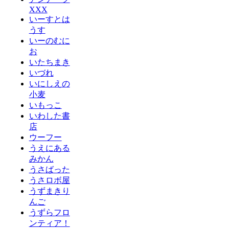
XXX
いーすとは
うす
いーのむに
お
いたちまき
いづれ
いにしえの
小麦
いもっこ
いわした書
店
ウーフー
うえにある
みかん
うさばった
うさロボ屋
うずまきり
んご
うずらフロ
ンティア！