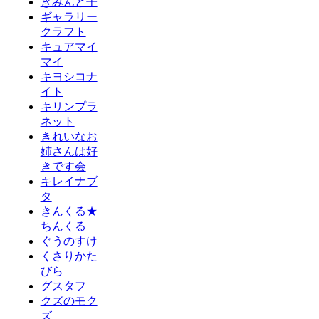
きみんと子
ギャラリー
クラフト
キュアマイ
マイ
キヨシコナ
イト
キリンプラ
ネット
きれいなお
姉さんは好
きです会
キレイナブ
タ
きんくる★
ちんくる
ぐうのすけ
くさりかた
びら
グスタフ
クズのモク
ズ