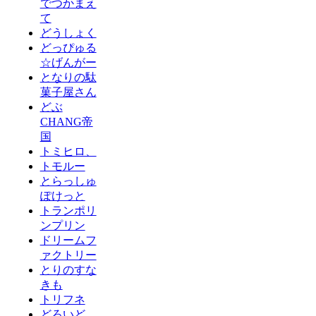
でつかまえ
て
どうしょく
どっぴゅる
☆げんがー
となりの駄
菓子屋さん
どぶ
CHANG帝
国
トミヒロ、
トモルー
とらっしゅ
ぽけっと
トランポリ
ンプリン
ドリームフ
ァクトリー
とりのすな
きも
トリフネ
どろいど