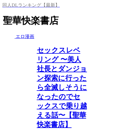
同人DLランキング【最新】
聖華快楽書店
エロ漫画
セックスレベ
リング 〜美人
社長とダンジョ
ン探索に行った
ら全滅しそうに
なったのでセ
ックスで乗り越
える話〜【聖華
快楽書店】