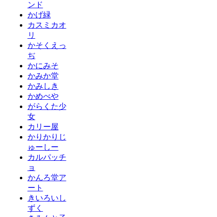
ンド
かげ緑
カスミカオ
リ
かそくえっ
ぢ
かにみそ
かみか堂
かみしき
かめべや
がらくた少
女
カリー屋
かりかりじ
ゅーしー
カルパッチ
ョ
かんろ堂ア
ート
きいろいし
ずく