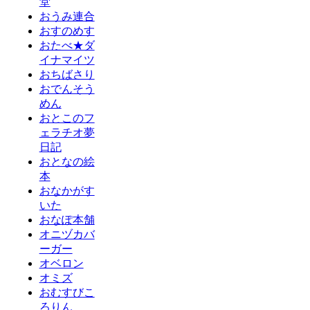
堂
おうみ連合
おすのめす
おたべ★ダ
イナマイツ
おちばさり
おでんそう
めん
おとこのフ
ェラチオ夢
日記
おとなの絵
本
おなかがす
いた
おなぽ本舗
オニヅカバ
ーガー
オベロン
オミズ
おむすびこ
ろりん