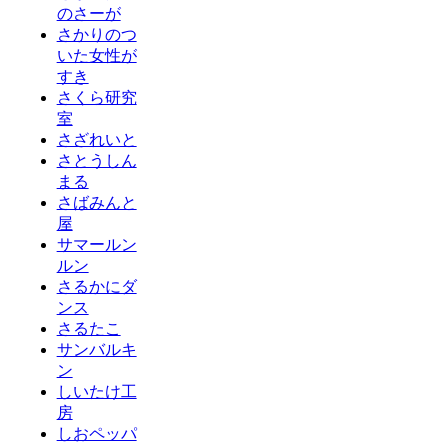
のさーが
さかりのつ
いた女性が
すき
さくら研究
室
さざれいと
さとうしん
まる
さばみんと
屋
サマールン
ルン
さるかにダ
ンス
さるたこ
サンバルキ
ン
しいたけ工
房
しおペッパ