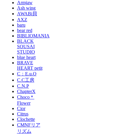
Armjaw
Ash wing
AWABi貝
AXZ
baru
bear red
BIBLIOMANIA
BLACK
SOUSAI
STUDIO
blue heart
BRAVE
HEART petit
C：E.u.O
C.C工房
C.N.P
ChapterX
Choco＊
Flower
Cior
Citrus
Clochette
CMNFリア
リズム