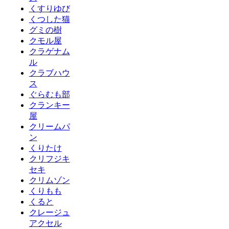
くすりゆび
くつした猫
グミの樹
クモル屋
クラゲナム
ル
クラブハウ
ス
ぐらむも部
クランキー
屋
クリームパ
ン
くりたけ
クリフジキ
セキ
クリムゾン
くりもも
くると
クレージュ
アクセル