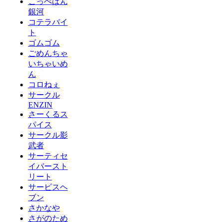
こっぺぱん
銀河
コテラバイ
ト
ゴムゴム
ごめんちゃ
いちゃいめ
ん
コロねぇ
サークル
ENZIN
さーくるス
パイス
サークル影
武者
サーティセ
イバースト
リート
サービスヘ
ブン
さかなや
さがのため