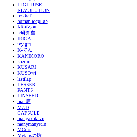
HIGH RISK
REVOLUTION
hokkeE
human3dcgLab
I-Raf-you
ie研究室
IRIGA
ivy girl
K-てん
KANIKORO
kazum
KUSARI
KUSO弱
lastflap
LESSER
PANTS
LINSEED
ma_鹿
MAD
CAPSULE
mangakakuzo
manymanyrain
MCmc
Mebiusの環