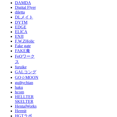
DAMDA
Digital Flyer
diletta
DLメイト
DYTM
EDGE
ELICA
ENJI
F.W.ZHolic
Fake gate
FAKE庵
FeOワーク
ス
furuike
GALコング
GO☆MOON
guiltychian
haku
hcom
HELLTER
SKELTER
HentaiWorks
Hermit
HGTラボ