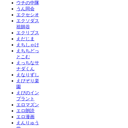
ウチの中隊
うん同会
エクセシオ
エクソダス
祖師谷
エクリプス
えだじま
えちしゃけ
えちちどっ
とこむ
えっちなサ
ナダくん
えなりずし
えびぞり楽
園
えびのイン
プラント
エロマズン
エロ朗読
エロ漫画
えんりゅう