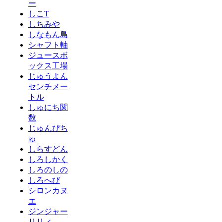
ー
しこT
しちみや
しなもん島
シャフト軸
ジュースボ
ックス工場
じゅうよん
センチメー
トル
しゅにち関
数
じゅんぴち
ゅ
しらすどん
しろしかく
しろのしの
しろへび
シロンカヌ
エ
ジンジャー
リリィ