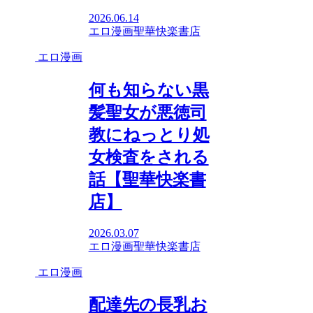
2026.06.14
エロ漫画
聖華快楽書店
エロ漫画
何も知らない黒
髪聖女が悪徳司
教にねっとり処
女検査をされる
話【聖華快楽書
店】
2026.03.07
エロ漫画
聖華快楽書店
エロ漫画
配達先の長乳お