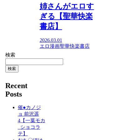
姉さんがエロす
ぎる【聖華快楽
書店】
2026.03.01
エロ漫画
聖華快楽書店
検索
検索
Recent
Posts
催●カノジ
ョ 前沢遥
4【一葉モカ
_ショコラ
テ】