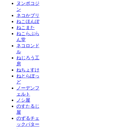
ヌンポコジ
ン
ネコかブリ
ねこほんぽ
ねこまた
ねこらぶら
ん堂
ネコロンド
ル
ねじろう工
房
ねちょすけ
ねとらぽっ
ど
ノーデンフ
ェルト
ノシ屋
のすたるじ
屋
のずるチェ
ックパター