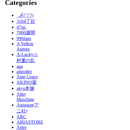
Categories
_〆(´?`?)
3104丁目
47sp.
7000週間
996fans
A Yellow
Aurora
A-Lucky☆
村重の乱
aaa
afnroller
Aine Grace
AKINO屋
akys本舗
Alter
Maschine
Anission(ア
ニ社)
ARC
ARIASTORE
Aries