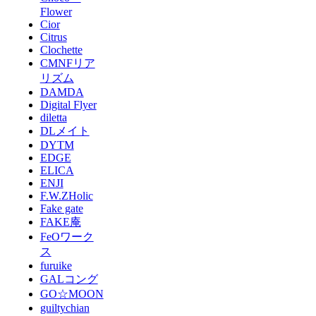
Flower
Cior
Citrus
Clochette
CMNFリア
リズム
DAMDA
Digital Flyer
diletta
DLメイト
DYTM
EDGE
ELICA
ENJI
F.W.ZHolic
Fake gate
FAKE庵
FeOワーク
ス
furuike
GALコング
GO☆MOON
guiltychian