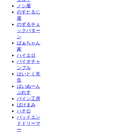
ノシ屋
のすたるじ
屋
のずるチェ
ックパター
ン
ばぁちゃん
家
ハイエロ
バイオチャ
ンプル
はいとく先
生
はいぬーん
ぷれす
パイン工房
ばけまみ
ハチ公
バッドエン
ドドリーマ
ー