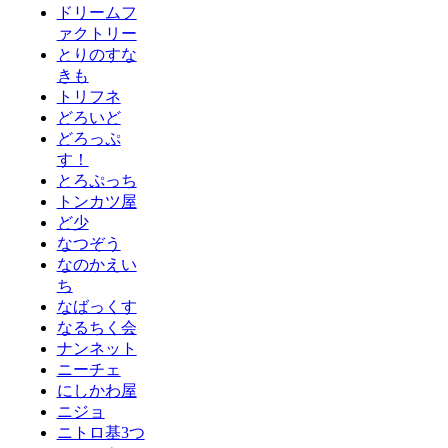
ドリームフ
ァクトリー
とりのすな
きも
トリフネ
どろいど
どろっぷ
す！
とろぷっち
トンカツ屋
ど少
なつぞう
なのかえい
ち
なばっくす
なるちく会
ナンネット
ニーチェ
にしかわ屋
ニジョ
ニトロ基3つ