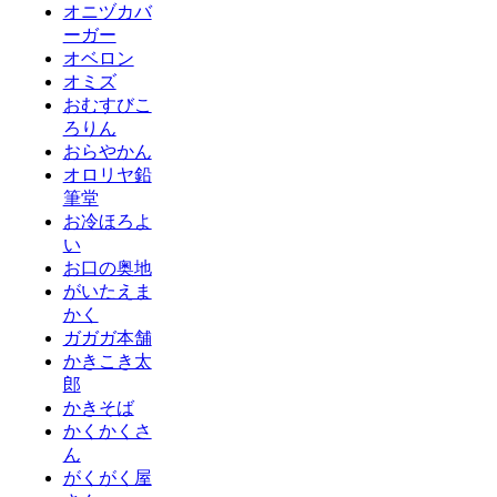
オニヅカバ
ーガー
オベロン
オミズ
おむすびこ
ろりん
おらやかん
オロリヤ鉛
筆堂
お冷ほろよ
い
お口の奥地
がいたえま
かく
ガガガ本舗
かきこき太
郎
かきそば
かくかくさ
ん
がくがく屋