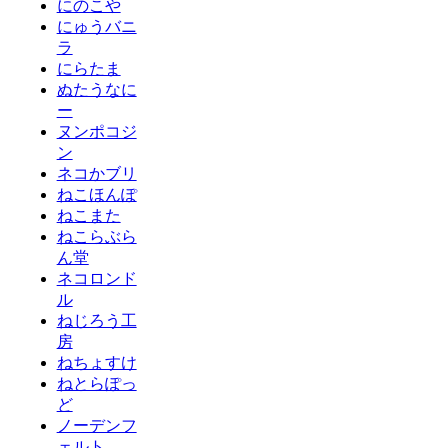
にのこや
にゅうバニ
ラ
にらたま
ぬたうなに
ー
ヌンポコジ
ン
ネコかブリ
ねこほんぽ
ねこまた
ねこらぶら
ん堂
ネコロンド
ル
ねじろう工
房
ねちょすけ
ねとらぽっ
ど
ノーデンフ
ェルト