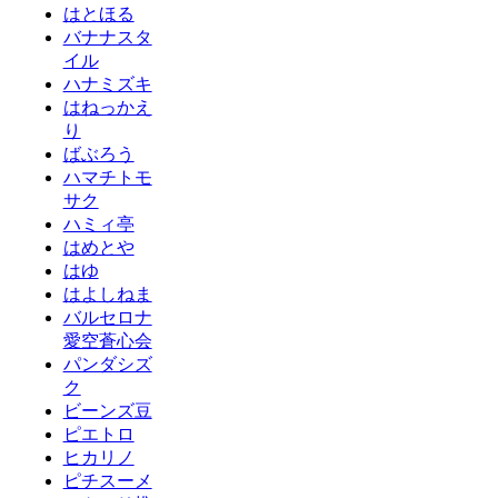
はとほる
バナナスタ
イル
ハナミズキ
はねっかえ
り
ばぶろう
ハマチトモ
サク
ハミィ亭
はめとや
はゆ
はよしねま
バルセロナ
愛空蒼心会
パンダシズ
ク
ビーンズ豆
ピエトロ
ヒカリノ
ピチスーメ