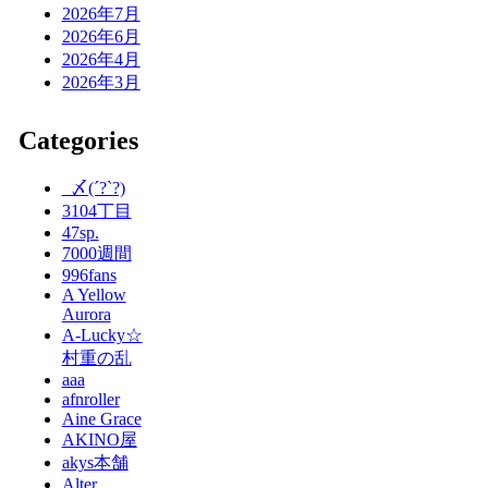
2026年7月
2026年6月
2026年4月
2026年3月
Categories
_〆(´?`?)
3104丁目
47sp.
7000週間
996fans
A Yellow
Aurora
A-Lucky☆
村重の乱
aaa
afnroller
Aine Grace
AKINO屋
akys本舗
Alter