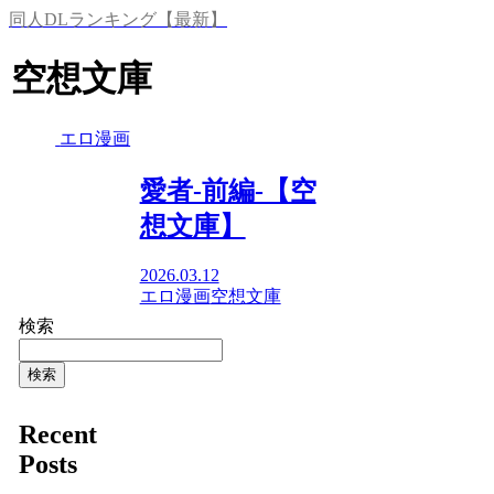
同人DLランキング【最新】
空想文庫
エロ漫画
愛者-前編-【空
想文庫】
2026.03.12
エロ漫画
空想文庫
検索
検索
Recent
Posts