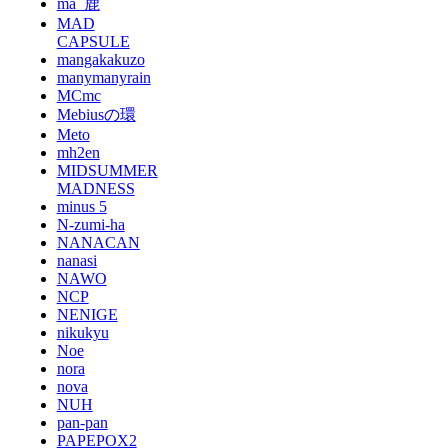
ma_鹿
MAD
CAPSULE
mangakakuzo
manymanyrain
MCmc
Mebiusの環
Meto
mh2en
MIDSUMMER
MADNESS
minus 5
N-zumi-ha
NANACAN
nanasi
NAWO
NCP
NENIGE
nikukyu
Noe
nora
nova
NUH
pan-pan
PAPEPOX2