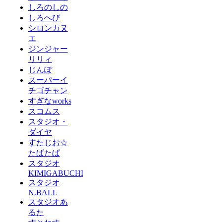
しろのしの
しろへび
シロンカヌ
エ
ジンジャー
リリィ
じんぽ
スーパーイ
チゴチャン
すぎなworks
スコムス
スタジオ・
ダイヤ
すたじお☆
たぱたぱ
スタジオ
KIMIGABUCHI
スタジオ
N.BALL
スタジオあ
るた