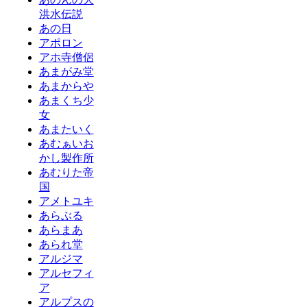
洪水伝説
あの日
アポロン
アホ寺僧侶
あまがみ堂
あまからや
あまくち少
女
あまたいく
あむぁいお
かし製作所
あむりた帝
国
アメトユキ
あらぶる
あらまあ
あられ堂
アルジマ
アルセフィ
ア
アルプスの