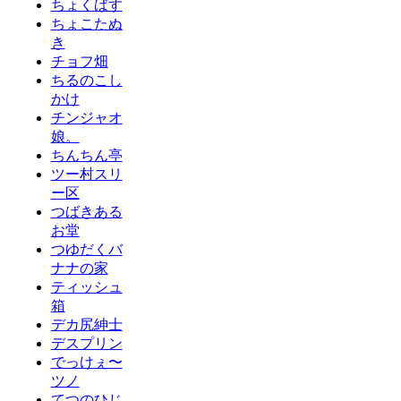
ちょくばす
ちょこたぬ
き
チョフ畑
ちるのこし
かけ
チンジャオ
娘。
ちんちん亭
ツー村スリ
ー区
つばきある
お堂
つゆだくバ
ナナの家
ティッシュ
箱
デカ尻紳士
デスプリン
でっけぇ〜
ツノ
てつのひじ