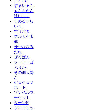
すとねす
すまいるふ
ぉらんかん
ぱにぃ。
すめるすら
いく
すりごま
ズルムケ太
郎
せつなさみ
だれ
ぜろばん
ソーラーぱ
ぷりか
その他大勢
Z
ぞるそるサ
ポート
ゾンベルマ
ーケット
ターンN
ダイコテツ