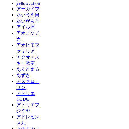
yellowcotton
アーカイブ
あいうえ男
あいがも堂
アイル屋
アオノソノ
カ
アオヒモフ
ァミリア
アクオチス
キー教室
あくたまる
あずき
アスタロー
サン
アトリエ
TODO
アトリエフ
ジミヤ
アドレセン
ス丸
あのんの大