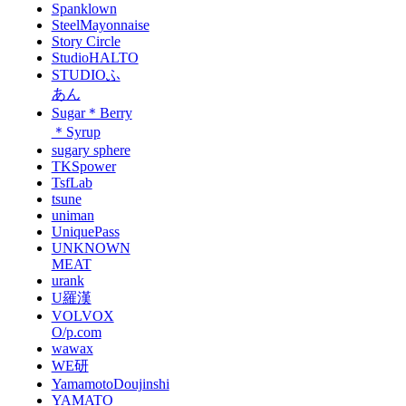
Spanklown
SteelMayonnaise
Story Circle
StudioHALTO
STUDIOふ
あん
Sugar＊Berry
＊Syrup
sugary sphere
TKSpower
TsfLab
tsune
uniman
UniquePass
UNKNOWN
MEAT
urank
U羅漢
VOLVOX
O/p.com
wawax
WE研
YamamotoDoujinshi
YAMATO