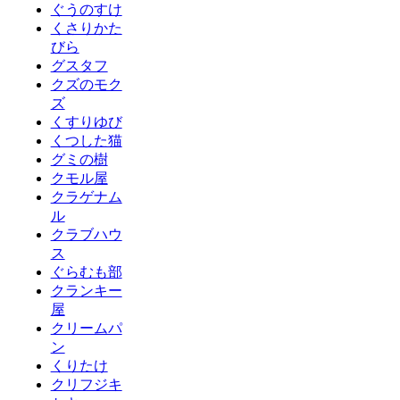
ぐうのすけ
くさりかた
びら
グスタフ
クズのモク
ズ
くすりゆび
くつした猫
グミの樹
クモル屋
クラゲナム
ル
クラブハウ
ス
ぐらむも部
クランキー
屋
クリームパ
ン
くりたけ
クリフジキ