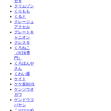
セキ
クリムゾン
くりもも
くると
クレージュ
アクセル
グレートキ
ャニオン
クレスタ
くろねこ
（NTR専
門）
くろほんや
さん
くわい屋
ケイト
ケケ炭BOX
ケンソウオ
ガワ
ゲンドウコ
バヤシ
こーひーめ