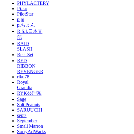
PHYLACTERY
Pi-ko
PilotStar
pipi
piちょん
R.S.I.日本支
部
RAID
SLASH
Re：Set
RED
RIBBON
REVENGER
riku78
Royal
Grandia
RYK公理系
Sage
Salt Peanuts
SARUUCHI
septa
September
Small Marron
SorryArtWarks