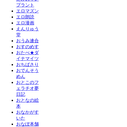
プラント
エロマズン
エロ朗読
エロ漫画
えんりゅう
堂
おうみ連合
おすのめす
おたべ★ダ
イナマイツ
おちばさり
おでんそう
めん
おとこのフ
ェラチオ夢
日記
おとなの絵
本
おなかがす
いた
おなぽ本舗