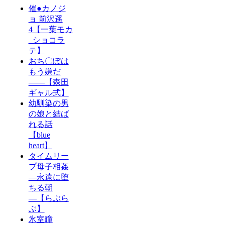
催●カノジ
ョ 前沢遥
4【一葉モカ
_ショコラ
テ】
おち〇ぽは
もう嫌だ
――【森田
ギャル式】
幼馴染の男
の娘と結ば
れる話
【blue
heart】
タイムリー
プ母子相姦
―永遠に堕
ちる朝
―【らぶら
ぶ】
氷室瞳