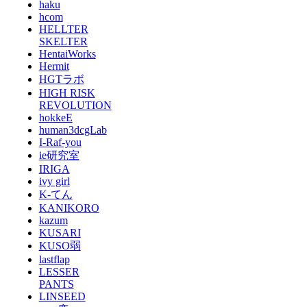
haku
hcom
HELLTER
SKELTER
HentaiWorks
Hermit
HGTラボ
HIGH RISK
REVOLUTION
hokkeE
human3dcgLab
I-Raf-you
ie研究室
IRIGA
ivy girl
K-てん
KANIKORO
kazum
KUSARI
KUSO弱
lastflap
LESSER
PANTS
LINSEED