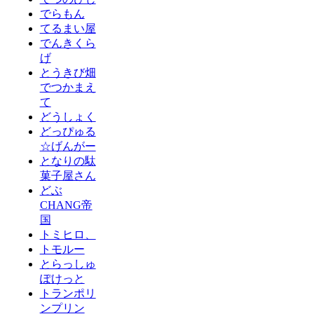
でらもん
てるまい屋
でんきくら
げ
とうきび畑
でつかまえ
て
どうしょく
どっぴゅる
☆げんがー
となりの駄
菓子屋さん
どぶ
CHANG帝
国
トミヒロ、
トモルー
とらっしゅ
ぽけっと
トランポリ
ンプリン