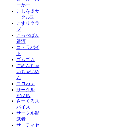
ーかー
こしを＠サ
ークルK
こすりクラ
ブ
こっぺぱん
銀河
コテラバイ
ト
ゴムゴム
ごめんちゃ
いちゃいめ
ん
コロねぇ
サークル
ENZIN
さーくるス
パイス
サークル影
武者
サーティセ