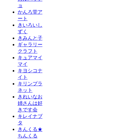
ョ
かんろ堂ア
ート
きいろいし
ずく
きみんと子
ギャラリー
クラフト
キュアマイ
マイ
キヨシコナ
イト
キリンプラ
ネット
きれいなお
姉さんは好
きです会
キレイナブ
タ
きんくる★
ちんくる