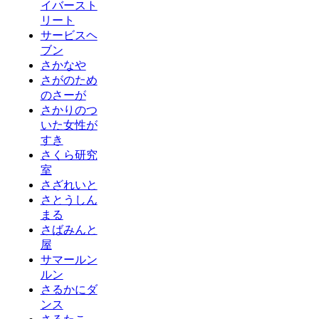
イバースト
リート
サービスヘ
ブン
さかなや
さがのため
のさーが
さかりのつ
いた女性が
すき
さくら研究
室
さざれいと
さとうしん
まる
さばみんと
屋
サマールン
ルン
さるかにダ
ンス