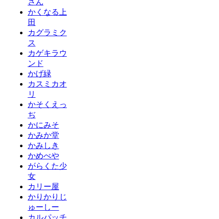
さん
かくなる上
田
カグラミク
ス
カゲキラウ
ンド
かげ緑
カスミカオ
リ
かそくえっ
ぢ
かにみそ
かみか堂
かみしき
かめべや
がらくた少
女
カリー屋
かりかりじ
ゅーしー
カルパッチ