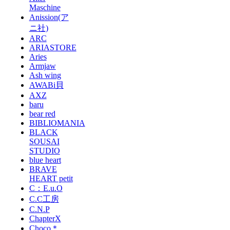
Maschine
Anission(ア
ニ社)
ARC
ARIASTORE
Aries
Armjaw
Ash wing
AWABi貝
AXZ
baru
bear red
BIBLIOMANIA
BLACK
SOUSAI
STUDIO
blue heart
BRAVE
HEART petit
C：E.u.O
C.C工房
C.N.P
ChapterX
Choco＊