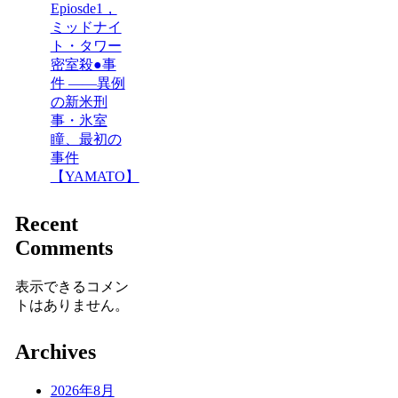
Epiosde1，
ミッドナイ
ト・タワー
密室殺●事
件 ――異例
の新米刑
事・氷室
瞳、最初の
事件
【YAMATO】
Recent
Comments
表示できるコメン
トはありません。
Archives
2026年8月