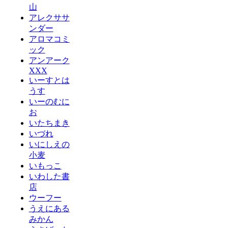
山
アレクササ
ンダー
アロマコミ
ック
アンアーク
XXX
いーすとは
うす
いーのむに
お
いたちまき
いづれ
いにしえの
小麦
いもっこ
いわした書
店
ウーフー
うえにある
みかん