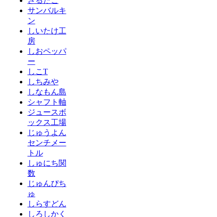
さるたこ
サンバルキ
ン
しいたけ工
房
しおペッパ
ー
しこT
しちみや
しなもん島
シャフト軸
ジュースボ
ックス工場
じゅうよん
センチメー
トル
しゅにち関
数
じゅんぴち
ゅ
しらすどん
しろしかく