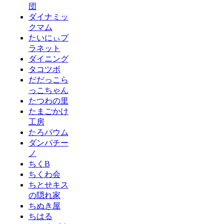
団
ダイナミッ
クマム
たいにぃプ
ラネット
ダイニング
タコツボ
だだっこら
っこちゃん
たつわの里
たまごかけ
工房
たろバウム
ダンパチー
ノ
ちくB
ちくわ会
ちとせキス
の隠れ家
ちぬき屋
ちはる