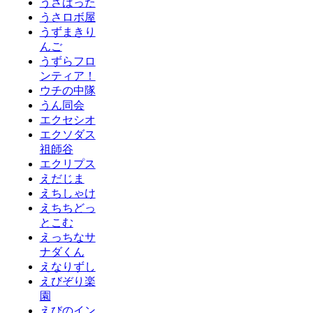
うさばった
うさロボ屋
うずまきり
んご
うずらフロ
ンティア！
ウチの中隊
うん同会
エクセシオ
エクソダス
祖師谷
エクリプス
えだじま
えちしゃけ
えちちどっ
とこむ
えっちなサ
ナダくん
えなりずし
えびぞり楽
園
えびのイン