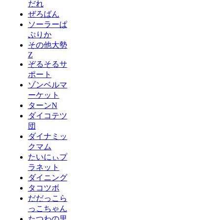
だれ
ぜろばん
ソーラーぱ
ぷりか
その他大勢
Z
ぞるそるサ
ポート
ゾンベルマ
ーケット
ターンN
ダイコテツ
団
ダイナミッ
クマム
たいにぃプ
ラネット
ダイニング
タコツボ
だだっこら
っこちゃん
たつわの里