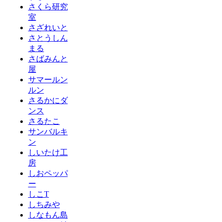
さくら研究
室
さざれいと
さとうしん
まる
さばみんと
屋
サマールン
ルン
さるかにダ
ンス
さるたこ
サンバルキ
ン
しいたけ工
房
しおペッパ
ー
しこT
しちみや
しなもん島