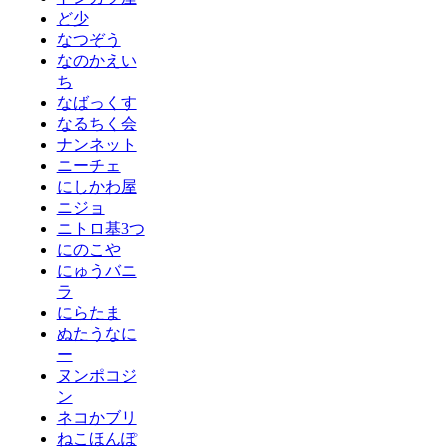
ど少
なつぞう
なのかえい
ち
なばっくす
なるちく会
ナンネット
ニーチェ
にしかわ屋
ニジョ
ニトロ基3つ
にのこや
にゅうバニ
ラ
にらたま
ぬたうなに
ー
ヌンポコジ
ン
ネコかブリ
ねこほんぽ