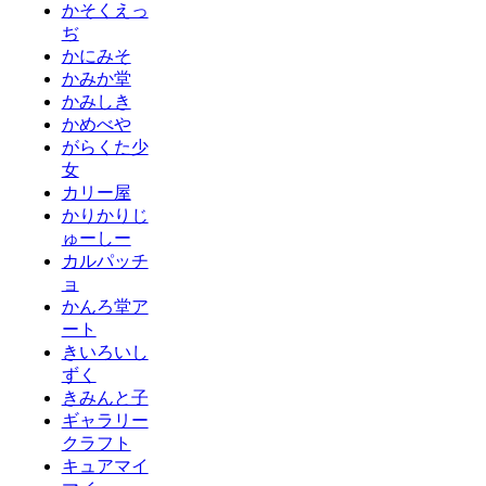
かそくえっ
ぢ
かにみそ
かみか堂
かみしき
かめべや
がらくた少
女
カリー屋
かりかりじ
ゅーしー
カルパッチ
ョ
かんろ堂ア
ート
きいろいし
ずく
きみんと子
ギャラリー
クラフト
キュアマイ