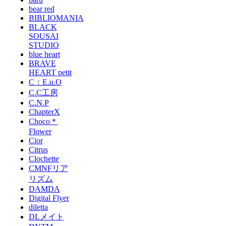
bear red
BIBLIOMANIA
BLACK
SOUSAI
STUDIO
blue heart
BRAVE
HEART petit
C：E.u.O
C.C工房
C.N.P
ChapterX
Choco＊
Flower
Cior
Citrus
Clochette
CMNFリア
リズム
DAMDA
Digital Flyer
diletta
DLメイト