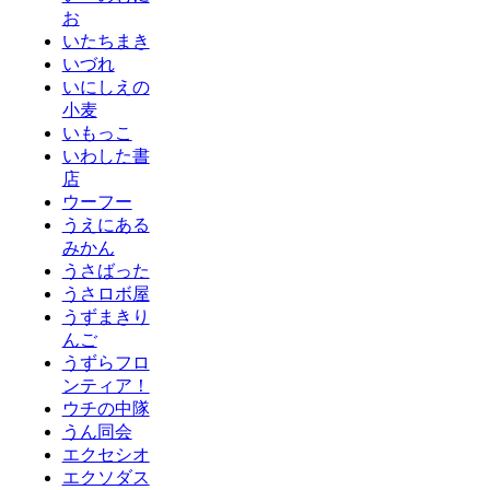
お
いたちまき
いづれ
いにしえの
小麦
いもっこ
いわした書
店
ウーフー
うえにある
みかん
うさばった
うさロボ屋
うずまきり
んご
うずらフロ
ンティア！
ウチの中隊
うん同会
エクセシオ
エクソダス