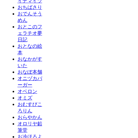
イナマイツ
おちばさり
おでんそう
めん
おとこのフ
ェラチオ夢
日記
おとなの絵
本
おなかがす
いた
おなぽ本舗
オニヅカバ
ーガー
オベロン
オミズ
おむすびこ
ろりん
おらやかん
オロリヤ鉛
筆堂
お冷ほろよ