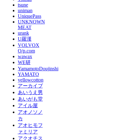
tsune
uniman
UniquePass
UNKNOWN
MEAT
urank
U羅漢
VOLVOX
O/p.com
wawax
WE研
YamamotoDoujinshi
YAMATO
yellowcotton
アーカイブ
あいうえ男
あいがも堂
アイル屋
アオノソノ
カ
アオヒモフ
ァミリア
アクオチス