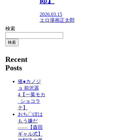
郎】
2026.03.15
エロ漫画
正太郎
検索
検索
Recent
Posts
催●カノジ
ョ 前沢遥
4【一葉モカ
_ショコラ
テ】
おち〇ぽは
もう嫌だ
――【森田
ギャル式】