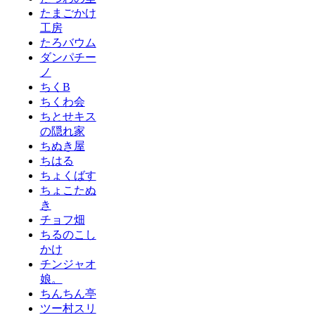
たまごかけ
工房
たろバウム
ダンパチー
ノ
ちくB
ちくわ会
ちとせキス
の隠れ家
ちぬき屋
ちはる
ちょくばす
ちょこたぬ
き
チョフ畑
ちるのこし
かけ
チンジャオ
娘。
ちんちん亭
ツー村スリ