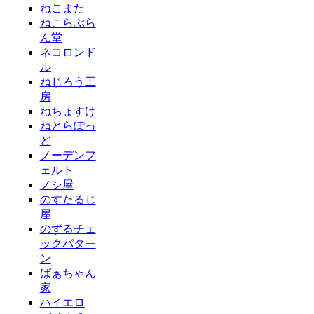
ねこまた
ねこらぶら
ん堂
ネコロンド
ル
ねじろう工
房
ねちょすけ
ねとらぽっ
ど
ノーデンフ
ェルト
ノシ屋
のすたるじ
屋
のずるチェ
ックパター
ン
ばぁちゃん
家
ハイエロ