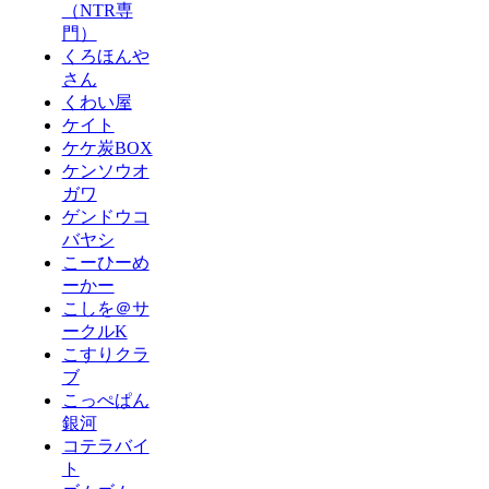
（NTR専
門）
くろほんや
さん
くわい屋
ケイト
ケケ炭BOX
ケンソウオ
ガワ
ゲンドウコ
バヤシ
こーひーめ
ーかー
こしを＠サ
ークルK
こすりクラ
ブ
こっぺぱん
銀河
コテラバイ
ト