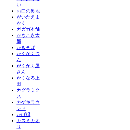
い
お口の奥地
がいたえま
かく
ガガガ本舗
かきこき太
郎
かきそば
かくかくさ
ん
がくがく屋
さん
かくなる上
田
カグラミク
ス
カゲキラウ
ンド
かげ緑
カスミカオ
リ