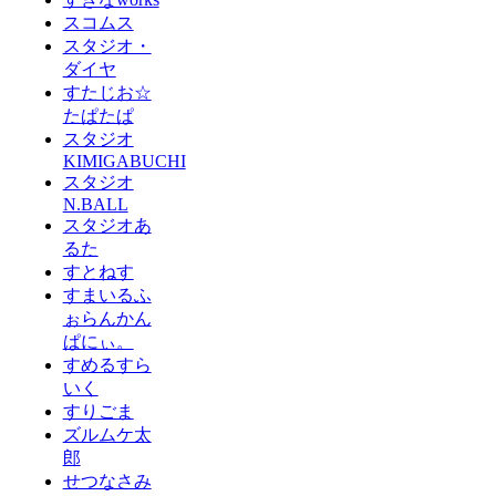
スコムス
スタジオ・
ダイヤ
すたじお☆
たぱたぱ
スタジオ
KIMIGABUCHI
スタジオ
N.BALL
スタジオあ
るた
すとねす
すまいるふ
ぉらんかん
ぱにぃ。
すめるすら
いく
すりごま
ズルムケ太
郎
せつなさみ