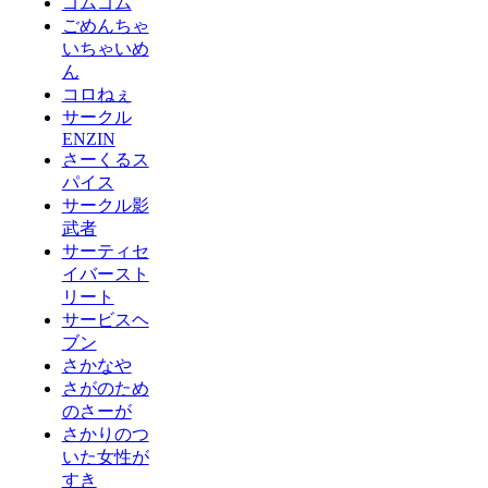
ゴムゴム
ごめんちゃ
いちゃいめ
ん
コロねぇ
サークル
ENZIN
さーくるス
パイス
サークル影
武者
サーティセ
イバースト
リート
サービスヘ
ブン
さかなや
さがのため
のさーが
さかりのつ
いた女性が
すき