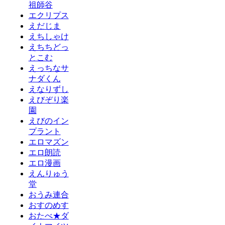
祖師谷
エクリプス
えだじま
えちしゃけ
えちちどっ
とこむ
えっちなサ
ナダくん
えなりずし
えびぞり楽
園
えびのイン
プラント
エロマズン
エロ朗読
エロ漫画
えんりゅう
堂
おうみ連合
おすのめす
おたべ★ダ