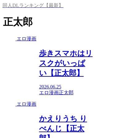
同人DLランキング【最新】
正太郎
エロ漫画
歩きスマホはリ
スクがいっぱ
い【正太郎】
2026.06.25
エロ漫画
正太郎
エロ漫画
かえりうち り
べんじ【正太