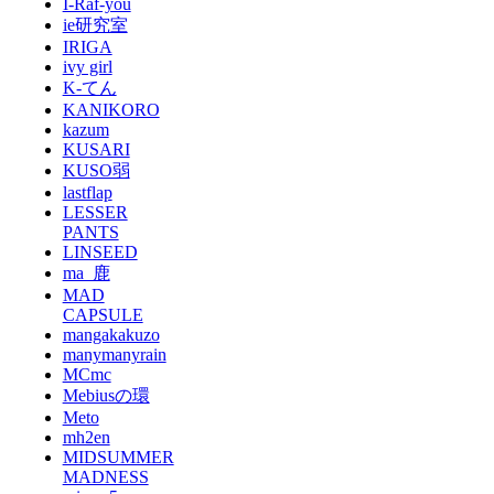
I-Raf-you
ie研究室
IRIGA
ivy girl
K-てん
KANIKORO
kazum
KUSARI
KUSO弱
lastflap
LESSER
PANTS
LINSEED
ma_鹿
MAD
CAPSULE
mangakakuzo
manymanyrain
MCmc
Mebiusの環
Meto
mh2en
MIDSUMMER
MADNESS