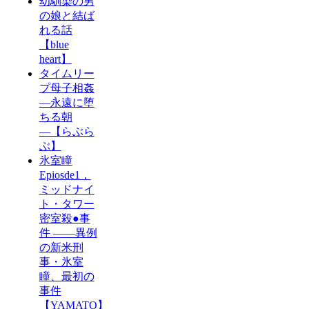
幼馴染の男
の娘と結ば
れる話
【blue
heart】
タイムリー
プ母子相姦
―永遠に堕
ちる朝
―【らぶら
ぶ】
氷室瞳
Epiosde1，
ミッドナイ
ト・タワー
密室殺●事
件 ――異例
の新米刑
事・氷室
瞳、最初の
事件
【YAMATO】