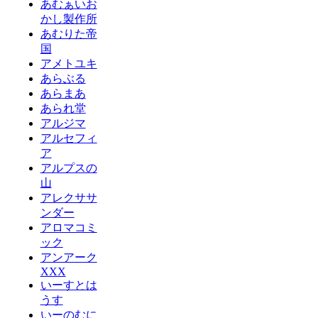
あむぁいお
かし製作所
あむりた帝
国
アメトユキ
あらぶる
あらまあ
あられ堂
アルジマ
アルセフィ
ア
アルプスの
山
アレクササ
ンダー
アロマコミ
ック
アンアーク
XXX
いーすとは
うす
いーのむに