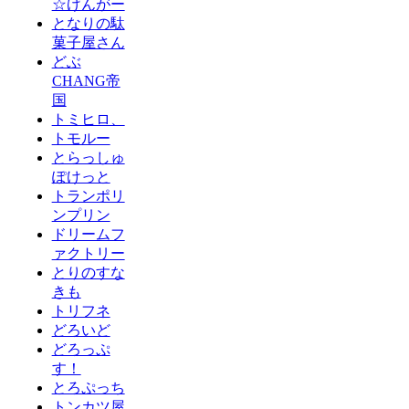
☆げんがー
となりの駄
菓子屋さん
どぶ
CHANG帝
国
トミヒロ、
トモルー
とらっしゅ
ぽけっと
トランポリ
ンプリン
ドリームフ
ァクトリー
とりのすな
きも
トリフネ
どろいど
どろっぷ
す！
とろぷっち
トンカツ屋