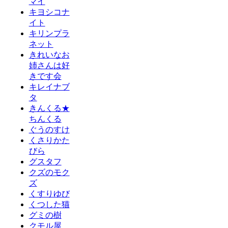
マイ
キヨシコナ
イト
キリンプラ
ネット
きれいなお
姉さんは好
きです会
キレイナブ
タ
きんくる★
ちんくる
ぐうのすけ
くさりかた
びら
グスタフ
クズのモク
ズ
くすりゆび
くつした猫
グミの樹
クモル屋