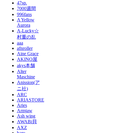
47sp.
7000週間
996fans
A Yellow
Aurora
A-Lucky☆
村重の乱
aaa
afnroller
Aine Grace
AKINO屋
akys本舗
Alter
Maschine
Anission(ア
ニ社)
ARC
ARIASTORE
Aries
Armjaw
Ash wing
AWABi貝
AXZ
baru