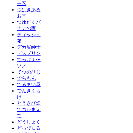
ー区
つばきある
お堂
つゆだくバ
ナナの家
ティッシュ
箱
デカ尻紳士
デスプリン
でっけぇ〜
ツノ
てつのひじ
でらもん
てるまい屋
でんきくら
げ
とうきび畑
でつかまえ
て
どうしょく
どっぴゅる