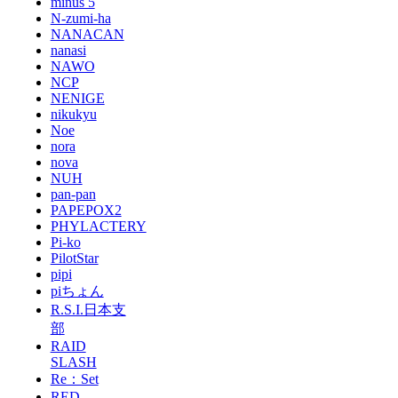
minus 5
N-zumi-ha
NANACAN
nanasi
NAWO
NCP
NENIGE
nikukyu
Noe
nora
nova
NUH
pan-pan
PAPEPOX2
PHYLACTERY
Pi-ko
PilotStar
pipi
piちょん
R.S.I.日本支
部
RAID
SLASH
Re：Set
RED