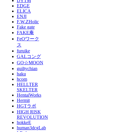
DYTM
EDGE
ELICA
ENJI
F.W.ZHolic
Fake gate
FAKE庵
FeOワーク
ス
furuike
GALコング
GO☆MOON
guiltychian
haku
hcom
HELLTER
SKELTER
HentaiWorks
Hermit
HGTラボ
HIGH RISK
REVOLUTION
hokkeE
human3dcgLab