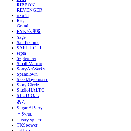
RIBBON
REVENGER
riku78
Royal
Grandia
RYK公理系
Sage
Salt Peanuts
SARUUCHI
septa
September
Small Marron
SorryArtWarks
Spanklown
SteelMayonnaise
Story Circle
StudioHALTO
STUDIOふ
あん
Sugar＊Berry
＊Syrup
sugary sphere
TKSpower
TsfLab