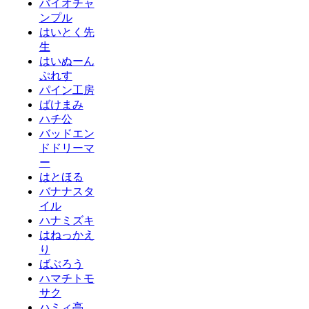
バイオチャ
ンプル
はいとく先
生
はいぬーん
ぷれす
パイン工房
ばけまみ
ハチ公
バッドエン
ドドリーマ
ー
はとほる
バナナスタ
イル
ハナミズキ
はねっかえ
り
ばぶろう
ハマチトモ
サク
ハミィ亭