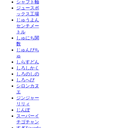
シャフト軸
ジュースボ
ックス工場
じゅうよん
センチメー
トル
しゅにち関
数
じゅんぴち
ゅ
しらすどん
しろしかく
しろのしの
しろへび
シロンカヌ
エ
ジンジャー
リリィ
じんぽ
スーパーイ
チゴチャン
すぎなworks