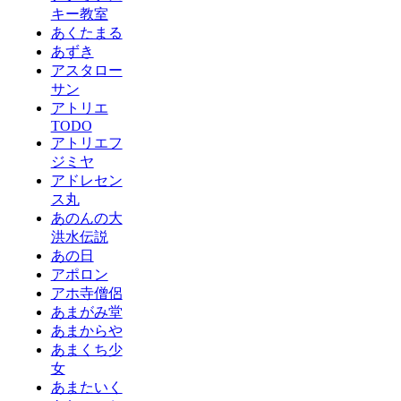
キー教室
あくたまる
あずき
アスタロー
サン
アトリエ
TODO
アトリエフ
ジミヤ
アドレセン
ス丸
あのんの大
洪水伝説
あの日
アポロン
アホ寺僧侶
あまがみ堂
あまからや
あまくち少
女
あまたいく