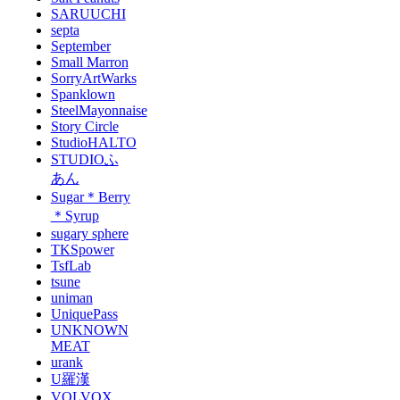
SARUUCHI
septa
September
Small Marron
SorryArtWarks
Spanklown
SteelMayonnaise
Story Circle
StudioHALTO
STUDIOふ
あん
Sugar＊Berry
＊Syrup
sugary sphere
TKSpower
TsfLab
tsune
uniman
UniquePass
UNKNOWN
MEAT
urank
U羅漢
VOLVOX