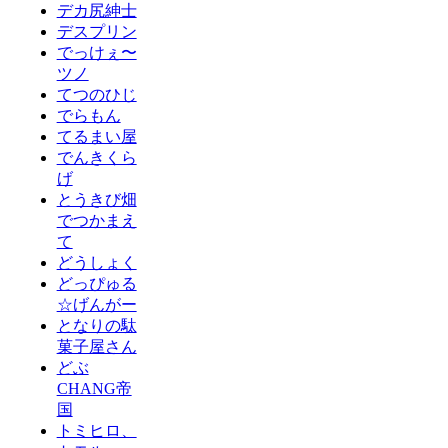
デカ尻紳士
デスプリン
でっけぇ〜
ツノ
てつのひじ
でらもん
てるまい屋
でんきくら
げ
とうきび畑
でつかまえ
て
どうしょく
どっぴゅる
☆げんがー
となりの駄
菓子屋さん
どぶ
CHANG帝
国
トミヒロ、