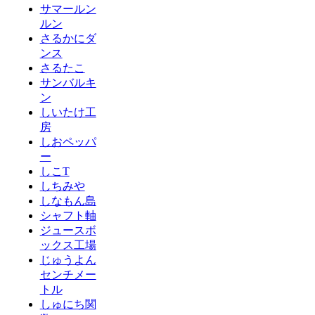
サマールン
ルン
さるかにダ
ンス
さるたこ
サンバルキ
ン
しいたけ工
房
しおペッパ
ー
しこT
しちみや
しなもん島
シャフト軸
ジュースボ
ックス工場
じゅうよん
センチメー
トル
しゅにち関