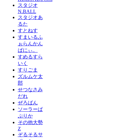
スタジオ
N.BALL
スタジオあ
るた
すとねす
すまいるふ
ぉらんかん
ぱにぃ。
すめるすら
いく
すりごま
ズルムケ太
郎
せつなさみ
だれ
ぜろばん
ソーラーぱ
ぷりか
その他大勢
Z
ぞるそるサ