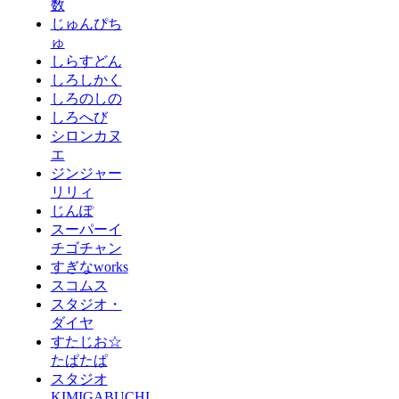
数
じゅんぴち
ゅ
しらすどん
しろしかく
しろのしの
しろへび
シロンカヌ
エ
ジンジャー
リリィ
じんぽ
スーパーイ
チゴチャン
すぎなworks
スコムス
スタジオ・
ダイヤ
すたじお☆
たぱたぱ
スタジオ
KIMIGABUCHI