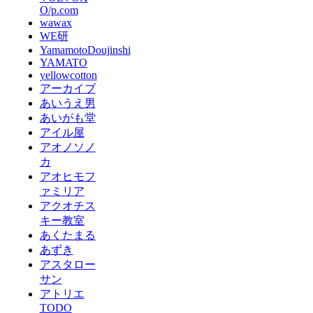
O/p.com
wawax
WE研
YamamotoDoujinshi
YAMATO
yellowcotton
アーカイブ
あいうえ男
あいがも堂
アイル屋
アオノソノ
カ
アオヒモフ
ァミリア
アクオチス
キー教室
あくたまる
あずき
アスタロー
サン
アトリエ
TODO