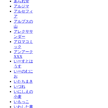
あられ堂
アルジマ
アルセフィ
ア
アルプスの
山
アレクササ
ンダー
アロマコミ
ック
アンアーク
XXX
いーすとは
うす
いーのむに
お
いたちまき
いづれ
いにしえの
小麦
いもっこ
いわした書