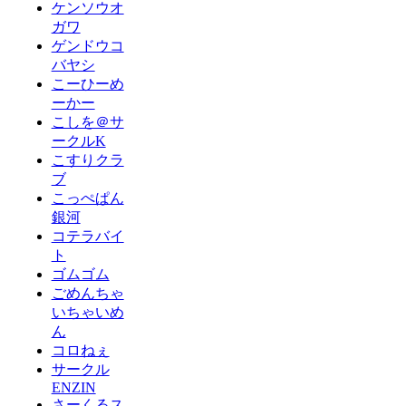
ケンソウオ
ガワ
ゲンドウコ
バヤシ
こーひーめ
ーかー
こしを＠サ
ークルK
こすりクラ
ブ
こっぺぱん
銀河
コテラバイ
ト
ゴムゴム
ごめんちゃ
いちゃいめ
ん
コロねぇ
サークル
ENZIN
さーくるス