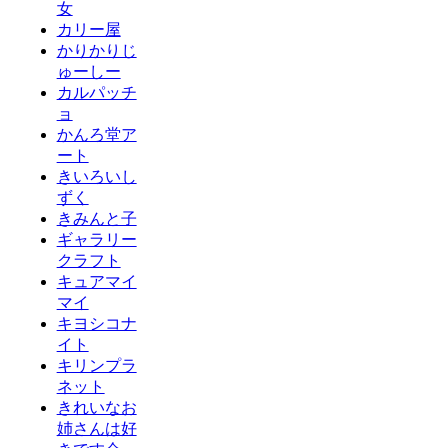
女
カリー屋
かりかりじ
ゅーしー
カルパッチ
ョ
かんろ堂ア
ート
きいろいし
ずく
きみんと子
ギャラリー
クラフト
キュアマイ
マイ
キヨシコナ
イト
キリンプラ
ネット
きれいなお
姉さんは好