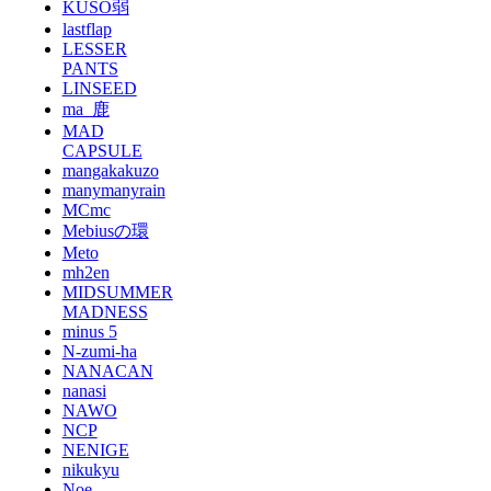
KUSO弱
lastflap
LESSER
PANTS
LINSEED
ma_鹿
MAD
CAPSULE
mangakakuzo
manymanyrain
MCmc
Mebiusの環
Meto
mh2en
MIDSUMMER
MADNESS
minus 5
N-zumi-ha
NANACAN
nanasi
NAWO
NCP
NENIGE
nikukyu
Noe