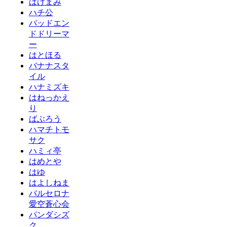
ばけまみ
ハチ公
バッドエン
ドドリーマ
ー
はとほる
バナナスタ
イル
ハナミズキ
はねっかえ
り
ばぶろう
ハマチトモ
サク
ハミィ亭
はめとや
はゆ
はよしねま
バルセロナ
愛空蒼心会
パンダシズ
ク