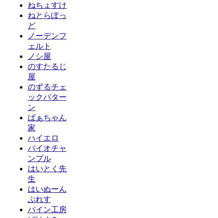
ねちょすけ
ねとらぽっ
ど
ノーデンフ
ェルト
ノシ屋
のすたるじ
屋
のずるチェ
ックパター
ン
ばぁちゃん
家
ハイエロ
バイオチャ
ンプル
はいとく先
生
はいぬーん
ぷれす
パイン工房