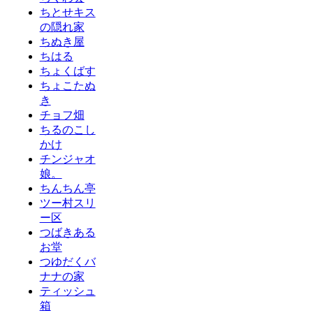
ちとせキス
の隠れ家
ちぬき屋
ちはる
ちょくばす
ちょこたぬ
き
チョフ畑
ちるのこし
かけ
チンジャオ
娘。
ちんちん亭
ツー村スリ
ー区
つばきある
お堂
つゆだくバ
ナナの家
ティッシュ
箱