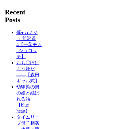
Recent
Posts
催●カノジ
ョ 前沢遥
4【一葉モカ
_ショコラ
テ】
おち〇ぽは
もう嫌だ
――【森田
ギャル式】
幼馴染の男
の娘と結ば
れる話
【blue
heart】
タイムリー
プ母子相姦