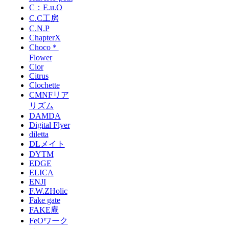
C：E.u.O
C.C工房
C.N.P
ChapterX
Choco＊
Flower
Cior
Citrus
Clochette
CMNFリア
リズム
DAMDA
Digital Flyer
diletta
DLメイト
DYTM
EDGE
ELICA
ENJI
F.W.ZHolic
Fake gate
FAKE庵
FeOワーク