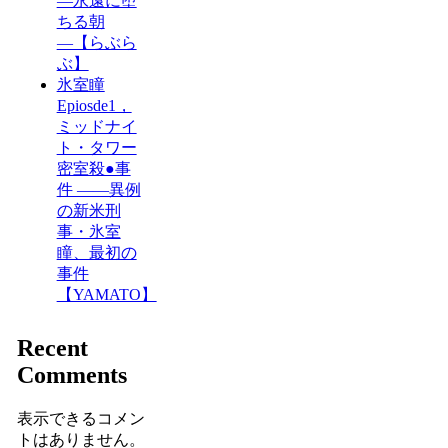
―永遠に堕
ちる朝
―【らぶら
ぶ】
氷室瞳
Epiosde1，
ミッドナイ
ト・タワー
密室殺●事
件 ――異例
の新米刑
事・氷室
瞳、最初の
事件
【YAMATO】
Recent
Comments
表示できるコメン
トはありません。