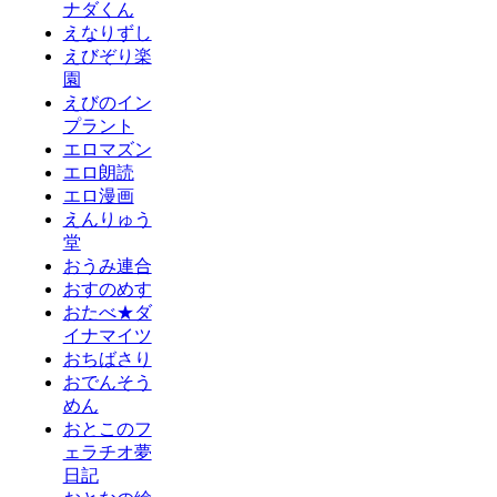
ナダくん
えなりずし
えびぞり楽
園
えびのイン
プラント
エロマズン
エロ朗読
エロ漫画
えんりゅう
堂
おうみ連合
おすのめす
おたべ★ダ
イナマイツ
おちばさり
おでんそう
めん
おとこのフ
ェラチオ夢
日記