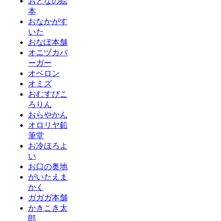
おとなの絵
本
おなかがす
いた
おなぽ本舗
オニヅカバ
ーガー
オベロン
オミズ
おむすびこ
ろりん
おらやかん
オロリヤ鉛
筆堂
お冷ほろよ
い
お口の奥地
がいたえま
かく
ガガガ本舗
かきこき太
郎