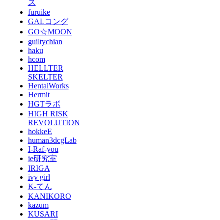
ス
furuike
GALコング
GO☆MOON
guiltychian
haku
hcom
HELLTER
SKELTER
HentaiWorks
Hermit
HGTラボ
HIGH RISK
REVOLUTION
hokkeE
human3dcgLab
I-Raf-you
ie研究室
IRIGA
ivy girl
K-てん
KANIKORO
kazum
KUSARI