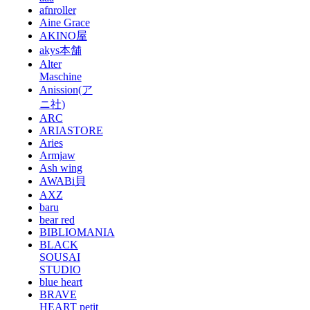
afnroller
Aine Grace
AKINO屋
akys本舗
Alter
Maschine
Anission(ア
ニ社)
ARC
ARIASTORE
Aries
Armjaw
Ash wing
AWABi貝
AXZ
baru
bear red
BIBLIOMANIA
BLACK
SOUSAI
STUDIO
blue heart
BRAVE
HEART petit