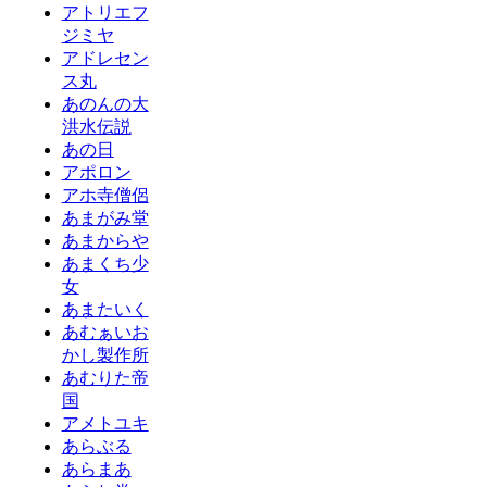
アトリエフ
ジミヤ
アドレセン
ス丸
あのんの大
洪水伝説
あの日
アポロン
アホ寺僧侶
あまがみ堂
あまからや
あまくち少
女
あまたいく
あむぁいお
かし製作所
あむりた帝
国
アメトユキ
あらぶる
あらまあ