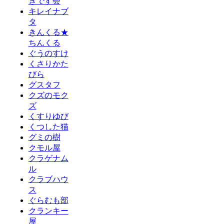
きです会
キレイナブ
タ
きんくる★
ちんくる
ぐうのすけ
くさりかた
びら
グスタフ
クズのモク
ズ
くすりゆび
くつした猫
グミの樹
クモル屋
クラゲナム
ル
クラブハウ
ス
ぐらむも部
クランキー
屋