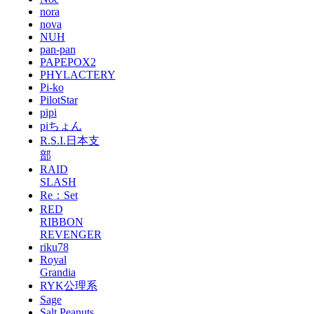
nora
nova
NUH
pan-pan
PAPEPOX2
PHYLACTERY
Pi-ko
PilotStar
pipi
piちょん
R.S.I.日本支
部
RAID
SLASH
Re：Set
RED
RIBBON
REVENGER
riku78
Royal
Grandia
RYK公理系
Sage
Salt Peanuts