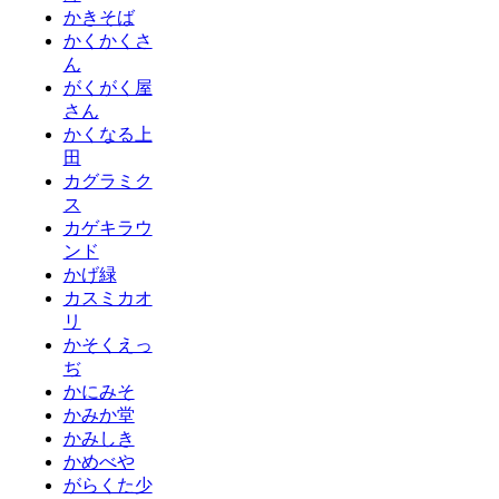
かきそば
かくかくさ
ん
がくがく屋
さん
かくなる上
田
カグラミク
ス
カゲキラウ
ンド
かげ緑
カスミカオ
リ
かそくえっ
ぢ
かにみそ
かみか堂
かみしき
かめべや
がらくた少