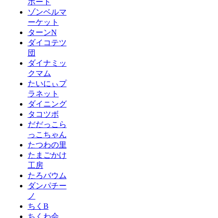
ポート
ゾンベルマ
ーケット
ターンN
ダイコテツ
団
ダイナミッ
クマム
たいにぃプ
ラネット
ダイニング
タコツボ
だだっこら
っこちゃん
たつわの里
たまごかけ
工房
たろバウム
ダンパチー
ノ
ちくB
ちくわ会