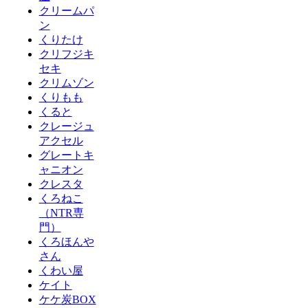
クリームパ
ン
くりたけ
クリフジキ
セキ
クリムゾン
くりもも
くると
クレージュ
アクセル
グレートキ
ャニオン
クレスタ
くろねこ
（NTR専
門）
くろほんや
さん
くわい屋
ケイト
ケケ炭BOX