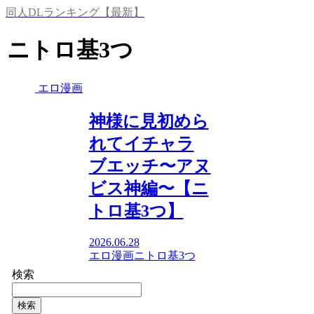
同人DLランキング【最新】
ニトロ基3つ
エロ漫画
神様に見初めら
れてイチャラ
ブエッチ〜アヌ
ビス神編〜【ニ
トロ基3つ】
2026.06.28
エロ漫画
ニトロ基3つ
検索
検索