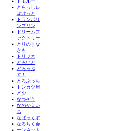
トモルー
とらっしゅ
ぽけっと
トランポリ
ンプリン
ドリームフ
ァクトリー
とりのすな
きも
トリフネ
どろいど
どろっぷ
す！
とろぷっち
トンカツ屋
ど少
なつぞう
なのかえい
ち
なばっくす
なるちく会
ナンネット