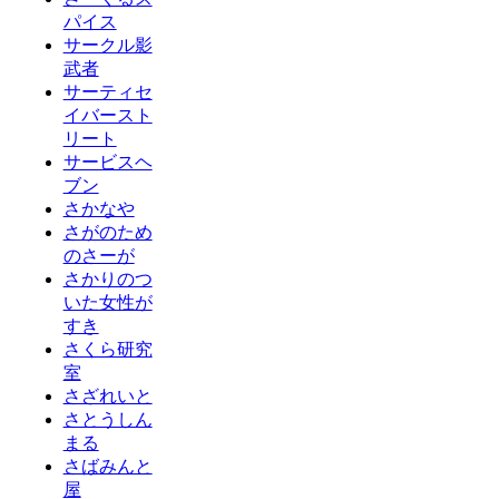
パイス
サークル影
武者
サーティセ
イバースト
リート
サービスヘ
ブン
さかなや
さがのため
のさーが
さかりのつ
いた女性が
すき
さくら研究
室
さざれいと
さとうしん
まる
さばみんと
屋