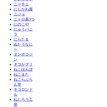
ニーチェ
にしかわ屋
ニジョ
ニトロ基3つ
にのこや
にゅうバニ
ラ
にらたま
ぬたうなに
ー
ヌンポコジ
ン
ネコかブリ
ねこほんぽ
ねこまた
ねこらぶら
ん堂
ネコロンド
ル
ねじろう工
房