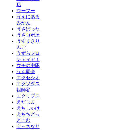
店
ウーフー
うえにある
みかん
うさばった
うさロボ屋
うずまきり
んご
うずらフロ
ンティア！
ウチの中隊
うん同会
エクセシオ
エクソダス
祖師谷
エクリプス
えだじま
えちしゃけ
えちちどっ
とこむ
えっちなサ