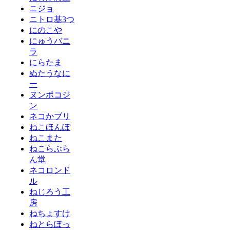
ニジョ
ニトロ基3つ
にのこや
にゅうバニ
ラ
にらたま
ぬたうなに
ー
ヌンポコジ
ン
ネコかブリ
ねこほんぽ
ねこまた
ねこらぶら
ん堂
ネコロンド
ル
ねじろう工
房
ねちょすけ
ねとらぽっ