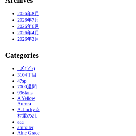
Archives
2026年8月
2026年7月
2026年6月
2026年4月
2026年3月
Categories
_〆(´?`?)
3104丁目
47sp.
7000週間
996fans
A Yellow
Aurora
A-Lucky☆
村重の乱
aaa
afnroller
Aine Grace