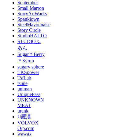
September
Small Marron
SorryArtWarks
Spanklown
SteelMayonnaise
Story Circle
StudioHALTO
STUDIOふ
あん
Sugar＊Berry
＊Syrup
sugary sphere
TKSpower
TsfLab
tsune
uniman
UniquePass
UNKNOWN
MEAT
urank
U羅漢
VOLVOX
O/p.com
wawax