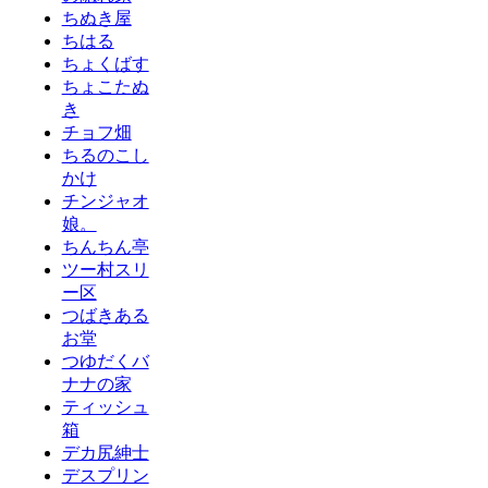
ちぬき屋
ちはる
ちょくばす
ちょこたぬ
き
チョフ畑
ちるのこし
かけ
チンジャオ
娘。
ちんちん亭
ツー村スリ
ー区
つばきある
お堂
つゆだくバ
ナナの家
ティッシュ
箱
デカ尻紳士
デスプリン