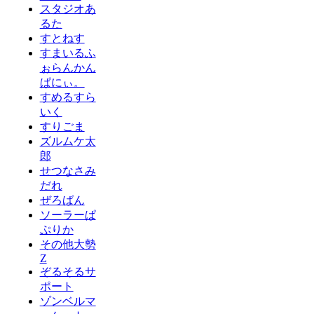
スタジオあ
るた
すとねす
すまいるふ
ぉらんかん
ぱにぃ。
すめるすら
いく
すりごま
ズルムケ太
郎
せつなさみ
だれ
ぜろばん
ソーラーぱ
ぷりか
その他大勢
Z
ぞるそるサ
ポート
ゾンベルマ