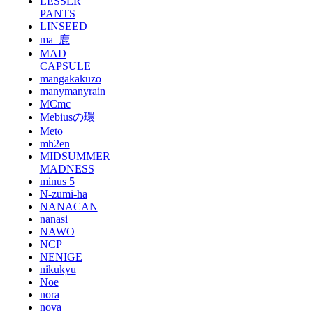
LESSER
PANTS
LINSEED
ma_鹿
MAD
CAPSULE
mangakakuzo
manymanyrain
MCmc
Mebiusの環
Meto
mh2en
MIDSUMMER
MADNESS
minus 5
N-zumi-ha
NANACAN
nanasi
NAWO
NCP
NENIGE
nikukyu
Noe
nora
nova