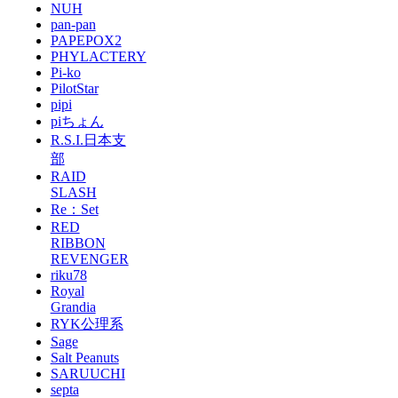
NUH
pan-pan
PAPEPOX2
PHYLACTERY
Pi-ko
PilotStar
pipi
piちょん
R.S.I.日本支
部
RAID
SLASH
Re：Set
RED
RIBBON
REVENGER
riku78
Royal
Grandia
RYK公理系
Sage
Salt Peanuts
SARUUCHI
septa