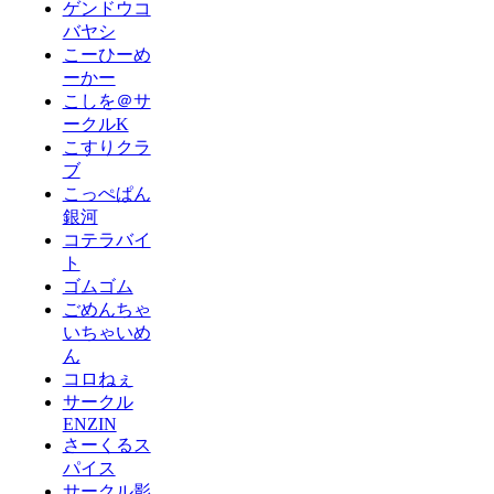
ゲンドウコ
バヤシ
こーひーめ
ーかー
こしを＠サ
ークルK
こすりクラ
ブ
こっぺぱん
銀河
コテラバイ
ト
ゴムゴム
ごめんちゃ
いちゃいめ
ん
コロねぇ
サークル
ENZIN
さーくるス
パイス
サークル影