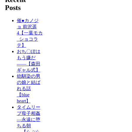
Posts
催●カノジ
ョ 前沢遥
4【一葉モカ
_ショコラ
テ】
おち〇ぽは
もう嫌だ
――【森田
ギャル式】
幼馴染の男
の娘と結ば
れる話
【blue
heart】
タイムリー
プ母子相姦
―永遠に堕
ちる朝
―【らぶら