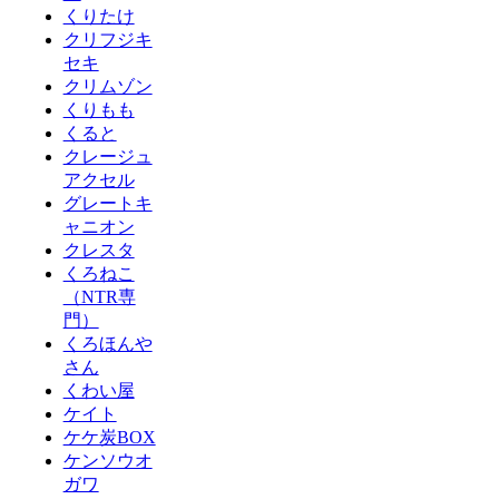
くりたけ
クリフジキ
セキ
クリムゾン
くりもも
くると
クレージュ
アクセル
グレートキ
ャニオン
クレスタ
くろねこ
（NTR専
門）
くろほんや
さん
くわい屋
ケイト
ケケ炭BOX
ケンソウオ
ガワ