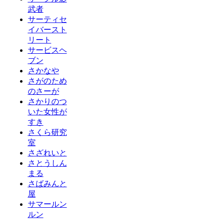
武者
サーティセ
イバースト
リート
サービスヘ
ブン
さかなや
さがのため
のさーが
さかりのつ
いた女性が
すき
さくら研究
室
さざれいと
さとうしん
まる
さばみんと
屋
サマールン
ルン