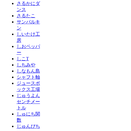
さるかにダ
ンス
さるたこ
サンバルキ
ン
しいたけ工
房
しおペッパ
ー
しこT
しちみや
しなもん島
シャフト軸
ジュースボ
ックス工場
じゅうよん
センチメー
トル
しゅにち関
数
じゅんぴち