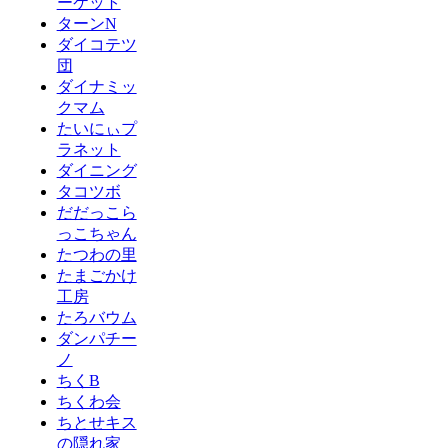
ーケット
ターンN
ダイコテツ
団
ダイナミッ
クマム
たいにぃプ
ラネット
ダイニング
タコツボ
だだっこら
っこちゃん
たつわの里
たまごかけ
工房
たろバウム
ダンパチー
ノ
ちくB
ちくわ会
ちとせキス
の隠れ家