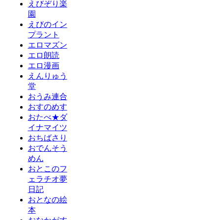
えびぞり楽
園
えびのイン
プラント
エロマズン
エロ朗読
エロ漫画
えんりゅう
堂
おうみ連合
おすのめす
おたべ★ダ
イナマイツ
おちばさり
おでんそう
めん
おとこのフ
ェラチオ夢
日記
おとなの絵
本