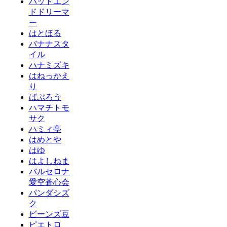
バッドエン
ドドリーマ
ー
はとほる
バナナスタ
イル
ハナミズキ
はねっかえ
り
ばぶろう
ハマチトモ
サク
ハミィ亭
はめとや
はゆ
はよしねま
バルセロナ
愛空蒼心会
パンダシズ
ク
ビーンズ豆
ピエトロ