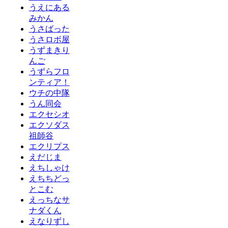
うえにある
みかん
うさばった
うさロボ屋
うずまきり
んご
うずらフロ
ンティア！
ウチの中隊
うん同会
エクセシオ
エクソダス
祖師谷
エクリプス
えだじま
えちしゃけ
えちちどっ
とこむ
えっちなサ
ナダくん
えなりずし