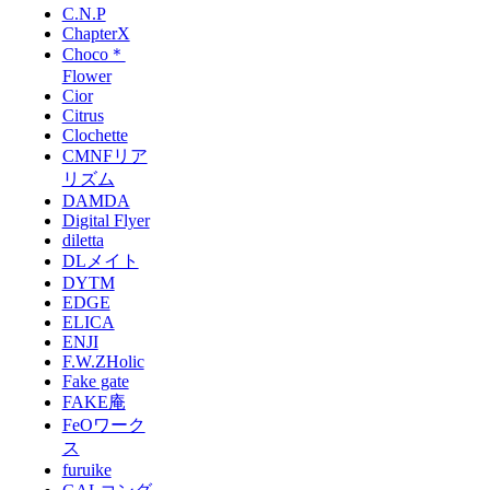
C.N.P
ChapterX
Choco＊
Flower
Cior
Citrus
Clochette
CMNFリア
リズム
DAMDA
Digital Flyer
diletta
DLメイト
DYTM
EDGE
ELICA
ENJI
F.W.ZHolic
Fake gate
FAKE庵
FeOワーク
ス
furuike