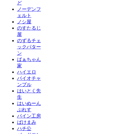
ど
ノーデンフ
ェルト
ノシ屋
のすたるじ
屋
のずるチェ
ックパター
ン
ばぁちゃん
家
ハイエロ
バイオチャ
ンプル
はいとく先
生
はいぬーん
ぷれす
パイン工房
ばけまみ
ハチ公