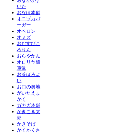
おなかがす
いた
おなぽ本舗
オニヅカバ
ーガー
オベロン
オミズ
おむすびこ
ろりん
おらやかん
オロリヤ鉛
筆堂
お冷ほろよ
い
お口の奥地
がいたえま
かく
ガガガ本舗
かきこき太
郎
かきそば
かくかくさ