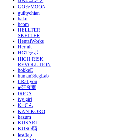
GALコング
GO☆MOON
guiltychian
haku
hcom
HELLTER
SKELTER
HentaiWorks
Hermit
HGTラボ
HIGH RISK
REVOLUTION
hokkeE
human3dcgLab
I-Raf-you
ie研究室
IRIGA
ivy girl
K-てん
KANIKORO
kazum
KUSARI
KUSO弱
lastflap