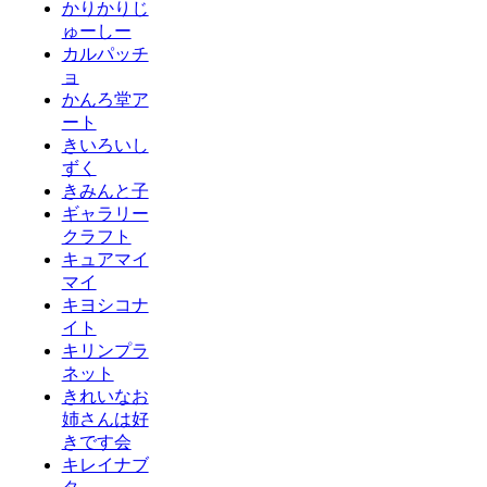
かりかりじ
ゅーしー
カルパッチ
ョ
かんろ堂ア
ート
きいろいし
ずく
きみんと子
ギャラリー
クラフト
キュアマイ
マイ
キヨシコナ
イト
キリンプラ
ネット
きれいなお
姉さんは好
きです会
キレイナブ