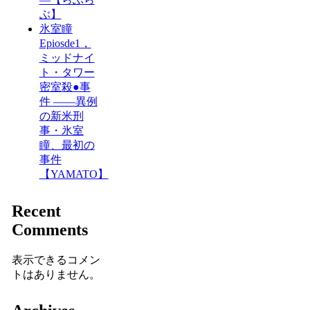
ぶ】
氷室瞳
Epiosde1，
ミッドナイ
ト・タワー
密室殺●事
件 ――異例
の新米刑
事・氷室
瞳、最初の
事件
【YAMATO】
Recent
Comments
表示できるコメン
トはありません。