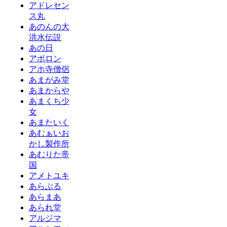
アドレセン
ス丸
あのんの大
洪水伝説
あの日
アポロン
アホ寺僧侶
あまがみ堂
あまからや
あまくち少
女
あまたいく
あむぁいお
かし製作所
あむりた帝
国
アメトユキ
あらぶる
あらまあ
あられ堂
アルジマ