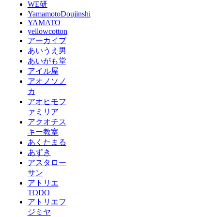
WE研
YamamotoDoujinshi
YAMATO
yellowcotton
アーカイブ
あいうえ男
あいがも堂
アイル屋
アオノソノ
カ
アオヒモフ
ァミリア
アクオチス
キー教室
あくたまる
あずき
アスタロー
サン
アトリエ
TODO
アトリエフ
ジミヤ