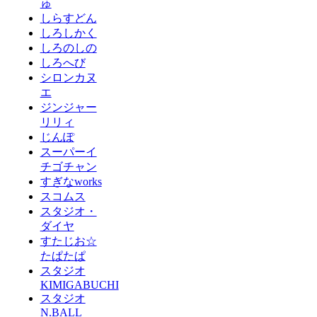
ゅ
しらすどん
しろしかく
しろのしの
しろへび
シロンカヌ
エ
ジンジャー
リリィ
じんぽ
スーパーイ
チゴチャン
すぎなworks
スコムス
スタジオ・
ダイヤ
すたじお☆
たぱたぱ
スタジオ
KIMIGABUCHI
スタジオ
N.BALL