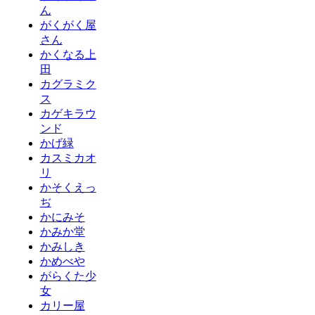
ん
がくがく屋
さん
かくなる上
田
カグラミク
ス
カゲキラウ
ンド
かげ緑
カスミカオ
リ
かそくえっ
ぢ
かにみそ
かみか堂
かみしき
かめべや
がらくた少
女
カリー屋