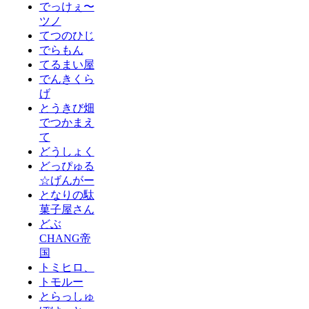
でっけぇ〜
ツノ
てつのひじ
でらもん
てるまい屋
でんきくら
げ
とうきび畑
でつかまえ
て
どうしょく
どっぴゅる
☆げんがー
となりの駄
菓子屋さん
どぶ
CHANG帝
国
トミヒロ、
トモルー
とらっしゅ