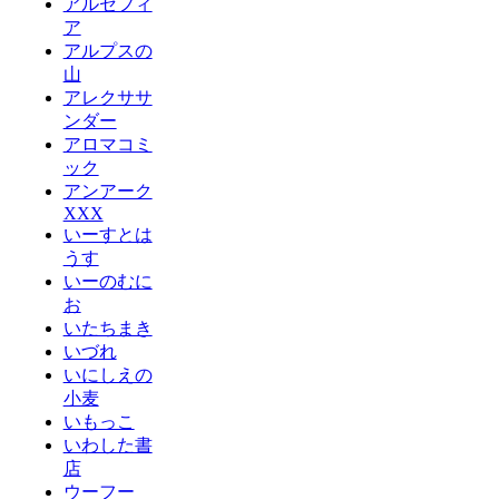
アルセフィ
ア
アルプスの
山
アレクササ
ンダー
アロマコミ
ック
アンアーク
XXX
いーすとは
うす
いーのむに
お
いたちまき
いづれ
いにしえの
小麦
いもっこ
いわした書
店
ウーフー