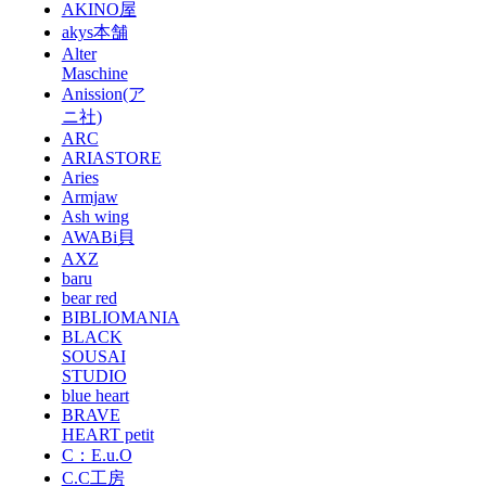
AKINO屋
akys本舗
Alter
Maschine
Anission(ア
ニ社)
ARC
ARIASTORE
Aries
Armjaw
Ash wing
AWABi貝
AXZ
baru
bear red
BIBLIOMANIA
BLACK
SOUSAI
STUDIO
blue heart
BRAVE
HEART petit
C：E.u.O
C.C工房