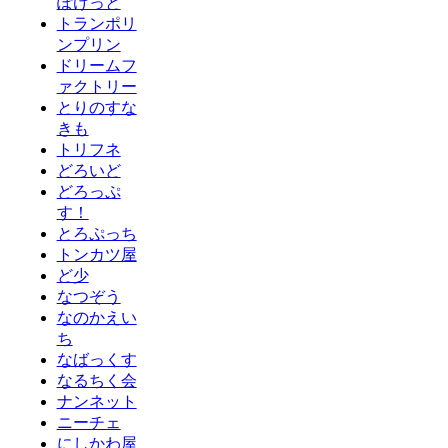
ぽけっと
トランポリ
ンプリン
ドリームフ
ァクトリー
とりのすな
きも
トリフネ
どろいど
どろっぷ
す！
とろぷっち
トンカツ屋
ど少
なつぞう
なのかえい
ち
なばっくす
なるちく会
ナンネット
ニーチェ
にしかわ屋