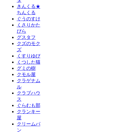
タ
きんくる★
ちんくる
ぐうのすけ
くさりかた
びら
グスタフ
クズのモク
ズ
くすりゆび
くつした猫
グミの樹
クモル屋
クラゲナム
ル
クラブハウ
ス
ぐらむも部
クランキー
屋
クリームパ
ン