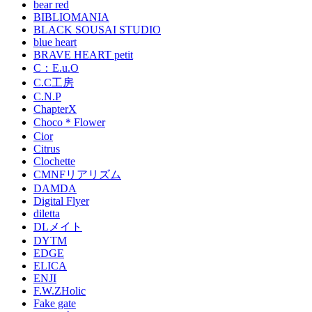
bear red
BIBLIOMANIA
BLACK SOUSAI STUDIO
blue heart
BRAVE HEART petit
C：E.u.O
C.C工房
C.N.P
ChapterX
Choco＊Flower
Cior
Citrus
Clochette
CMNFリアリズム
DAMDA
Digital Flyer
diletta
DLメイト
DYTM
EDGE
ELICA
ENJI
F.W.ZHolic
Fake gate