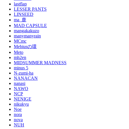
lastflap
LESSER PANTS
LINSEED
ma_鹿
MAD CAPSULE
mangakakuzo
manymanyrain
MCmc
Mebiusの環
Meto
mh2en
MIDSUMMER MADNESS
minus 5
N-zumi-ha
NANACAN
nanasi
NAWO
NCP
NENIGE
nikukyu
Noe
nora
nova
NUH