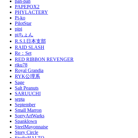
pan-pan
PAPEPOX2
PHYLACTERY
Pi-ko
PilotStar
pipi
piちょん
R.S.I.日本支部
RAID SLASH
Re：Set
RED RIBBON REVENGER
riku78
Royal Grandia
RYK公理系
Sage
Salt Peanuts
SARUUCHI
septa
September
Small Marron
SorryArtWarks
Spanklown
SteelMayonnaise
Story Circle
StudioHALTO