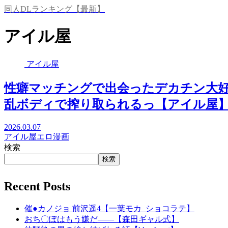
同人DLランキング【最新】
アイル屋
アイル屋
性癖マッチングで出会ったデカチン大
乱ボディで搾り取られるっ【アイル屋
2026.03.07
アイル屋
エロ漫画
検索
検索
Recent Posts
催●カノジョ 前沢遥4【一葉モカ_ショコラテ】
おち〇ぽはもう嫌だ――【森田ギャル式】