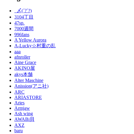
_〆(´?`?)
3104丁目
47sp.
7000週間
996fans
A Yellow Aurora
A-Lucky☆村重の乱
aaa
afnroller
Aine Grace
AKINO屋
akys本舗
Alter Maschine
Anission(アニ社)
ARC
ARIASTORE
Aries
Armjaw
Ash wing
AWABi貝
AXZ
baru