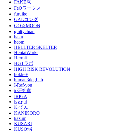
FAKE庵
FeOワークス
furuike
GALコング
GO☆MOON
guiltychian
haku
hcom
HELLTER SKELTER
HentaiWorks
Hermit
HGTラボ
HIGH RISK REVOLUTION
hokkeE
human3dcgLab
I-Raf-you
ie研究室
IRIGA
ivy girl
K-てん
KANIKORO
kazum
KUSARI
KUSO弱