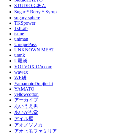
STUDIOふあん
Sugar＊Berry＊Syrup
sugary sphere
TKSpower
TsfLab
tsune
uniman
UniquePass
UNKNOWN MEAT
urank
U羅漢
VOLVOX O/p.com
wawax
WE研
YamamotoDoujinshi
YAMATO
yellowcotton
アーカイブ
あいうえ男
あいがも堂
アイル屋
アオノソノカ
アオヒモファミリア