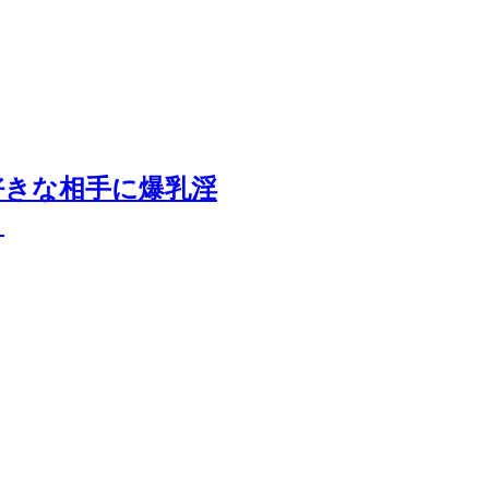
好きな相手に爆乳淫
】