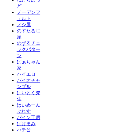
ど
ノーデンフ
ェルト
ノシ屋
のすたるじ
屋
のずるチェ
ックパター
ン
ばぁちゃん
家
ハイエロ
バイオチャ
ンプル
はいとく先
生
はいぬーん
ぷれす
パイン工房
ばけまみ
ハチ公