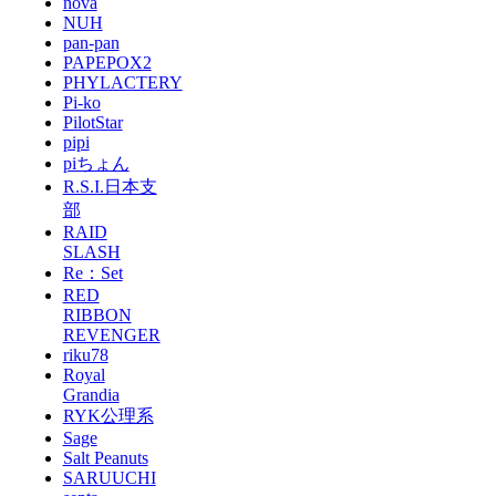
nova
NUH
pan-pan
PAPEPOX2
PHYLACTERY
Pi-ko
PilotStar
pipi
piちょん
R.S.I.日本支
部
RAID
SLASH
Re：Set
RED
RIBBON
REVENGER
riku78
Royal
Grandia
RYK公理系
Sage
Salt Peanuts
SARUUCHI