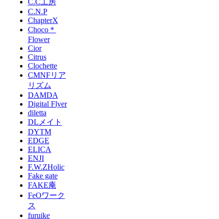
C.C工房
C.N.P
ChapterX
Choco＊
Flower
Cior
Citrus
Clochette
CMNFリア
リズム
DAMDA
Digital Flyer
diletta
DLメイト
DYTM
EDGE
ELICA
ENJI
F.W.ZHolic
Fake gate
FAKE庵
FeOワーク
ス
furuike