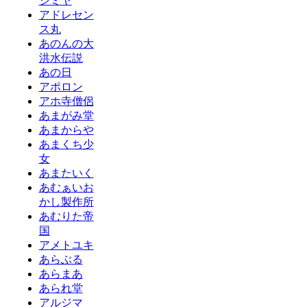
ジミヤ
アドレセン
ス丸
あのんの大
洪水伝説
あの日
アポロン
アホ寺僧侶
あまがみ堂
あまからや
あまくち少
女
あまたいく
あむぁいお
かし製作所
あむりた帝
国
アメトユキ
あらぶる
あらまあ
あられ堂
アルジマ