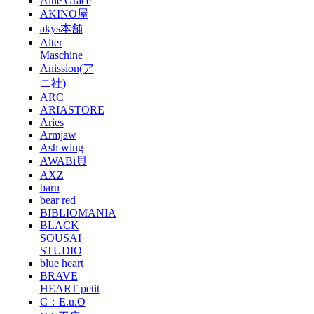
Aine Grace
AKINO屋
akys本舗
Alter
Maschine
Anission(ア
ニ社)
ARC
ARIASTORE
Aries
Armjaw
Ash wing
AWABi貝
AXZ
baru
bear red
BIBLIOMANIA
BLACK
SOUSAI
STUDIO
blue heart
BRAVE
HEART petit
C：E.u.O