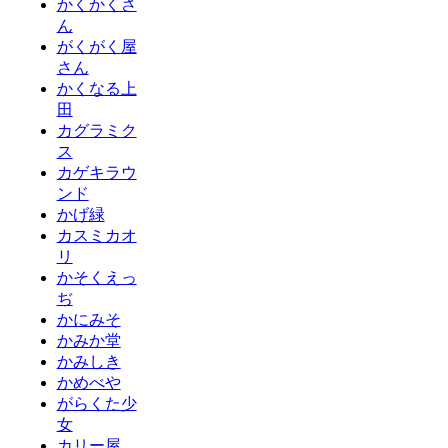
かくかくさ
ん
がくがく屋
さん
かくなる上
田
カグラミク
ス
カゲキラウ
ンド
かげ緑
カスミカオ
リ
かそくえっ
ぢ
かにみそ
かみか堂
かみしき
かめべや
がらくた少
女
カリー屋