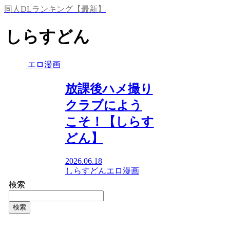
同人DLランキング【最新】
しらすどん
エロ漫画
放課後ハメ撮り
クラブによう
こそ！【しらす
どん】
2026.06.18
しらすどん
エロ漫画
検索
検索