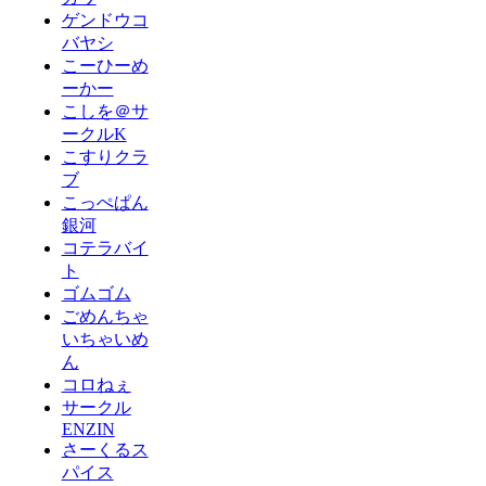
ゲンドウコ
バヤシ
こーひーめ
ーかー
こしを＠サ
ークルK
こすりクラ
ブ
こっぺぱん
銀河
コテラバイ
ト
ゴムゴム
ごめんちゃ
いちゃいめ
ん
コロねぇ
サークル
ENZIN
さーくるス
パイス