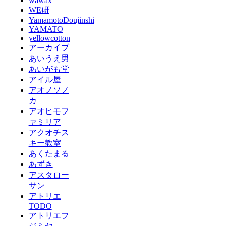
wawax
WE研
YamamotoDoujinshi
YAMATO
yellowcotton
アーカイブ
あいうえ男
あいがも堂
アイル屋
アオノソノ
カ
アオヒモフ
ァミリア
アクオチス
キー教室
あくたまる
あずき
アスタロー
サン
アトリエ
TODO
アトリエフ