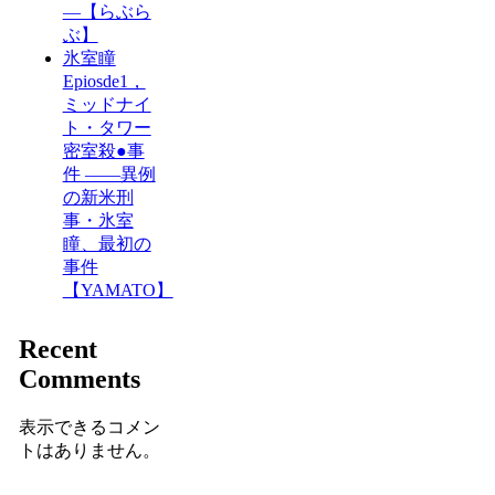
―【らぶら
ぶ】
氷室瞳
Epiosde1，
ミッドナイ
ト・タワー
密室殺●事
件 ――異例
の新米刑
事・氷室
瞳、最初の
事件
【YAMATO】
Recent
Comments
表示できるコメン
トはありません。