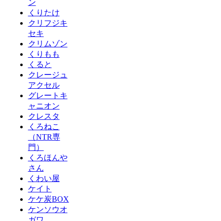
ン
くりたけ
クリフジキ
セキ
クリムゾン
くりもも
くると
クレージュ
アクセル
グレートキ
ャニオン
クレスタ
くろねこ
（NTR専
門）
くろほんや
さん
くわい屋
ケイト
ケケ炭BOX
ケンソウオ
ガワ