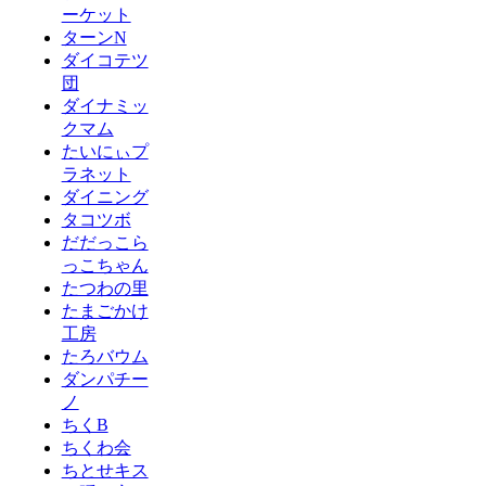
ーケット
ターンN
ダイコテツ
団
ダイナミッ
クマム
たいにぃプ
ラネット
ダイニング
タコツボ
だだっこら
っこちゃん
たつわの里
たまごかけ
工房
たろバウム
ダンパチー
ノ
ちくB
ちくわ会
ちとせキス