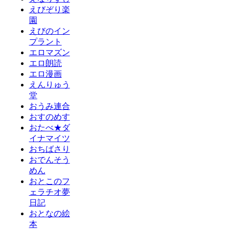
えびぞり楽
園
えびのイン
プラント
エロマズン
エロ朗読
エロ漫画
えんりゅう
堂
おうみ連合
おすのめす
おたべ★ダ
イナマイツ
おちばさり
おでんそう
めん
おとこのフ
ェラチオ夢
日記
おとなの絵
本