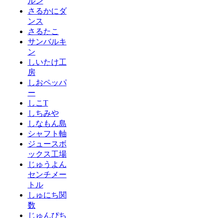
ルン
さるかにダ
ンス
さるたこ
サンバルキ
ン
しいたけ工
房
しおペッパ
ー
しこT
しちみや
しなもん島
シャフト軸
ジュースボ
ックス工場
じゅうよん
センチメー
トル
しゅにち関
数
じゅんぴち