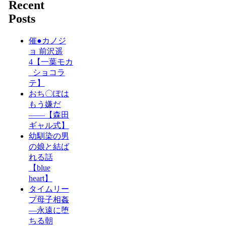
Recent
Posts
催●カノジ
ョ 前沢遥
4【一葉モカ
_ショコラ
テ】
おち〇ぽは
もう嫌だ
――【森田
ギャル式】
幼馴染の男
の娘と結ば
れる話
【blue
heart】
タイムリー
プ母子相姦
―永遠に堕
ちる朝