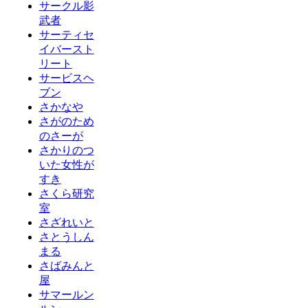
サークル影
武者
サーティセ
イバースト
リート
サービスヘ
ブン
さかなや
さがのため
のさーが
さかりのつ
いた女性が
すき
さくら研究
室
さざれいと
さとうしん
まる
さばみんと
屋
サマールン