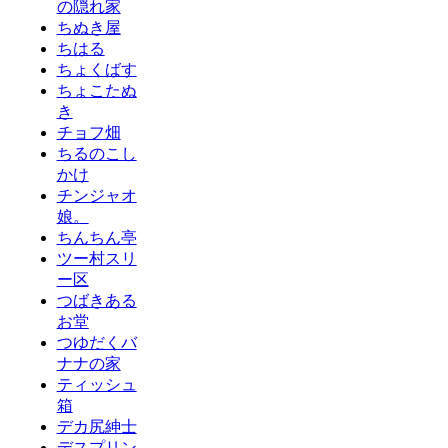
の隠れ家
ちぬき屋
ちはる
ちょくばす
ちょこたぬ
き
チョフ畑
ちるのこし
かけ
チンジャオ
娘。
ちんちん亭
ツー村スリ
ー区
つばきある
お堂
つゆだくバ
ナナの家
ティッシュ
箱
デカ尻紳士
デスプリン