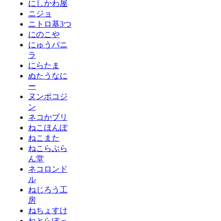
にしかわ屋
ニジョ
ニトロ基3つ
にのこや
にゅうバニ
ラ
にらたま
ぬたうなに
ー
ヌンポコジ
ン
ネコかブリ
ねこほんぽ
ねこまた
ねこらぶら
ん堂
ネコロンド
ル
ねじろう工
房
ねちょすけ
ねとらぽっ