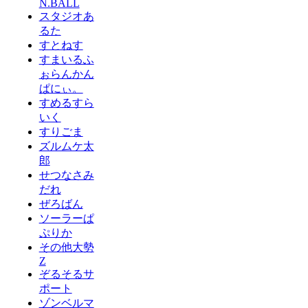
N.BALL
スタジオあ
るた
すとねす
すまいるふ
ぉらんかん
ぱにぃ。
すめるすら
いく
すりごま
ズルムケ太
郎
せつなさみ
だれ
ぜろばん
ソーラーぱ
ぷりか
その他大勢
Z
ぞるそるサ
ポート
ゾンベルマ