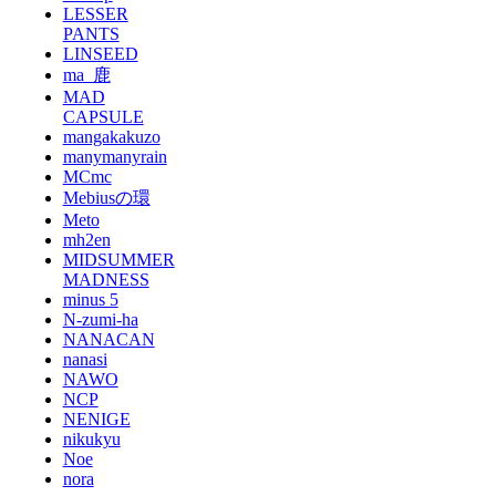
LESSER
PANTS
LINSEED
ma_鹿
MAD
CAPSULE
mangakakuzo
manymanyrain
MCmc
Mebiusの環
Meto
mh2en
MIDSUMMER
MADNESS
minus 5
N-zumi-ha
NANACAN
nanasi
NAWO
NCP
NENIGE
nikukyu
Noe
nora