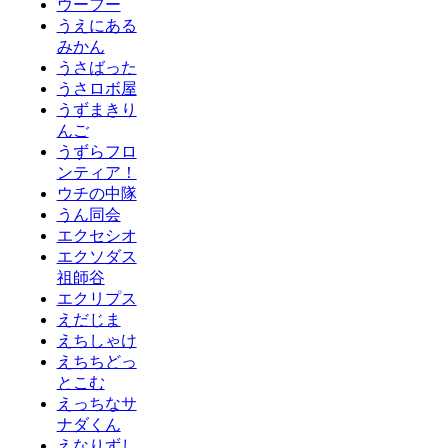
ウーフー
うえにある
みかん
うさばった
うさロボ屋
うずまきり
んご
うずらフロ
ンティア！
ウチの中隊
うん同会
エクセシオ
エクソダス
祖師谷
エクリプス
えだじま
えちしゃけ
えちちどっ
とこむ
えっちなサ
ナダくん
えなりずし