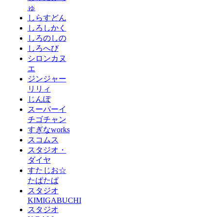
ゅ
しらすどん
しろしかく
しろのしの
しろへび
シロンカヌ
エ
ジンジャー
リリィ
じんぽ
スーパーイ
チゴチャン
すぎなworks
スコムス
スタジオ・
ダイヤ
すたじお☆
たぱたぱ
スタジオ
KIMIGABUCHI
スタジオ