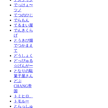
でっけぇ〜
ツノ
てつのひじ
でらもん
てるまい屋
でんきくら
げ
とうきび畑
でつかまえ
て
どうしょく
どっぴゅる
☆げんがー
となりの駄
菓子屋さん
どぶ
CHANG帝
国
トミヒロ、
トモルー
とらっしゅ