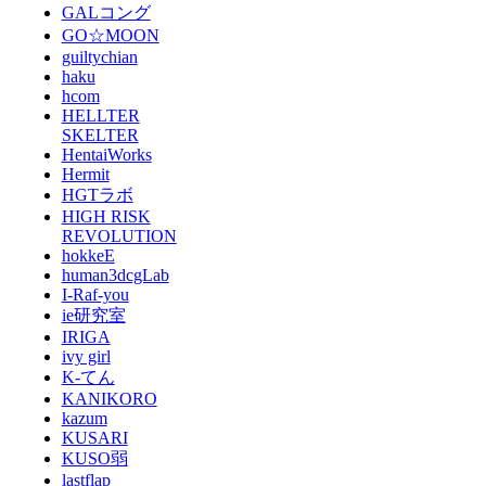
GALコング
GO☆MOON
guiltychian
haku
hcom
HELLTER
SKELTER
HentaiWorks
Hermit
HGTラボ
HIGH RISK
REVOLUTION
hokkeE
human3dcgLab
I-Raf-you
ie研究室
IRIGA
ivy girl
K-てん
KANIKORO
kazum
KUSARI
KUSO弱
lastflap