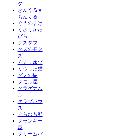
タ
きんくる★
ちんくる
ぐうのすけ
くさりかた
びら
グスタフ
クズのモク
ズ
くすりゆび
くつした猫
グミの樹
クモル屋
クラゲナム
ル
クラブハウ
ス
ぐらむも部
クランキー
屋
クリームパ