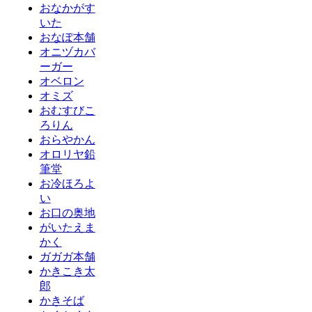
おなかがす
いた
おなぽ本舗
オニヅカバ
ーガー
オベロン
オミズ
おむすびこ
ろりん
おらやかん
オロリヤ鉛
筆堂
お冷ほろよ
い
お口の奥地
がいたえま
かく
ガガガ本舗
かきこき太
郎
かきそば