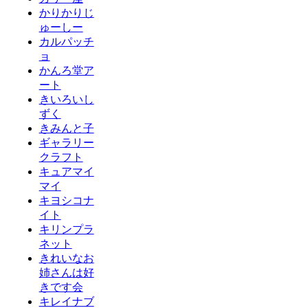
かりかりじ
ゅーしー
カルパッチ
ョ
かんろ堂ア
ート
きいろいし
ずく
きみんと子
ギャラリー
クラフト
キュアマイ
マイ
キヨシコナ
イト
キリンプラ
ネット
きれいなお
姉さんは好
きです会
キレイナブ