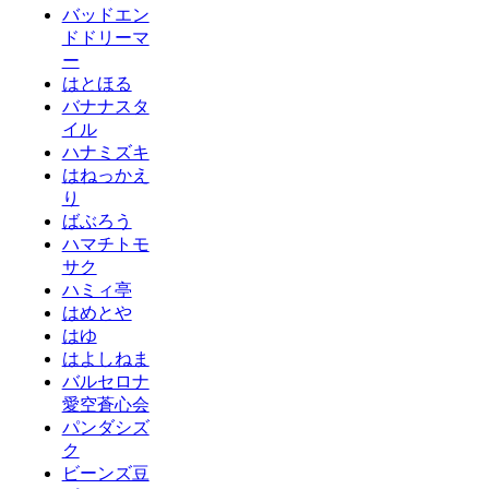
バッドエン
ドドリーマ
ー
はとほる
バナナスタ
イル
ハナミズキ
はねっかえ
り
ばぶろう
ハマチトモ
サク
ハミィ亭
はめとや
はゆ
はよしねま
バルセロナ
愛空蒼心会
パンダシズ
ク
ビーンズ豆