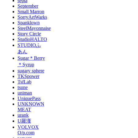
septa
September
Small Marron
SorryArtWarks
Spanklown
SteelMayonnaise
Story Circle
StudioHALTO
STUDIOふ
あん
Sugar＊Berry
＊Syrup
sugary sphere
TKSpower
TsfLab
tsune
uniman
UniquePass
UNKNOWN
MEAT
urank
U羅漢
VOLVOX
O/p.com