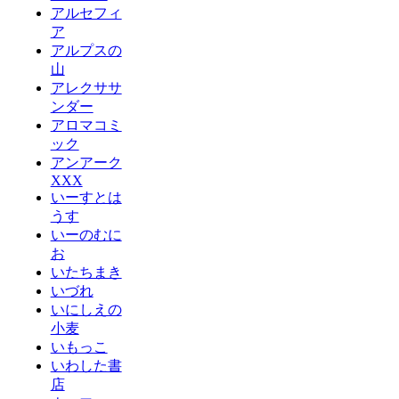
アルセフィ
ア
アルプスの
山
アレクササ
ンダー
アロマコミ
ック
アンアーク
XXX
いーすとは
うす
いーのむに
お
いたちまき
いづれ
いにしえの
小麦
いもっこ
いわした書
店