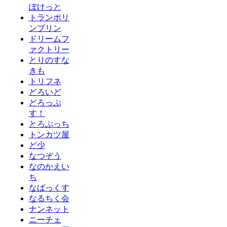
ぽけっと
トランポリ
ンプリン
ドリームフ
ァクトリー
とりのすな
きも
トリフネ
どろいど
どろっぷ
す！
とろぷっち
トンカツ屋
ど少
なつぞう
なのかえい
ち
なばっくす
なるちく会
ナンネット
ニーチェ