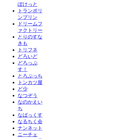
ぽけっと
トランポリ
ンプリン
ドリームフ
ァクトリー
とりのすな
きも
トリフネ
どろいど
どろっぷ
す！
とろぷっち
トンカツ屋
ど少
なつぞう
なのかえい
ち
なばっくす
なるちく会
ナンネット
ニーチェ