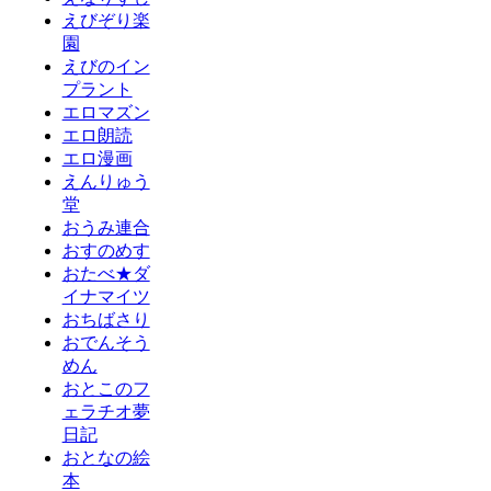
えびぞり楽
園
えびのイン
プラント
エロマズン
エロ朗読
エロ漫画
えんりゅう
堂
おうみ連合
おすのめす
おたべ★ダ
イナマイツ
おちばさり
おでんそう
めん
おとこのフ
ェラチオ夢
日記
おとなの絵
本