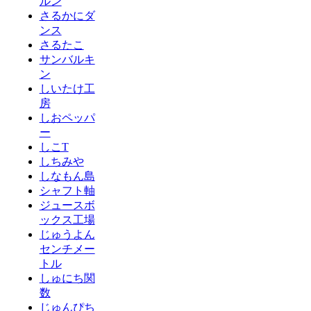
ルン
さるかにダ
ンス
さるたこ
サンバルキ
ン
しいたけ工
房
しおペッパ
ー
しこT
しちみや
しなもん島
シャフト軸
ジュースボ
ックス工場
じゅうよん
センチメー
トル
しゅにち関
数
じゅんぴち