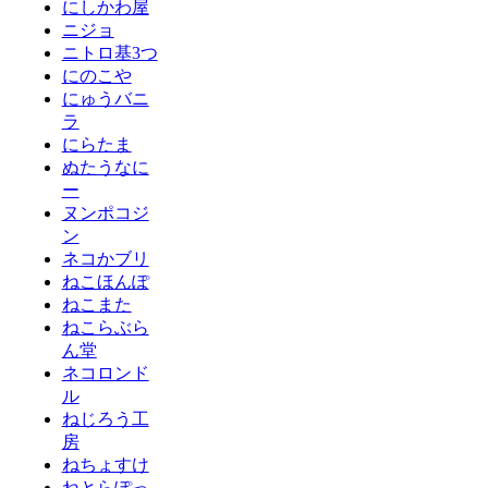
にしかわ屋
ニジョ
ニトロ基3つ
にのこや
にゅうバニ
ラ
にらたま
ぬたうなに
ー
ヌンポコジ
ン
ネコかブリ
ねこほんぽ
ねこまた
ねこらぶら
ん堂
ネコロンド
ル
ねじろう工
房
ねちょすけ
ねとらぽっ