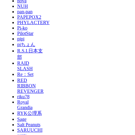
nova
NUH
pan-pan
PAPEPOX2
PHYLACTERY
Pi-ko
PilotStar
pipi
piちょん
R.S.I.日本支
部
RAID
SLASH
Re：Set
RED
RIBBON
REVENGER
riku78
Royal
Grandia
RYK公理系
Sage
Salt Peanuts
SARUUCHI