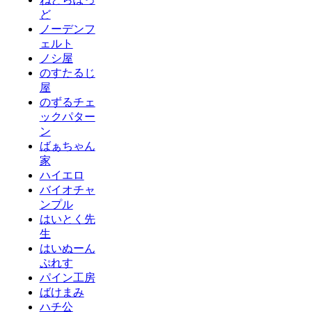
ど
ノーデンフ
ェルト
ノシ屋
のすたるじ
屋
のずるチェ
ックパター
ン
ばぁちゃん
家
ハイエロ
バイオチャ
ンプル
はいとく先
生
はいぬーん
ぷれす
パイン工房
ばけまみ
ハチ公