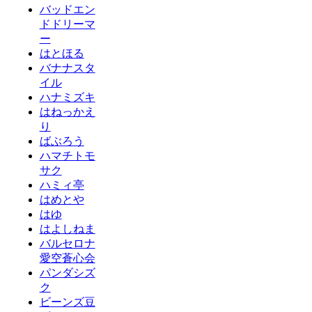
バッドエン
ドドリーマ
ー
はとほる
バナナスタ
イル
ハナミズキ
はねっかえ
り
ばぶろう
ハマチトモ
サク
ハミィ亭
はめとや
はゆ
はよしねま
バルセロナ
愛空蒼心会
パンダシズ
ク
ビーンズ豆