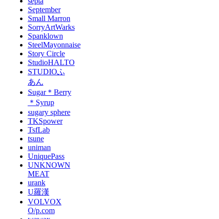
septa
September
Small Marron
SorryArtWarks
Spanklown
SteelMayonnaise
Story Circle
StudioHALTO
STUDIOふ
あん
Sugar＊Berry
＊Syrup
sugary sphere
TKSpower
TsfLab
tsune
uniman
UniquePass
UNKNOWN
MEAT
urank
U羅漢
VOLVOX
O/p.com