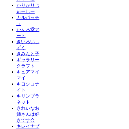
かりかりじ
ゅーしー
カルパッチ
ョ
かんろ堂ア
ート
きいろいし
ずく
きみんと子
ギャラリー
クラフト
キュアマイ
マイ
キヨシコナ
イト
キリンプラ
ネット
きれいなお
姉さんは好
きです会
キレイナブ