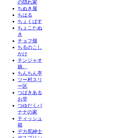
の隠れ家
ちぬき屋
ちはる
ちょくばす
ちょこたぬ
き
チョフ畑
ちるのこし
かけ
チンジャオ
娘。
ちんちん亭
ツー村スリ
ー区
つばきある
お堂
つゆだくバ
ナナの家
ティッシュ
箱
デカ尻紳士
デスプリン