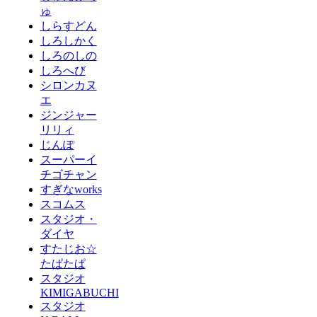
ゅ
しらすどん
しろしかく
しろのしの
しろへび
シロンカヌ
エ
ジンジャー
リリィ
じんぽ
スーパーイ
チゴチャン
すぎなworks
スコムス
スタジオ・
ダイヤ
すたじお☆
たぱたぱ
スタジオ
KIMIGABUCHI
スタジオ