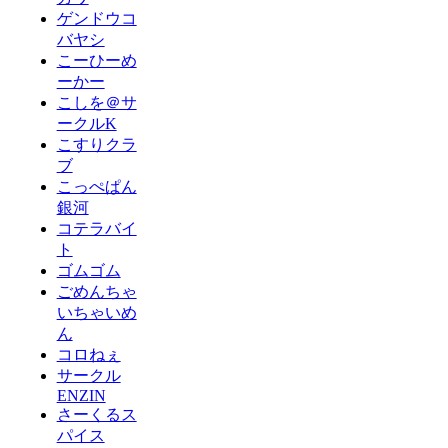
ゲンドウコ
バヤシ
こーひーめ
ーかー
こしを＠サ
ークルK
こすりクラ
ブ
こっぺぱん
銀河
コテラバイ
ト
ゴムゴム
ごめんちゃ
いちゃいめ
ん
コロねぇ
サークル
ENZIN
さーくるス
パイス