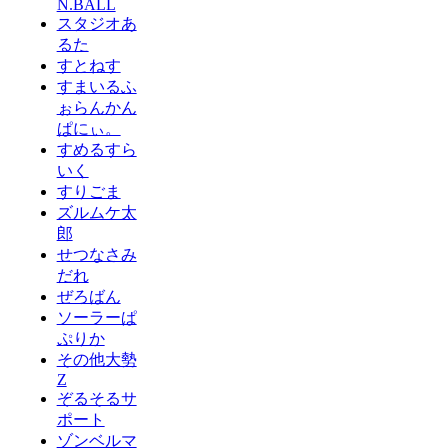
N.BALL
スタジオあ
るた
すとねす
すまいるふ
ぉらんかん
ぱにぃ。
すめるすら
いく
すりごま
ズルムケ太
郎
せつなさみ
だれ
ぜろばん
ソーラーぱ
ぷりか
その他大勢
Z
ぞるそるサ
ポート
ゾンベルマ