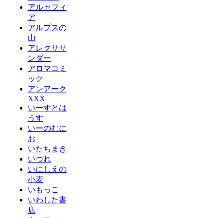
アルセフィ
ア
アルプスの
山
アレクササ
ンダー
アロマコミ
ック
アンアーク
XXX
いーすとは
うす
いーのむに
お
いたちまき
いづれ
いにしえの
小麦
いもっこ
いわした書
店