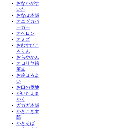
おなかがす
いた
おなぽ本舗
オニヅカバ
ーガー
オベロン
オミズ
おむすびこ
ろりん
おらやかん
オロリヤ鉛
筆堂
お冷ほろよ
い
お口の奥地
がいたえま
かく
ガガガ本舗
かきこき太
郎
かきそば