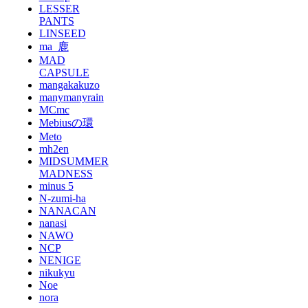
LESSER
PANTS
LINSEED
ma_鹿
MAD
CAPSULE
mangakakuzo
manymanyrain
MCmc
Mebiusの環
Meto
mh2en
MIDSUMMER
MADNESS
minus 5
N-zumi-ha
NANACAN
nanasi
NAWO
NCP
NENIGE
nikukyu
Noe
nora