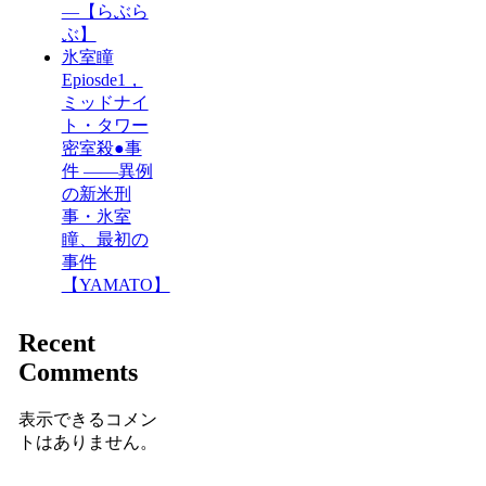
―【らぶら
ぶ】
氷室瞳
Epiosde1，
ミッドナイ
ト・タワー
密室殺●事
件 ――異例
の新米刑
事・氷室
瞳、最初の
事件
【YAMATO】
Recent
Comments
表示できるコメン
トはありません。