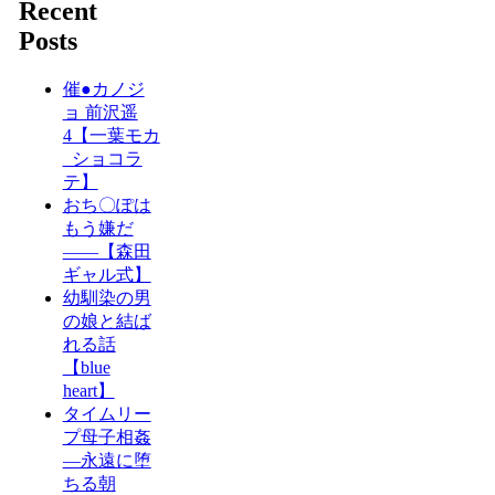
Recent
Posts
催●カノジ
ョ 前沢遥
4【一葉モカ
_ショコラ
テ】
おち〇ぽは
もう嫌だ
――【森田
ギャル式】
幼馴染の男
の娘と結ば
れる話
【blue
heart】
タイムリー
プ母子相姦
―永遠に堕
ちる朝