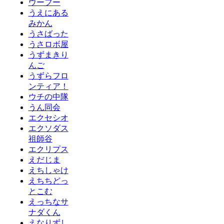
ウーフー
うえにある
みかん
うさばった
うさロボ屋
うずまきり
んご
うずらフロ
ンティア！
ウチの中隊
うん同会
エクセシオ
エクソダス
祖師谷
エクリプス
えだじま
えちしゃけ
えちちどっ
とこむ
えっちなサ
ナダくん
えなりずし