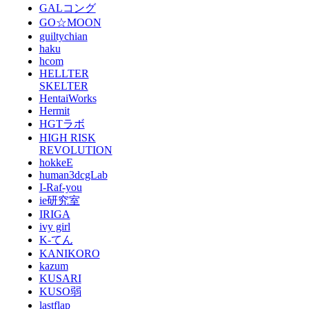
GALコング
GO☆MOON
guiltychian
haku
hcom
HELLTER
SKELTER
HentaiWorks
Hermit
HGTラボ
HIGH RISK
REVOLUTION
hokkeE
human3dcgLab
I-Raf-you
ie研究室
IRIGA
ivy girl
K-てん
KANIKORO
kazum
KUSARI
KUSO弱
lastflap