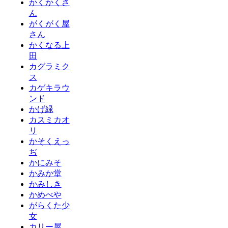
かくかくさ
ん
がくがく屋
さん
かくなる上
田
カグラミク
ス
カゲキラウ
ンド
かげ緑
カスミカオ
リ
かそくえっ
ぢ
かにみそ
かみか堂
かみしき
かめべや
がらくた少
女
カリー屋