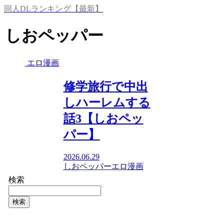
同人DLランキング【最新】
しおペッパー
エロ漫画
修学旅行で中出
しハーレムする
話3【しおペッ
パー】
2026.06.29
しおペッパー
エロ漫画
検索
検索