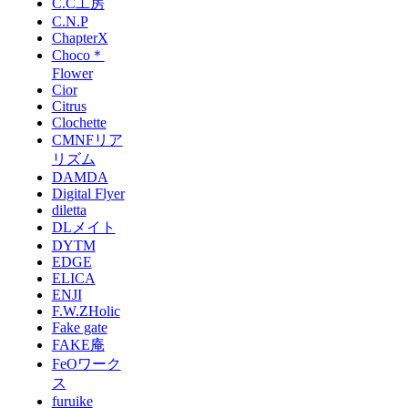
C.C工房
C.N.P
ChapterX
Choco＊
Flower
Cior
Citrus
Clochette
CMNFリア
リズム
DAMDA
Digital Flyer
diletta
DLメイト
DYTM
EDGE
ELICA
ENJI
F.W.ZHolic
Fake gate
FAKE庵
FeOワーク
ス
furuike