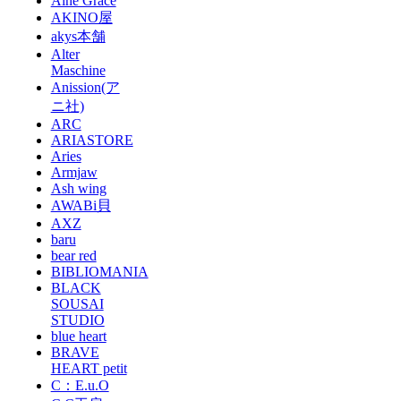
Aine Grace
AKINO屋
akys本舗
Alter
Maschine
Anission(ア
ニ社)
ARC
ARIASTORE
Aries
Armjaw
Ash wing
AWABi貝
AXZ
baru
bear red
BIBLIOMANIA
BLACK
SOUSAI
STUDIO
blue heart
BRAVE
HEART petit
C：E.u.O