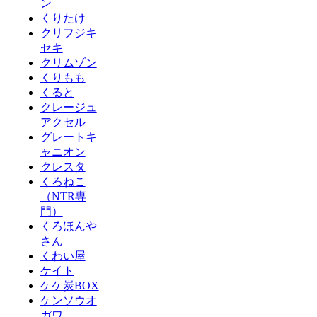
ン
くりたけ
クリフジキ
セキ
クリムゾン
くりもも
くると
クレージュ
アクセル
グレートキ
ャニオン
クレスタ
くろねこ
（NTR専
門）
くろほんや
さん
くわい屋
ケイト
ケケ炭BOX
ケンソウオ
ガワ