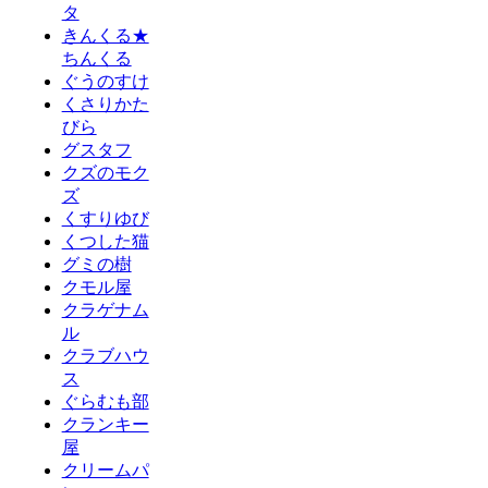
タ
きんくる★
ちんくる
ぐうのすけ
くさりかた
びら
グスタフ
クズのモク
ズ
くすりゆび
くつした猫
グミの樹
クモル屋
クラゲナム
ル
クラブハウ
ス
ぐらむも部
クランキー
屋
クリームパ