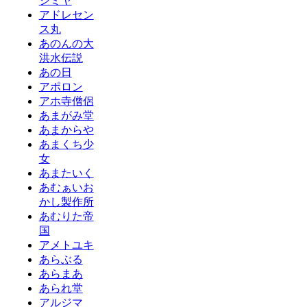
ジミヤ
アドレセン
ス丸
あのんの大
洪水伝説
あの日
アポロン
アホ寺僧侶
あまがみ堂
あまからや
あまくち少
女
あまたいく
あむぁいお
かし製作所
あむりた帝
国
アメトユキ
あらぶる
あらまあ
あられ堂
アルジマ