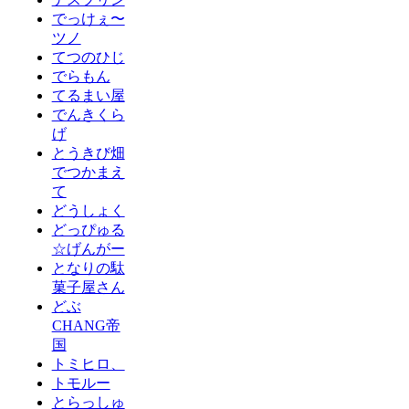
でっけぇ〜
ツノ
てつのひじ
でらもん
てるまい屋
でんきくら
げ
とうきび畑
でつかまえ
て
どうしょく
どっぴゅる
☆げんがー
となりの駄
菓子屋さん
どぶ
CHANG帝
国
トミヒロ、
トモルー
とらっしゅ