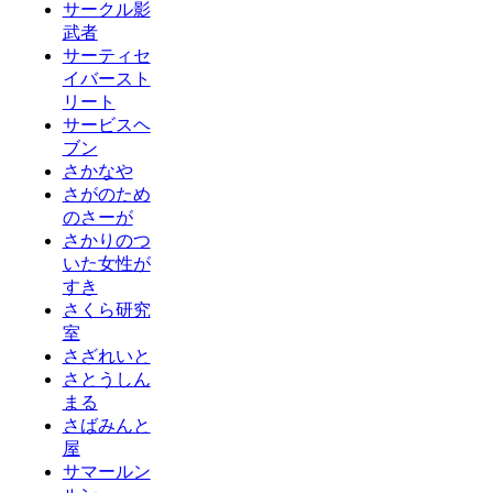
サークル影
武者
サーティセ
イバースト
リート
サービスヘ
ブン
さかなや
さがのため
のさーが
さかりのつ
いた女性が
すき
さくら研究
室
さざれいと
さとうしん
まる
さばみんと
屋
サマールン