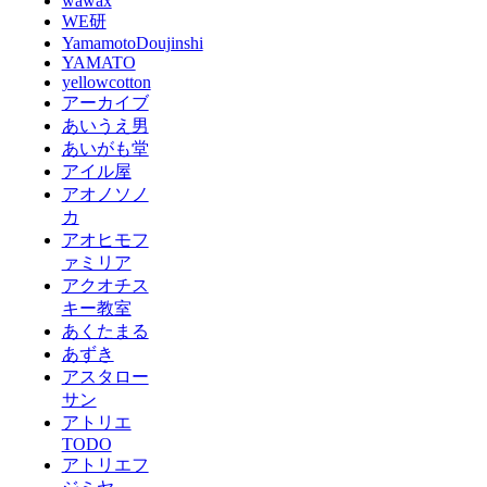
wawax
WE研
YamamotoDoujinshi
YAMATO
yellowcotton
アーカイブ
あいうえ男
あいがも堂
アイル屋
アオノソノ
カ
アオヒモフ
ァミリア
アクオチス
キー教室
あくたまる
あずき
アスタロー
サン
アトリエ
TODO
アトリエフ