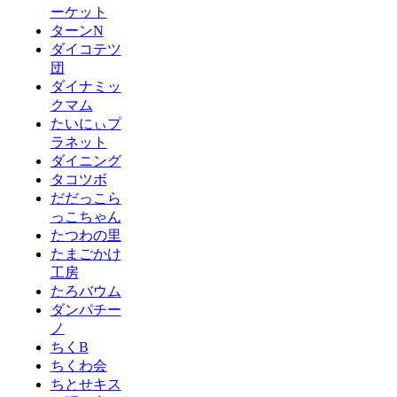
ーケット
ターンN
ダイコテツ
団
ダイナミッ
クマム
たいにぃプ
ラネット
ダイニング
タコツボ
だだっこら
っこちゃん
たつわの里
たまごかけ
工房
たろバウム
ダンパチー
ノ
ちくB
ちくわ会
ちとせキス