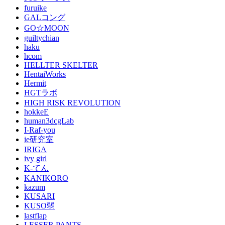
furuike
GALコング
GO☆MOON
guiltychian
haku
hcom
HELLTER SKELTER
HentaiWorks
Hermit
HGTラボ
HIGH RISK REVOLUTION
hokkeE
human3dcgLab
I-Raf-you
ie研究室
IRIGA
ivy girl
K-てん
KANIKORO
kazum
KUSARI
KUSO弱
lastflap
LESSER PANTS