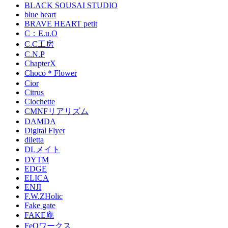
BLACK SOUSAI STUDIO
blue heart
BRAVE HEART petit
C：E.u.O
C.C工房
C.N.P
ChapterX
Choco＊Flower
Cior
Citrus
Clochette
CMNFリアリズム
DAMDA
Digital Flyer
diletta
DLメイト
DYTM
EDGE
ELICA
ENJI
F.W.ZHolic
Fake gate
FAKE庵
FeOワークス