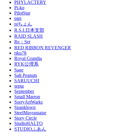
PHYLACTERY
Pi-ko
PilotStar
pipi
piちょん
R.S.I.日本支部
RAID SLASH
Re：Set
RED RIBBON REVENGER
riku78
Royal Grandia
RYK公理系
Sage
Salt Peanuts
SARUUCHI
septa
September
Small Marron
SorryArtWarks
Spanklown
SteelMayonnaise
Story Circle
StudioHALTO
STUDIOふあん