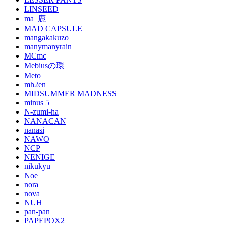
LINSEED
ma_鹿
MAD CAPSULE
mangakakuzo
manymanyrain
MCmc
Mebiusの環
Meto
mh2en
MIDSUMMER MADNESS
minus 5
N-zumi-ha
NANACAN
nanasi
NAWO
NCP
NENIGE
nikukyu
Noe
nora
nova
NUH
pan-pan
PAPEPOX2