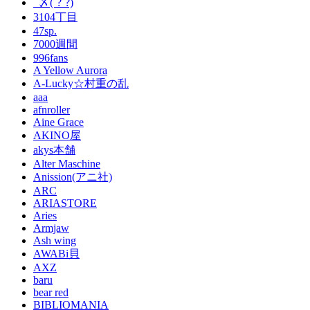
_〆(´?`?)
3104丁目
47sp.
7000週間
996fans
A Yellow Aurora
A-Lucky☆村重の乱
aaa
afnroller
Aine Grace
AKINO屋
akys本舗
Alter Maschine
Anission(アニ社)
ARC
ARIASTORE
Aries
Armjaw
Ash wing
AWABi貝
AXZ
baru
bear red
BIBLIOMANIA