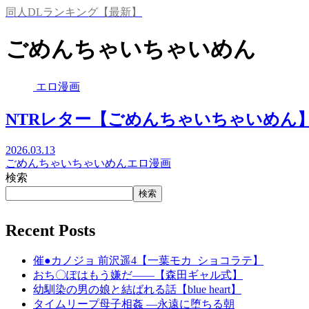
同人DLランキング【最新】
ごめんちゃいちゃいめん
エロ漫画
NTRレター【ごめんちゃいちゃいめん
2026.03.13
ごめんちゃいちゃいめん
エロ漫画
検索
検索
Recent Posts
催●カノジョ 前沢遥4【一葉モカ_ショコラテ】
おち〇ぽはもう嫌だ――【森田ギャル式】
幼馴染の男の娘と結ばれる話【blue heart】
タイムリープ母子相姦 ―永遠に堕ちる朝