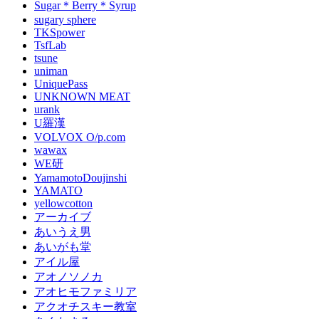
Sugar＊Berry＊Syrup
sugary sphere
TKSpower
TsfLab
tsune
uniman
UniquePass
UNKNOWN MEAT
urank
U羅漢
VOLVOX O/p.com
wawax
WE研
YamamotoDoujinshi
YAMATO
yellowcotton
アーカイブ
あいうえ男
あいがも堂
アイル屋
アオノソノカ
アオヒモファミリア
アクオチスキー教室