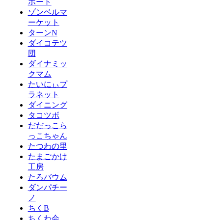
ポート
ゾンベルマ
ーケット
ターンN
ダイコテツ
団
ダイナミッ
クマム
たいにぃプ
ラネット
ダイニング
タコツボ
だだっこら
っこちゃん
たつわの里
たまごかけ
工房
たろバウム
ダンパチー
ノ
ちくB
ちくわ会