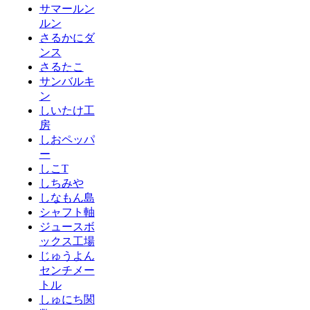
サマールン
ルン
さるかにダ
ンス
さるたこ
サンバルキ
ン
しいたけ工
房
しおペッパ
ー
しこT
しちみや
しなもん島
シャフト軸
ジュースボ
ックス工場
じゅうよん
センチメー
トル
しゅにち関