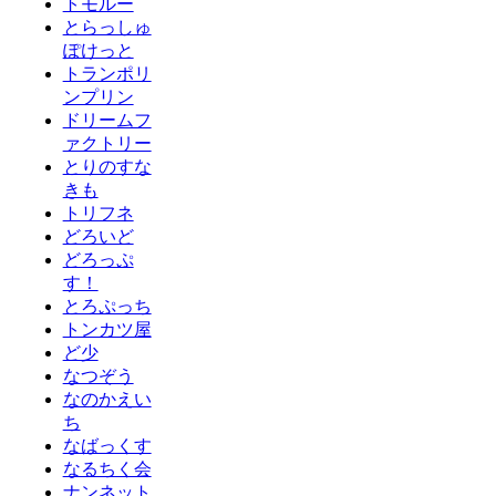
トモルー
とらっしゅ
ぽけっと
トランポリ
ンプリン
ドリームフ
ァクトリー
とりのすな
きも
トリフネ
どろいど
どろっぷ
す！
とろぷっち
トンカツ屋
ど少
なつぞう
なのかえい
ち
なばっくす
なるちく会
ナンネット