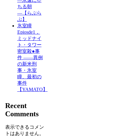
―永遠に堕
ちる朝
―【らぶら
ぶ】
氷室瞳
Epiosde1，
ミッドナイ
ト・タワー
密室殺●事
件 ――異例
の新米刑
事・氷室
瞳、最初の
事件
【YAMATO】
Recent
Comments
表示できるコメン
トはありません。