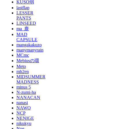
KUSO弱
lastflap
LESSER
PANTS
LINSEED
ma_鹿
MAD
CAPSULE
mangakakuzo
manymanyrain
MCmc
Mebiusの環
Meto
mh2en
MIDSUMMER
MADNESS
minus 5
N-zumi-ha
NANACAN
nanasi
NAWO
NCP
NENIGE
nikukyu
Noe