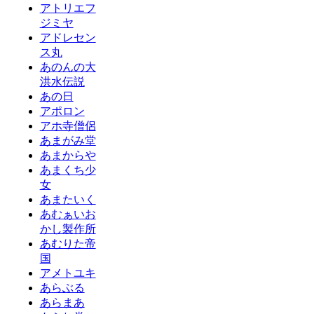
アトリエフ
ジミヤ
アドレセン
ス丸
あのんの大
洪水伝説
あの日
アポロン
アホ寺僧侶
あまがみ堂
あまからや
あまくち少
女
あまたいく
あむぁいお
かし製作所
あむりた帝
国
アメトユキ
あらぶる
あらまあ