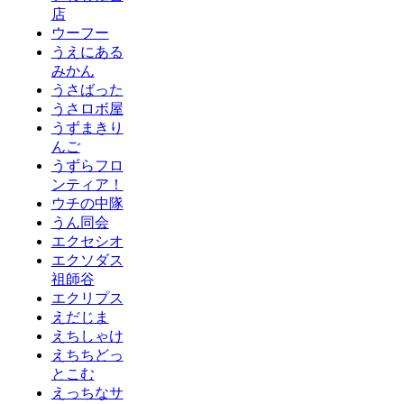
店
ウーフー
うえにある
みかん
うさばった
うさロボ屋
うずまきり
んご
うずらフロ
ンティア！
ウチの中隊
うん同会
エクセシオ
エクソダス
祖師谷
エクリプス
えだじま
えちしゃけ
えちちどっ
とこむ
えっちなサ