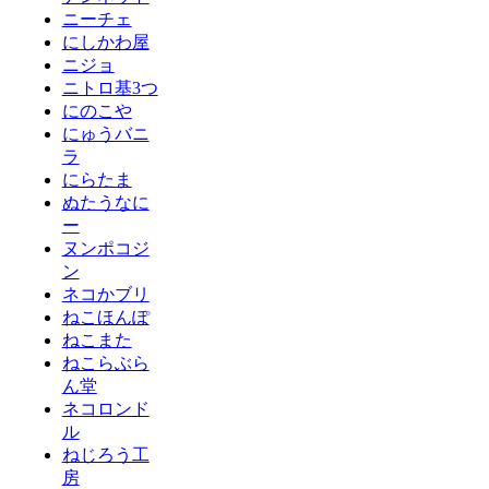
ニーチェ
にしかわ屋
ニジョ
ニトロ基3つ
にのこや
にゅうバニ
ラ
にらたま
ぬたうなに
ー
ヌンポコジ
ン
ネコかブリ
ねこほんぽ
ねこまた
ねこらぶら
ん堂
ネコロンド
ル
ねじろう工
房