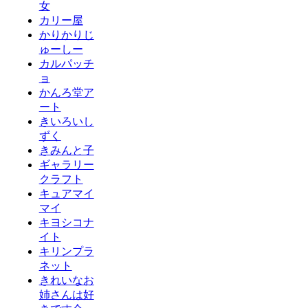
女
カリー屋
かりかりじ
ゅーしー
カルパッチ
ョ
かんろ堂ア
ート
きいろいし
ずく
きみんと子
ギャラリー
クラフト
キュアマイ
マイ
キヨシコナ
イト
キリンプラ
ネット
きれいなお
姉さんは好