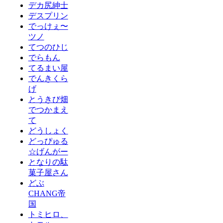
デカ尻紳士
デスプリン
でっけぇ〜
ツノ
てつのひじ
でらもん
てるまい屋
でんきくら
げ
とうきび畑
でつかまえ
て
どうしょく
どっぴゅる
☆げんがー
となりの駄
菓子屋さん
どぶ
CHANG帝
国
トミヒロ、