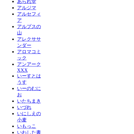
あられ堂
アルジマ
アルセフィ
ア
アルプスの
山
アレクササ
ンダー
アロマコミ
ック
アンアーク
XXX
いーすとは
うす
いーのむに
お
いたちまき
いづれ
いにしえの
小麦
いもっこ
いわした書