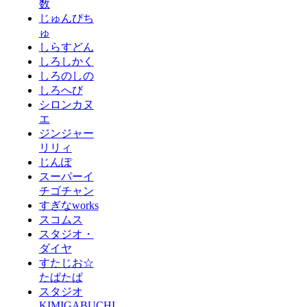
数
じゅんぴち
ゅ
しらすどん
しろしかく
しろのしの
しろへび
シロンカヌ
エ
ジンジャー
リリィ
じんぽ
スーパーイ
チゴチャン
すぎなworks
スコムス
スタジオ・
ダイヤ
すたじお☆
たぱたぱ
スタジオ
KIMIGABUCHI