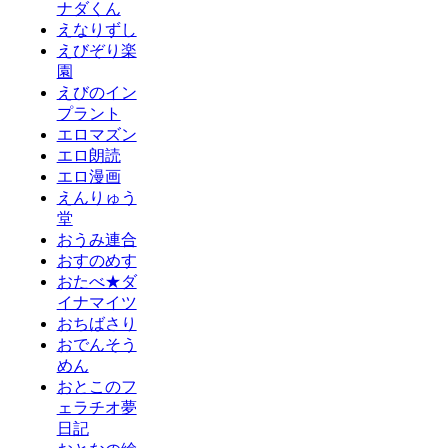
ナダくん
えなりずし
えびぞり楽
園
えびのイン
プラント
エロマズン
エロ朗読
エロ漫画
えんりゅう
堂
おうみ連合
おすのめす
おたべ★ダ
イナマイツ
おちばさり
おでんそう
めん
おとこのフ
ェラチオ夢
日記