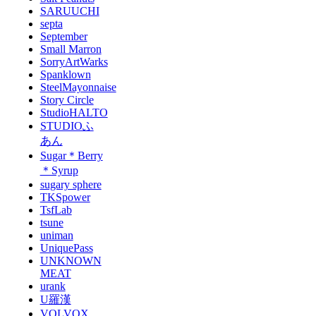
SARUUCHI
septa
September
Small Marron
SorryArtWarks
Spanklown
SteelMayonnaise
Story Circle
StudioHALTO
STUDIOふ
あん
Sugar＊Berry
＊Syrup
sugary sphere
TKSpower
TsfLab
tsune
uniman
UniquePass
UNKNOWN
MEAT
urank
U羅漢
VOLVOX