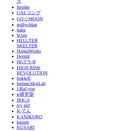
ス
furuike
GALコング
GO☆MOON
guiltychian
haku
hcom
HELLTER
SKELTER
HentaiWorks
Hermit
HGTラボ
HIGH RISK
REVOLUTION
hokkeE
human3dcgLab
I-Raf-you
ie研究室
IRIGA
ivy girl
K-てん
KANIKORO
kazum
KUSARI