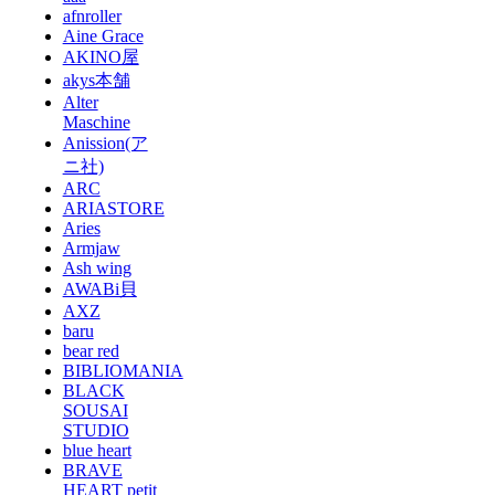
afnroller
Aine Grace
AKINO屋
akys本舗
Alter
Maschine
Anission(ア
ニ社)
ARC
ARIASTORE
Aries
Armjaw
Ash wing
AWABi貝
AXZ
baru
bear red
BIBLIOMANIA
BLACK
SOUSAI
STUDIO
blue heart
BRAVE
HEART petit