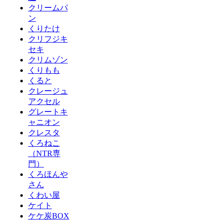
クリームパ
ン
くりたけ
クリフジキ
セキ
クリムゾン
くりもも
くると
クレージュ
アクセル
グレートキ
ャニオン
クレスタ
くろねこ
（NTR専
門）
くろほんや
さん
くわい屋
ケイト
ケケ炭BOX