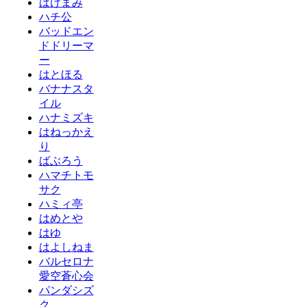
ばけまみ
ハチ公
バッドエン
ドドリーマ
ー
はとほる
バナナスタ
イル
ハナミズキ
はねっかえ
り
ばぶろう
ハマチトモ
サク
ハミィ亭
はめとや
はゆ
はよしねま
バルセロナ
愛空蒼心会
パンダシズ
ク