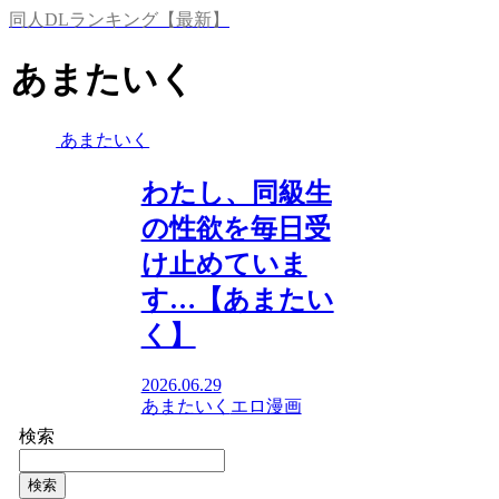
同人DLランキング【最新】
あまたいく
あまたいく
わたし、同級生
の性欲を毎日受
け止めていま
す…【あまたい
く】
2026.06.29
あまたいく
エロ漫画
検索
検索