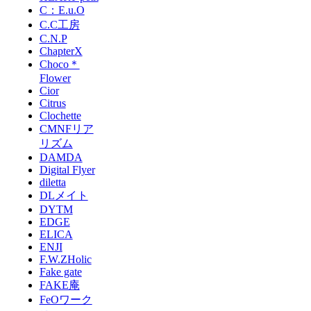
C：E.u.O
C.C工房
C.N.P
ChapterX
Choco＊
Flower
Cior
Citrus
Clochette
CMNFリア
リズム
DAMDA
Digital Flyer
diletta
DLメイト
DYTM
EDGE
ELICA
ENJI
F.W.ZHolic
Fake gate
FAKE庵
FeOワーク