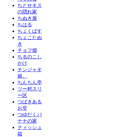
ちとせキス
の隠れ家
ちぬき屋
ちはる
ちょくばす
ちょこたぬ
き
チョフ畑
ちるのこし
かけ
チンジャオ
娘。
ちんちん亭
ツー村スリ
ー区
つばきある
お堂
つゆだくバ
ナナの家
ティッシュ
箱