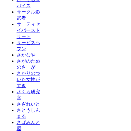
パイス
サークル影
武者
サーティセ
イバースト
リート
サービスヘ
ブン
さかなや
さがのため
のさーが
さかりのつ
いた女性が
すき
さくら研究
室
さざれいと
さとうしん
まる
さばみんと
屋