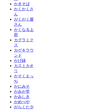
かきそば
かくかくさ
ん
がくがく屋
さん
かくなる上
田
カグラミク
ス
カゲキラウ
ンド
かげ緑
カスミカオ
リ
かそくえっ
ぢ
かにみそ
かみか堂
かみしき
かめべや
がらくた少