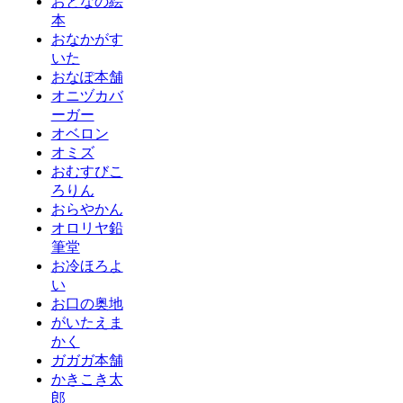
おとなの絵
本
おなかがす
いた
おなぽ本舗
オニヅカバ
ーガー
オベロン
オミズ
おむすびこ
ろりん
おらやかん
オロリヤ鉛
筆堂
お冷ほろよ
い
お口の奥地
がいたえま
かく
ガガガ本舗
かきこき太
郎