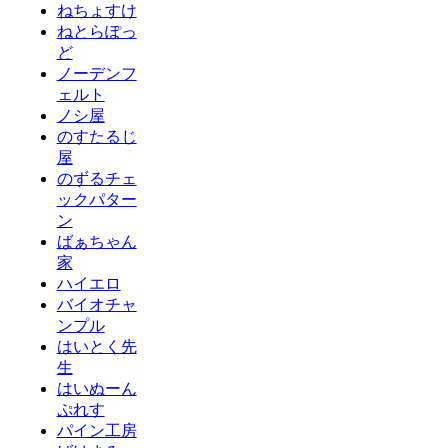
ねちょすけ
ねとらぽっ
ど
ノーデンフ
ェルト
ノシ屋
のすたるじ
屋
のずるチェ
ックパター
ン
ばぁちゃん
家
ハイエロ
バイオチャ
ンプル
はいとく先
生
はいぬーん
ぷれす
パイン工房