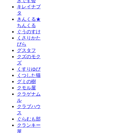
きです会
キレイナブ
タ
きんくる★
ちんくる
ぐうのすけ
くさりかた
びら
グスタフ
クズのモク
ズ
くすりゆび
くつした猫
グミの樹
クモル屋
クラゲナム
ル
クラブハウ
ス
ぐらむも部
クランキー
屋