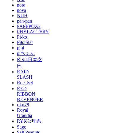
nora
nova
NUH
pan-pan
PAPEPOX2
PHYLACTERY
Pi-ko
PilotStar
pipi
piちょん
R.S.I.日本支
部
RAID
SLASH
Re：Set
RED
RIBBON
REVENGER
riku78
Royal
Grandia
RYK公理系
Sage
Salt Peanuts