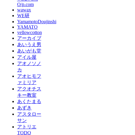
O/p.com
wawax
WE研
YamamotoDoujinshi
YAMATO
yellowcotton
アーカイブ
あいうえ男
あいがも堂
アイル屋
アオノソノ
カ
アオヒモフ
ァミリア
アクオチス
キー教室
あくたまる
あずき
アスタロー
サン
アトリエ
TODO