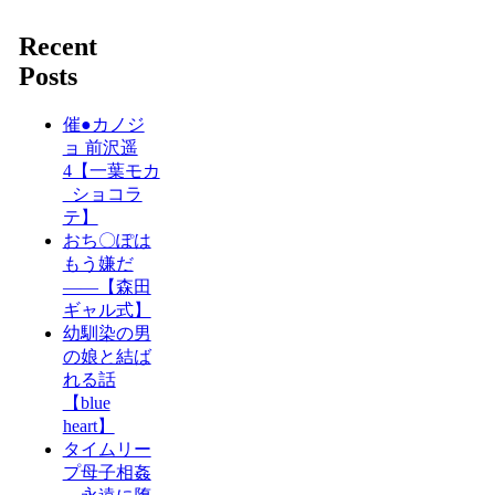
Recent
Posts
催●カノジ
ョ 前沢遥
4【一葉モカ
_ショコラ
テ】
おち〇ぽは
もう嫌だ
――【森田
ギャル式】
幼馴染の男
の娘と結ば
れる話
【blue
heart】
タイムリー
プ母子相姦