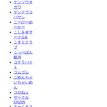
ケンソウオ
ガワ
ゲンドウコ
バヤシ
こーひーめ
ーかー
こしを＠サ
ークルK
こすりクラ
ブ
こっぺぱん
銀河
コテラバイ
ト
ゴムゴム
ごめんちゃ
いちゃいめ
ん
コロねぇ
サークル
ENZIN
さーくるス