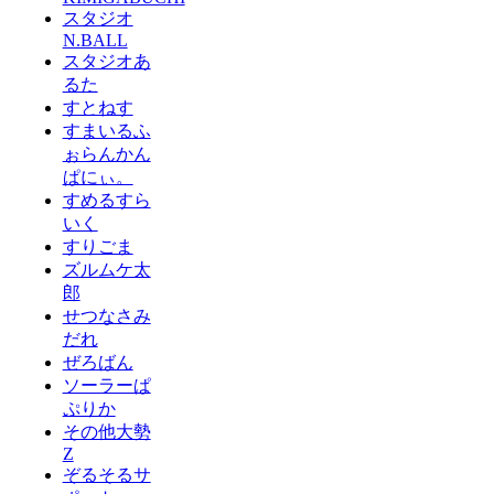
スタジオ
N.BALL
スタジオあ
るた
すとねす
すまいるふ
ぉらんかん
ぱにぃ。
すめるすら
いく
すりごま
ズルムケ太
郎
せつなさみ
だれ
ぜろばん
ソーラーぱ
ぷりか
その他大勢
Z
ぞるそるサ